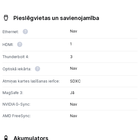
Pieslēgvietas un savienojamība
Nav
Ethernet:
1
HDMI:
Thunderbolt 4:
3
Nav
Optiskā iekārta:
Atmiņas kartes lasīšanas ierīce:
SDXC
MagSafe 3:
Jā
NVIDIA G-Sync:
Nav
AMD FreeSync:
Nav
Akumulators