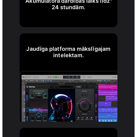
Akumulatora darbības laiks līdz
24 stundām.
Jaudīga platforma mākslīgajam
intelektam.