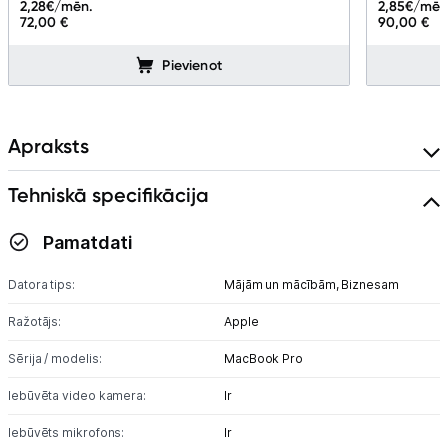
2,28
€/mēn.
2,85
€/mēn
Ražotāju atjaunota tehnika
72,00 €
90,00 €
Pievienot
Vēlmju saraksts
Blogs
Apraksts
Tehniskā specifikācija
Piegāde un apmaksa
Pamatdati
Tehnikas izvešana
Datora tips:
Mājām un mācībām,
Biznesam
Uzņēmumiem
Ražotājs:
Apple
Sērija / modelis:
MacBook Pro
Tet pakalpojumi
Iebūvēta video kamera:
Ir
Kontakti
Iebūvēts mikrofons:
Ir