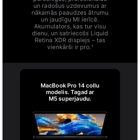
un radošus uzdevumus ar
nākamās paaudzes ātrumu
un jaudīgu MI ierīcē.
Akumulators, kas tur visu
dienu, un satriecošs Liquid
Retina XDR displejs – tas
vienkārši ir pro.
◊
MacBook Pro 14 collu
modelis. Tagad ar
M5 superjaudu.