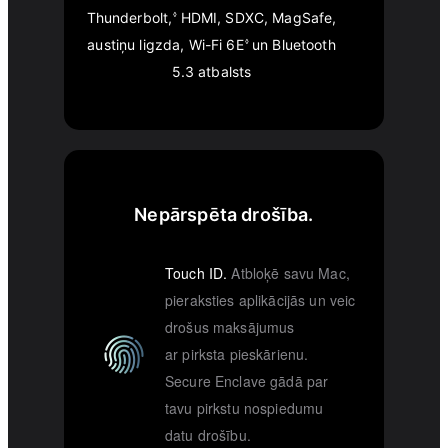
Thunderbolt,
HDMI, SDXC, MagSafe,
◊
austiņu ligzda, Wi-Fi 6E
un Bluetooth
◊
5.3 atbalsts
Nepārspēta drošība.
Touch ID.
Atbloķē savu Mac,
pieraksties aplikācijās un veic
drošus maksājumus
ar pirksta pieskārienu.
Secure Enclave gādā par
tavu pirkstu nospiedumu
datu drošību.