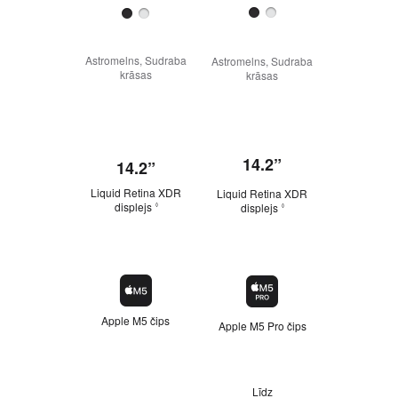
Astromelns, Sudraba
Astromelns, Sudraba
Astromelns,
krāsas
krāsas
krāsa
14.2”
16,
14.2”
Liquid Retina XDR
Liquid Retina XDR
Liquid Ret
displejs
displejs
disple
◊
◊
Apple M5 čips
Apple M5 Pro čips
Apple M5 M
Līdz
Līdz