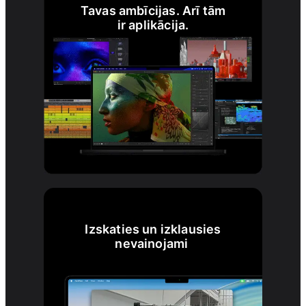
Tavas ambīcijas. Arī tām
ir aplikācija.
Izskaties un izklausies
nevainojami