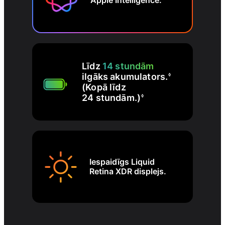
Apple Intelligence.
Līdz
14 stundām
ilgāks akumulators.
◊
(Kopā līdz
24 stundām.)
◊
Iespaidīgs Liquid
Retina XDR displejs.