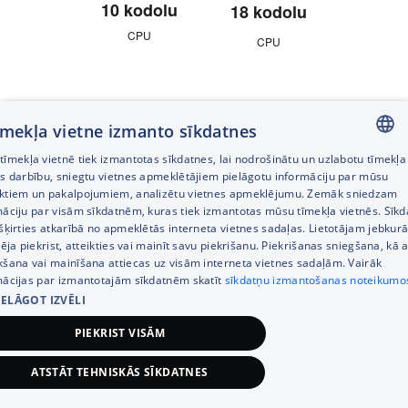
10 kodolu
18 kodolu
18 ko
CPU
CPU
CP
Līdz
Līdz
10 kodolu
20 kodolu
40 ko
tīmekļa vietne izmanto sīkdatnes
GPU
GPU
GP
īmekļa vietnē tiek izmantotas sīkdatnes, lai nodrošinātu un uzlabotu tīmekļa
LATVIAN
es darbību, sniegtu vietnes apmeklētājiem pielāgotu informāciju par mūsu
ktiem un pakalpojumiem, analizētu vietnes apmeklējumu. Zemāk sniedzam
RUSSIAN
māciju par visām sīkdatnēm, kuras tiek izmantotas mūsu tīmekļa vietnēs. Sīk
Līdz
Līdz
Līdz
šķirties atkarībā no apmeklētās interneta vietnes sadaļas. Lietotājam jebkurā
32GB
ENGLISH
48GB
128 
pēja piekrist, atteikties vai mainīt savu piekrišanu. Piekrišanas sniegšana, kā a
vienotās atmiņas
kšana vai mainīšana attiecas uz visām interneta vietnes sadaļām. Vairāk
vienotās atmiņas
vienotās a
mācijas par izmantotajām sīkdatnēm skatīt
sīkdatņu izmantošanas noteikumo
IELĀGOT IZVĒLI
Līdz
Līdz
Līdz
PIEKRIST VISĀM
4TB
4TB
8 T
ATSTĀT TEHNISKĀS SĪKDATNES
datu glabāšanai
◊
datu glabāšanai
datu glab
◊