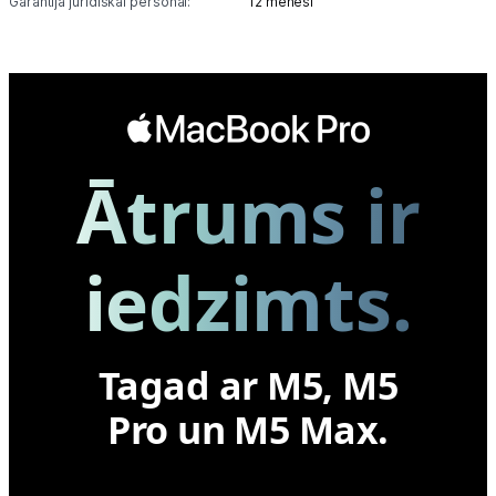
Garantija juridiskai personai:
12 mēneši
Ātrums ir
iedzimts.
Tagad ar M5, M5
Pro un M5 Max.