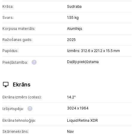
Krāsa:
Sudraba
Informācija
Svars:
1.55 kg
Korpusa materiāls:
Alumīnijs
Ražošanas gads:
2025
Papildus:
Izmērs: 312.6 x 221.2 x 15.5 mm
Daļēji piekļūstama
Piekļūstamība:
Ekrāns
Ekrāna izmērs (collas):
14.2"
3024 x 1964
Izšķirtspēja:
Ekrāna tehnoloģija:
Liquid Retina XDR
Skārienekrāns:
Nav