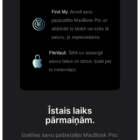
Find My.
Atrodi savu
pazaudēto MacBook Pro un
attālināti to bloķē vai dzēs tā
saturu, ja nepieciešams.
FileVault.
Šifrē un aizsargā
savus failus un datus, īpaši par
to nedomājot.
Īstais laiks
pārmaiņām.
Izvēlies savu pašreizējo MacBook Pro: