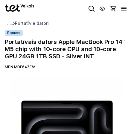
Uz kategorijam
Uz galveno saturu
Portatīvie datori
Pieslēgties
Portatīvais
Bonuss
dators
Portatīvais dators Apple MacBook Pro 14"
Pasūtījuma statuss
Apple
M5 chip with 10-core CPU and 10-core
MacBook
GPU 24GB 1TB SSD - Silver INT
Gaišā
Tumšā
Sistēmas
Pro
Akcijas
14"
MPN MDE64ZE/A
M5
Animācijas
Outlet
chip
Globāls iestatījums animāciju aktivizēšanai vai deaktivizēšanai visā
with
lapā.
Izvēlies kāroto ierīci izdevīgāk!
10-
core
TV un audio
CPU
and
Datortehnika
10-
core