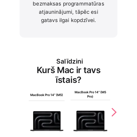
bezmaksas programmatūras
atjauninājumi, tāpēc esi
gatavs ilgai kopdzīvei.
Salīdzini
Kurš Mac ir tavs
īstais?
MacBook Pro 14” (M5
MacBook Pro
MacBook Pro 14” (M5)
Pro)
Max