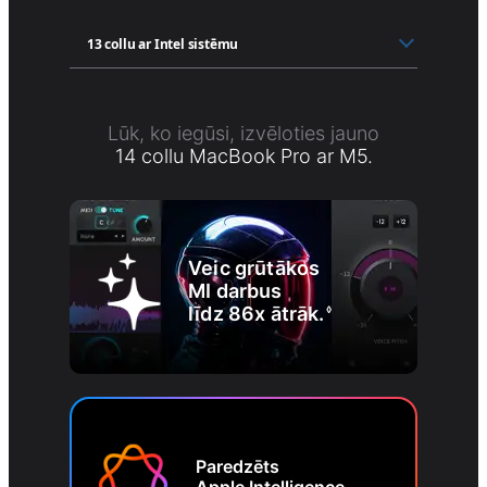
Lūk, ko iegūsi, izvēloties jauno
14 collu MacBook Pro ar M5.
Veic grūtākos
MI darbus
līdz 86x ātrāk.
◊
Paredzēts