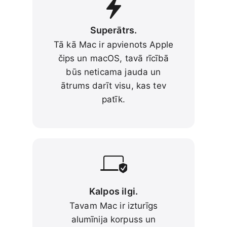
Superātrs.
Tā kā Mac ir apvienots Apple
čips un macOS, tavā rīcībā
būs neticama jauda un
ātrums darīt visu, kas tev
patīk.
Kalpos ilgi.
Tavam Mac ir izturīgs
alumīnija korpuss un