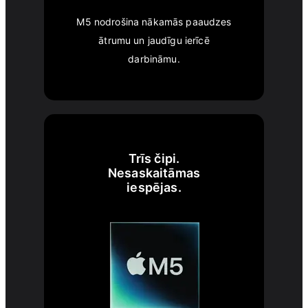
M5 nodrošina nākamās paaudzes
ātrumu un jaudīgu ierīcē
darbināmu.
Trīs čipi.
Nesaskaitāmas
iespējas.