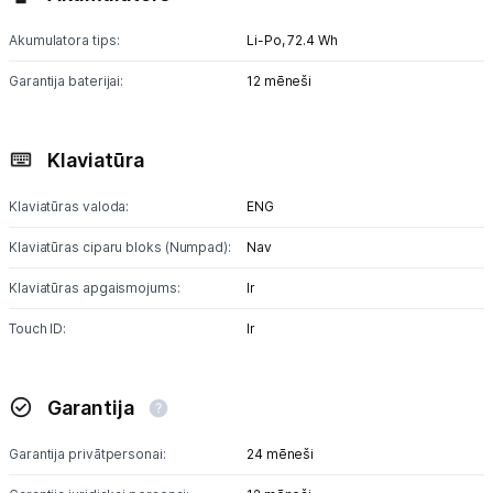
Akumulatora tips:
Li-Po,
72.4 Wh
Garantija baterijai:
12 mēneši
Klaviatūra
Klaviatūras valoda:
ENG
Klaviatūras ciparu bloks (Numpad):
Nav
Klaviatūras apgaismojums:
Ir
Touch ID:
Ir
Garantija
Garantija privātpersonai:
24 mēneši