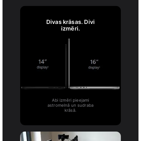
Divas krāsas. Divi
izmēri.
Abi izmēri pieejami
astromelnā un sudraba
krāsā.