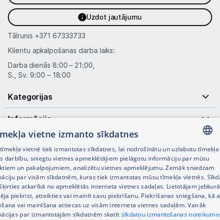
Uzdot jautājumu
Tālrunis
+371 67333733
Klientu apkalpošanas darba laiks:
Darba dienās 8:00 – 21:00,
S., Sv. 9:00 – 18:00
Kategorijas
Informācija
tīmekļa vietne izmanto sīkdatnes
Noderīgas saites
īmekļa vietnē tiek izmantotas sīkdatnes, lai nodrošinātu un uzlabotu tīmekļa
LATVIAN
es darbību, sniegtu vietnes apmeklētājiem pielāgotu informāciju par mūsu
ktiem un pakalpojumiem, analizētu vietnes apmeklējumu. Zemāk sniedzam
RUSSIAN
māciju par visām sīkdatnēm, kuras tiek izmantotas mūsu tīmekļa vietnēs. Sīk
šķirties atkarībā no apmeklētās interneta vietnes sadaļas. Lietotājam jebkurā
ENGLISH
pēja piekrist, atteikties vai mainīt savu piekrišanu. Piekrišanas sniegšana, kā a
kšana vai mainīšana attiecas uz visām interneta vietnes sadaļām. Vairāk
mācijas par izmantotajām sīkdatnēm skatīt
sīkdatņu izmantošanas noteikumo