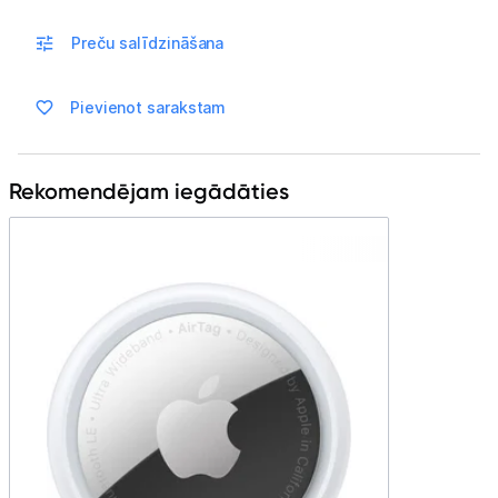
Blogs
Preču salīdzināšana
Piegāde un apmaksa
Pievienot sarakstam
Tehnikas izvešana
Rekomendējam iegādāties
Uzņēmumiem
Tet pakalpojumi
Kontakti
Informācija