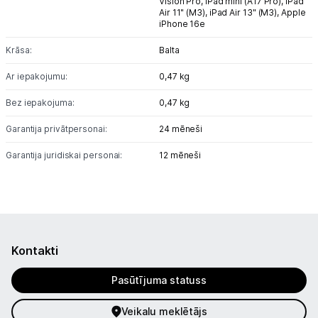
Vision Pro,
iPad mini (A17 Pro),
iPad
Air 11" (M3),
iPad Air 13" (M3),
Apple
iPhone 16e
Krāsa:
Balta
Ar iepakojumu:
0,47 kg
Bez iepakojuma:
0,47 kg
Garantija privātpersonai:
24 mēneši
Garantija juridiskai personai:
12 mēneši
Kontakti
Pasūtījuma statuss
Veikalu meklētājs