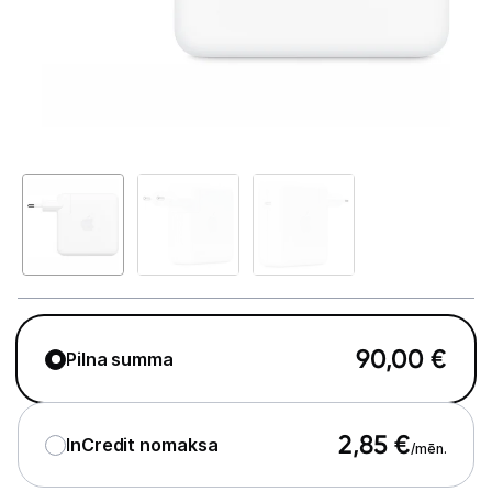
Telefoni, planšetdatori
Telefoni un aksesuāri
Mobilie telefoni un viedtālruņi
Telefona vāciņi un maciņi
Aizsargstikli
Atmiņas kartes
Akumulatori (Power bank)
Auto telefona turētāji
90,00
€
Pilna summa
Lādētāji, kabeļi un adapteri
2,85
€
InCredit nomaksa
Brīvroku austiņas
/mēn.