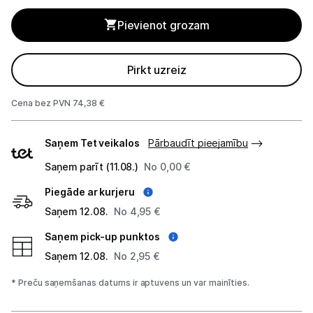
Planšetdatori un aksesuāri
Pievienot grozam
Piederumi
Stacionārie un bezvadu telefoni
Pirkt uzreiz
Viedierīces
Cena bez PVN 74,38 €
Sadzīves tehnika
Piegādes
Saņem Tet veikalos
Pārbaudīt pieejamību
veidi
Skaistumkopšana
Saņem parīt (11.08.)
No 0,00 €
Piegāde ar kurjeru
Sports un atpūta
Saņem 12.08.
No 4,95 €
Ražotāju atjaunota tehnika
Saņem pick-up punktos
Saņem 12.08.
No 2,95 €
Vēlmju saraksts
* Preču saņemšanas datums ir aptuvens un var mainīties.