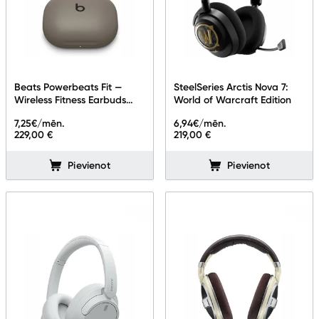
Beats Powerbeats Fit —
SteelSeries Arctis Nova 7:
Wireless Fitness Earbuds
World of Warcraft Edition
with Secure Fit — Gravel
7,25
€/mēn.
6,94
€/mēn.
Grey
229,00 €
219,00 €
Pievienot
Pievienot