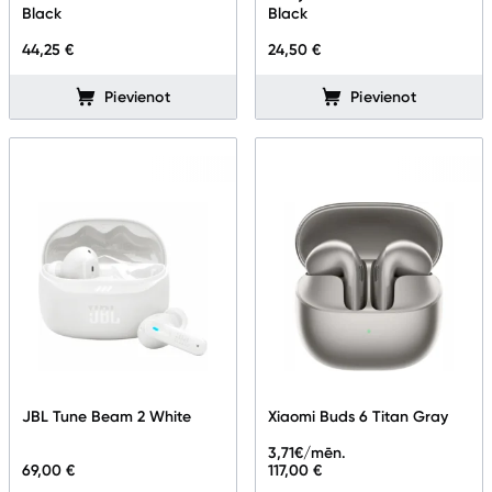
Black
Black
Spēļu konsoles un piederumi
44,25 €
24,50 €
Datu nesēji
Pievienot
Pievienot
Projektori un ekrāni
Tīkla iekārtas
Drukas iekārtas
Biroja piederumi
Telefoni, planšetdatori
Telefoni un aksesuāri
JBL Tune Beam 2 White
Xiaomi Buds 6 Titan Gray
Planšetdatori un aksesuāri
3,71
€/mēn.
69,00 €
117,00 €
Piederumi