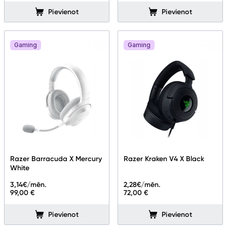
Pievienot
Pievienot
Austiņas
Bezvadu skaļruņi
Gaming
Gaming
Stacionārie un bezvadu telefoni
Viedierīces
Sadzīves tehnika
Skaistumkopšana
Sports un atpūta
Razer Barracuda X Mercury
Razer Kraken V4 X Black
White
Ražotāju atjaunota tehnika
3,14
€/mēn.
2,28
€/mēn.
99,00 €
72,00 €
Pievienot
Pievienot
Vēlmju saraksts