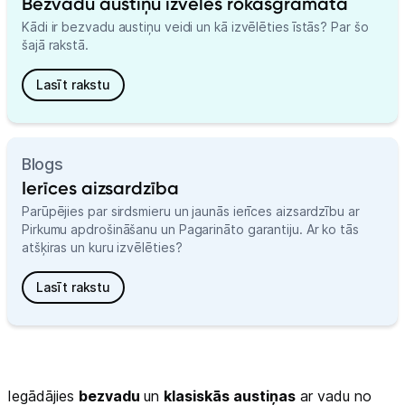
Bezvadu austiņu izvēles rokasgrāmata
Kādi ir bezvadu austiņu veidi un kā izvēlēties īstās? Par šo
šajā rakstā.
Lasīt rakstu
Blogs
Ierīces aizsardzība
Parūpējies par sirdsmieru un jaunās ierīces aizsardzību ar
Pirkumu apdrošināšanu un Pagarināto garantiju. Ar ko tās
atšķiras un kuru izvēlēties?
Lasīt rakstu
Iegādājies
bezvadu
un
klasiskās austiņas
ar vadu no