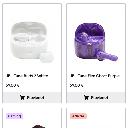
Blogs
Piegāde un apmaksa
Tehnikas izvešana
Uzņēmumiem
JBL Tune Buds 2 White
JBL Tune Flex Ghost Purple
Tet pakalpojumi
69,00 €
59,00 €
Kontakti
Pievienot
Pievienot
Informācija
Gaming
Atlaide