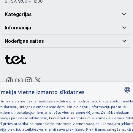
S., Sv. 9:00 – 18:00
Kategorijas
Informācija
Noderīgas saites
tīmekļa vietne izmanto sīkdatnes
© SIA Tet 2026 -
Visas cenas norādītas EUR ar PVN 21%
tīmekļa vietnē tiek izmantotas sīkdatnes, lai nodrošinātu un uzlabotu tīmekļ
LATVIAN
Interneta veikala izstrāde —
es darbību, sniegtu vietnes apmeklētājiem pielāgotu informāciju par mūsu
ktiem un pakalpojumiem, analizētu vietnes apmeklējumu. Zemāk sniedzam
RUSSIAN
māciju par visām sīkdatnēm, kuras tiek izmantotas mūsu tīmekļa vietnēs. Sīk
tšķirties atkarībā no apmeklētās interneta vietnes sadaļas. Lietotājam jebkurā
ENGLISH
spēja piekrist, atteikties vai mainīt savu piekrišanu. Piekrišanas sniegšana, kā 