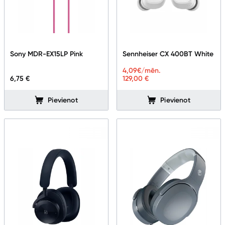
Tet Virszemes televīzija
TV iekārtas
Spēļu konsoles
Sony MDR-EX15LP Pink
Sennheiser CX 400BT White
Audio
4,09
€/mēn.
6,75 €
129,00 €
Soundbars
Pievienot
Pievienot
Akustiskās sistēmas
Austiņas
Skaļruņi
Bezvadu skaļruņi
Pastiprinātāji
Vinila plašu atskaņotāji