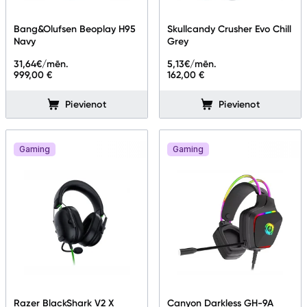
Studijas skaņas aprīkojums
Bang&Olufsen Beoplay H95
Skullcandy Crusher Evo Chill
Navy
Grey
Datortehnika
31,64
€/mēn.
5,13
€/mēn.
999,00 €
162,00 €
GAMING pasaule >
Pievienot
Pievienot
Portatīvie datori un piederumi
Audio
Gaming
Gaming
Austiņas
Bezvadu skaļruņi
Datoru skaļruņi
Mikrofoni
Stacionārie datori un piederumi
Razer BlackShark V2 X
Canyon Darkless GH-9A