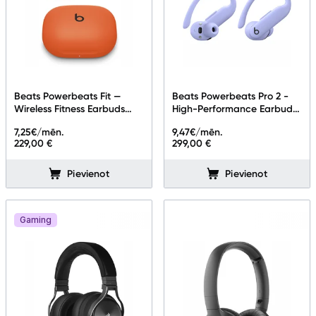
Beats Powerbeats Fit —
Beats Powerbeats Pro 2 -
Wireless Fitness Earbuds
High-Performance Earbuds
with Secure Fit — Spark
-Hyper Purple
7,25
€/mēn.
9,47
€/mēn.
Orange
229,00 €
299,00 €
Pievienot
Pievienot
Gaming