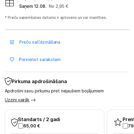
Saņem 12.08.
No 2,95 €
Spēļu konsoles un piederumi
* Preču saņemšanas datums ir aptuvens un var mainīties.
Datu nesēji
Projektori un ekrāni
Preču salīdzināšana
Tīkla iekārtas
Pievienot sarakstam
Drukas iekārtas
Biroja piederumi
Pirkuma apdrošināšana
Telefoni, planšetdatori
Apdrošini savu pirkumu pret nejaušiem bojājumiem
Uzzini vairāk
Telefoni un aksesuāri
Planšetdatori un aksesuāri
Standarts
/ 2 gadi
Pre
65,00
€
79
Piederumi