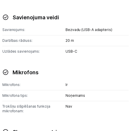
Savienojuma veidi
Savienojums:
Bezvadu (USB-A adapteris)
Darbības rādiuss:
20 m
Uzlādes savienojums:
USB-C
Mikrofons
Mikrofons:
Ir
Mikrofona tips:
Noņemams
Trokšņu slāpēšanas funkcija
Nav
mikrofonam: