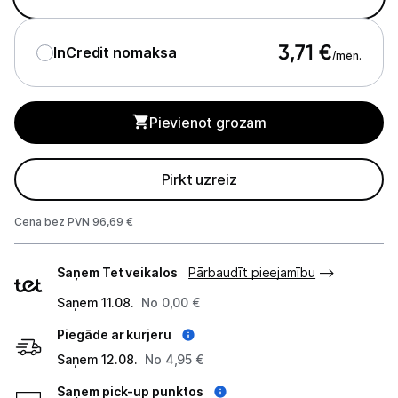
Studijas skaņas aprīkojums
3,71
€
InCredit nomaksa
/mēn.
Datortehnika
GAMING pasaule >
Pievienot grozam
Portatīvie datori un piederumi
Pirkt uzreiz
Audio
Cena bez PVN 96,69 €
Austiņas
Piegādes
Saņem Tet veikalos
Bezvadu skaļruņi
Pārbaudīt pieejamību
veidi
Saņem 11.08.
No 0,00 €
Datoru skaļruņi
Piegāde ar kurjeru
Mikrofoni
Saņem 12.08.
No 4,95 €
Stacionārie datori un piederumi
Saņem pick-up punktos