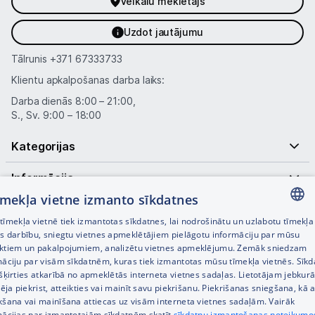
Veikalu meklētājs
Uzdot jautājumu
Tālrunis
+371 67333733
Klientu apkalpošanas darba laiks:
Darba dienās 8:00 – 21:00,
S., Sv. 9:00 – 18:00
Kategorijas
Informācija
tīmekļa vietne izmanto sīkdatnes
Noderīgas saites
īmekļa vietnē tiek izmantotas sīkdatnes, lai nodrošinātu un uzlabotu tīmekļa
LATVIAN
es darbību, sniegtu vietnes apmeklētājiem pielāgotu informāciju par mūsu
ktiem un pakalpojumiem, analizētu vietnes apmeklējumu. Zemāk sniedzam
RUSSIAN
māciju par visām sīkdatnēm, kuras tiek izmantotas mūsu tīmekļa vietnēs. Sīk
šķirties atkarībā no apmeklētās interneta vietnes sadaļas. Lietotājam jebkurā
ENGLISH
pēja piekrist, atteikties vai mainīt savu piekrišanu. Piekrišanas sniegšana, kā a
kšana vai mainīšana attiecas uz visām interneta vietnes sadaļām. Vairāk
mācijas par izmantotajām sīkdatnēm skatīt
sīkdatņu izmantošanas noteikumo