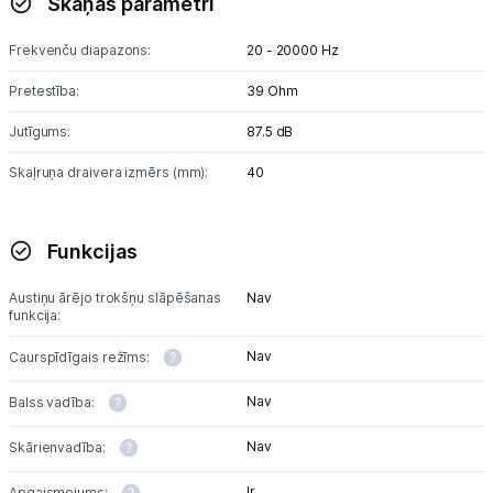
Skaņas parametri
Frekvenču diapazons:
20 - 20000 Hz
Pretestība:
39 Ohm
Jutīgums:
87.5 dB
Skaļruņa draivera izmērs (mm):
40
Funkcijas
Austiņu ārējo trokšņu slāpēšanas
Nav
funkcija:
Nav
Caurspīdīgais režīms:
Nav
Balss vadība:
Nav
Skārienvadība:
Ir
Apgaismojums: