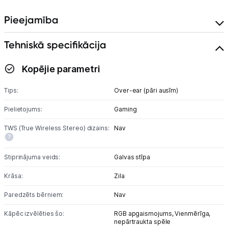
Pieejamība
Blogs
Tehniskā specifikācija
Piegāde un apmaksa
Kopējie parametri
Tehnikas izvešana
Tips:
Over-ear (pāri ausīm)
Uzņēmumiem
Pielietojums:
Gaming
TWS (True Wireless Stereo) dizains:
Nav
Tet pakalpojumi
Stiprinājuma veids:
Galvas stīpa
Kontakti
Krāsa:
Zila
Paredzēts bērniem:
Nav
Informācija
Kāpēc izvēlēties šo:
RGB apgaismojums,
Vienmērīga,
nepārtraukta spēle