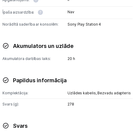
Nav
Īpaša aizsardzība:
Norādītā saderība ar konsolēm:
Sony Play Station 4
Akumulators un uzlāde
Akumulatora darbības laiks:
20 h
Papildus informācija
Komplektācija:
Uzlādes kabelis,
Bezvadu adapteris
Svars (g):
278
Svars