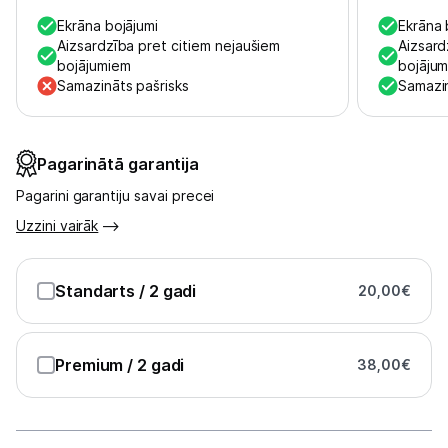
Ekrāna bojājumi
Ekrāna 
Austiņas
Aizsardzība pret citiem nejaušiem
Aizsard
bojājumiem
bojāju
Bezvadu skaļruņi
Samazināts pašrisks
Samazin
Stacionārie un bezvadu telefoni
Pagarinātā garantija
Viedierīces
Pagarini garantiju savai precei
Sadzīves tehnika
Uzzini vairāk
Skaistumkopšana
Standarts
/ 2 gadi
20,00
€
Sports un atpūta
Ražotāju atjaunota tehnika
Premium
/ 2 gadi
38,00
€
Vēlmju saraksts