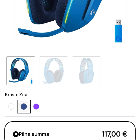
Tet Virszemes televīzija
TV iekārtas
Spēļu konsoles
Audio
Soundbars
Akustiskās sistēmas
Austiņas
Krāsa
:
Zila
Skaļruņi
Bezvadu skaļruņi
Pastiprinātāji
117,00
€
Pilna summa
Vinila plašu atskaņotāji