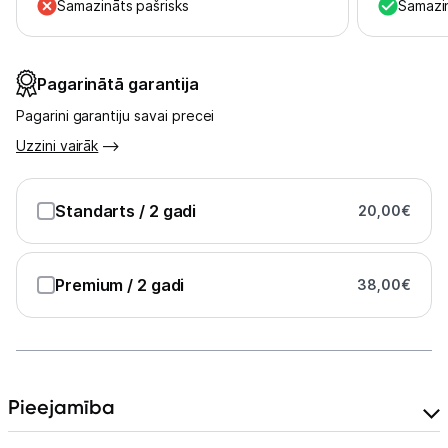
Samazināts pašrisks
Samazin
Austiņas
Bezvadu skaļruņi
Pagarinātā garantija
Pagarini garantiju savai precei
Stacionārie un bezvadu telefoni
Uzzini vairāk
Viedierīces
Standarts
/ 2 gadi
Sadzīves tehnika
20,00
€
Skaistumkopšana
Premium
/ 2 gadi
38,00
€
Sports un atpūta
Ražotāju atjaunota tehnika
Pieejamība
Vēlmju saraksts