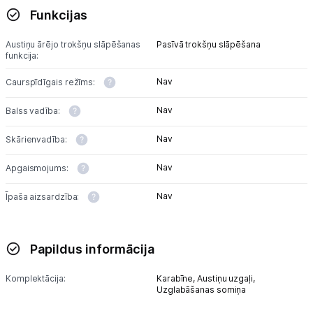
Funkcijas
Austiņu ārējo trokšņu slāpēšanas
Pasīvā trokšņu slāpēšana
funkcija:
Nav
Caurspīdīgais režīms:
Nav
Balss vadība:
Nav
Skārienvadība:
Nav
Apgaismojums:
Nav
Īpaša aizsardzība:
Papildus informācija
Komplektācija:
Karabīne,
Austiņu uzgaļi,
Uzglabāšanas somiņa