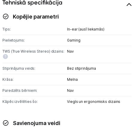
Tehniskā specifikācija
Blogs
Kopējie parametri
Piegāde un apmaksa
Tips:
In-ear (ausī liekamās)
Pielietojums:
Gaming
Tehnikas izvešana
TWS (True Wireless Stereo) dizains:
Nav
Uzņēmumiem
Stiprinājuma veids:
Bez stiprinājuma
Krāsa:
Melna
Tet pakalpojumi
Paredzēts bērniem:
Nav
Kontakti
Kāpēc izvēlēties šo:
Viegls un ergonomisks dizains
Informācija
Savienojuma veidi