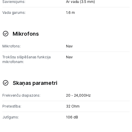
Savienojums:
Ar vadu (3.5 mm)
Vada garums:
1.6 m
Mikrofons
Mikrofons:
Nav
Trokšņu slāpēšanas funkcija
Nav
mikrofonam:
Skaņas parametri
Frekvenču diapazons:
20 - 24,000Hz
Pretestība:
32 Ohm
Jutīgums:
106 dB