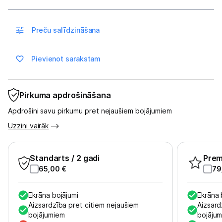
Spēļu konsoles un piederumi
Preču salīdzināšana
Datu nesēji
Pievienot sarakstam
Projektori un ekrāni
Tīkla iekārtas
Pirkuma apdrošināšana
Drukas iekārtas
Apdrošini savu pirkumu pret nejaušiem bojājumiem
Uzzini vairāk
Biroja piederumi
Telefoni, planšetdatori
Standarts
/ 2 gadi
Pre
65,00
€
79
Telefoni un aksesuāri
Planšetdatori un aksesuāri
Ekrāna bojājumi
Ekrāna 
Aizsardzība pret citiem nejaušiem
Aizsard
bojājumiem
Piederumi
bojāju