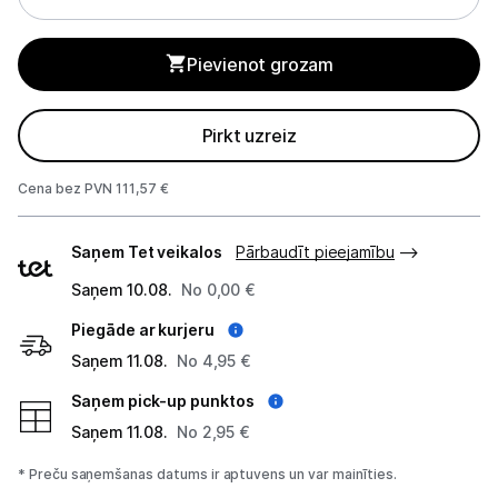
Studijas skaņas aprīkojums
Pievienot grozam
Datortehnika
Pirkt uzreiz
GAMING pasaule >
Cena bez PVN 111,57 €
Portatīvie datori un piederumi
Piegādes
Audio
Saņem Tet veikalos
Pārbaudīt pieejamību
veidi
Saņem 10.08.
No 0,00 €
Austiņas
Piegāde ar kurjeru
Bezvadu skaļruņi
Saņem 11.08.
No 4,95 €
Datoru skaļruņi
Saņem pick-up punktos
Saņem 11.08.
No 2,95 €
Mikrofoni
* Preču saņemšanas datums ir aptuvens un var mainīties.
Stacionārie datori un piederumi