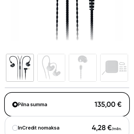
Tet Virszemes televīzija
TV iekārtas
Spēļu konsoles
Audio
Soundbars
Akustiskās sistēmas
Austiņas
Skaļruņi
135,00
€
Pilna summa
Bezvadu skaļruņi
Pastiprinātāji
4,28
€
InCredit nomaksa
/mēn.
Vinila plašu atskaņotāji