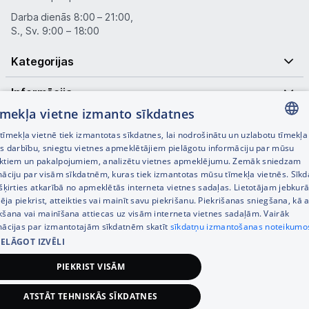
Darba dienās 8:00 – 21:00,
S., Sv. 9:00 – 18:00
Kategorijas
Informācija
tīmekļa vietne izmanto sīkdatnes
Noderīgas saites
īmekļa vietnē tiek izmantotas sīkdatnes, lai nodrošinātu un uzlabotu tīmekļa
LATVIAN
es darbību, sniegtu vietnes apmeklētājiem pielāgotu informāciju par mūsu
ktiem un pakalpojumiem, analizētu vietnes apmeklējumu. Zemāk sniedzam
RUSSIAN
māciju par visām sīkdatnēm, kuras tiek izmantotas mūsu tīmekļa vietnēs. Sīk
šķirties atkarībā no apmeklētās interneta vietnes sadaļas. Lietotājam jebkurā
ENGLISH
pēja piekrist, atteikties vai mainīt savu piekrišanu. Piekrišanas sniegšana, kā a
kšana vai mainīšana attiecas uz visām interneta vietnes sadaļām. Vairāk
mācijas par izmantotajām sīkdatnēm skatīt
sīkdatņu izmantošanas noteikumo
IELĀGOT IZVĒLI
© SIA Tet 2026 -
Visas cenas norādītas EUR ar PVN 21%
PIEKRIST VISĀM
Interneta veikala izstrāde —
ATSTĀT TEHNISKĀS SĪKDATNES
135,00
€
Pievienot grozam