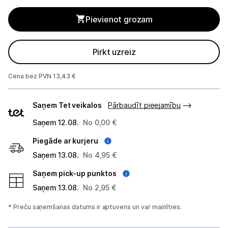
Pievienot grozam
Studijas skaņas aprīkojums
Datortehnika
Pirkt uzreiz
GAMING pasaule >
Cena bez PVN 13,43 €
Portatīvie datori un piederumi
Piegādes
Saņem Tet veikalos
Pārbaudīt pieejamību
veidi
Audio
Saņem 12.08.
No 0,00 €
Austiņas
Piegāde ar kurjeru
Saņem 13.08.
No 4,95 €
Bezvadu skaļruņi
Saņem pick-up punktos
Datoru skaļruņi
Saņem 13.08.
No 2,95 €
Mikrofoni
* Preču saņemšanas datums ir aptuvens un var mainīties.
Stacionārie datori un piederumi