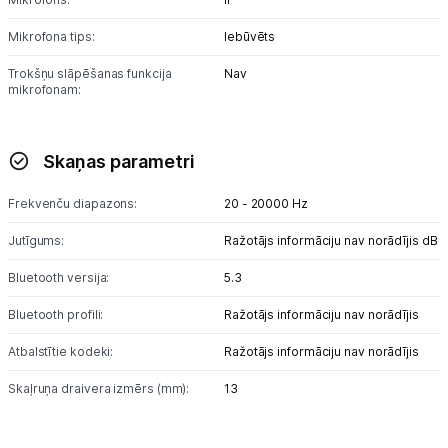
Mikrofona tips:
Blogs
Iebūvēts
Trokšņu slāpēšanas funkcija
Nav
mikrofonam:
Piegāde un apmaksa
Tehnikas izvešana
Skaņas parametri
Frekvenču diapazons:
20 - 20000 Hz
Uzņēmumiem
Jutīgums:
Ražotājs informāciju nav norādījis dB
Tet pakalpojumi
Bluetooth versija:
5.3
Bluetooth profili:
Ražotājs informāciju nav norādījis
Kontakti
Atbalstītie kodeki:
Ražotājs informāciju nav norādījis
Informācija
Skaļruņa draivera izmērs (mm):
13