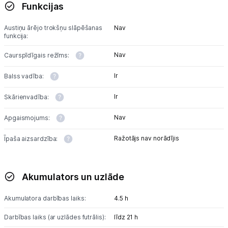
Funkcijas
Austiņu ārējo trokšņu slāpēšanas
Nav
funkcija:
Nav
Caurspīdīgais režīms:
Ir
Balss vadība:
Ir
Skārienvadība:
Nav
Apgaismojums:
Ražotājs nav norādījis
Īpaša aizsardzība:
Akumulators un uzlāde
Akumulatora darbības laiks:
4.5 h
Darbības laiks (ar uzlādes futrālis):
līdz 21 h