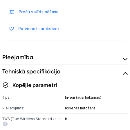
Spēļu konsoles un piederumi
Preču salīdzināšana
Datu nesēji
Pievienot sarakstam
Projektori un ekrāni
Tīkla iekārtas
Pieejamība
Drukas iekārtas
Tehniskā specifikācija
Biroja piederumi
Kopējie parametri
Telefoni, planšetdatori
Tips:
In-ear (ausī liekamās)
Telefoni un aksesuāri
Pielietojums:
Ikdienas lietošanai
Planšetdatori un aksesuāri
TWS (True Wireless Stereo) dizains:
Ir
Piederumi