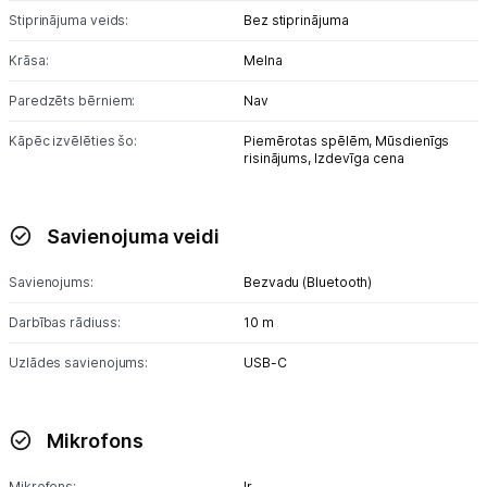
Stiprinājuma veids:
Bez stiprinājuma
Austiņas
Krāsa:
Melna
Bezvadu skaļruņi
Paredzēts bērniem:
Nav
Stacionārie un bezvadu telefoni
Kāpēc izvēlēties šo:
Piemērotas spēlēm,
Mūsdienīgs
risinājums,
Izdevīga cena
Viedierīces
Sadzīves tehnika
Savienojuma veidi
Skaistumkopšana
Savienojums:
Bezvadu (Bluetooth)
Darbības rādiuss:
10 m
Sports un atpūta
Uzlādes savienojums:
USB-C
Ražotāju atjaunota tehnika
Mikrofons
Vēlmju saraksts
Mikrofons:
Ir