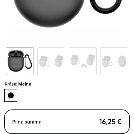
Tet Virszemes televīzija
TV iekārtas
Spēļu konsoles
Audio
Soundbars
Akustiskās sistēmas
Austiņas
Krāsa
:
Melna
Skaļruņi
Bezvadu skaļruņi
Pastiprinātāji
16,25
€
Pilna summa
Vinila plašu atskaņotāji