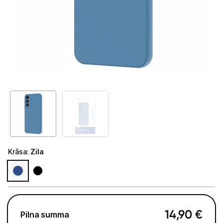
Telefoni, planšetdatori
Telefoni un aksesuāri
Mobilie telefoni un viedtālruņi
Telefona vāciņi un maciņi
Aizsargstikli
Atmiņas kartes
Akumulatori (Power bank)
Krāsa
:
Zila
Auto telefona turētāji
Lādētāji, kabeļi un adapteri
Brīvroku austiņas
14,90
€
Pilna summa