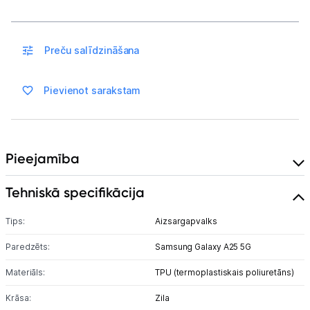
Blogs
Piegāde un apmaksa
Preču salīdzināšana
Tehnikas izvešana
Pievienot sarakstam
Uzņēmumiem
Pieejamība
Tet pakalpojumi
Tehniskā specifikācija
Kontakti
Tips:
Aizsargapvalks
Paredzēts:
Informācija
Samsung Galaxy A25 5G
Materiāls:
TPU (termoplastiskais poliuretāns)
Krāsa:
Zila