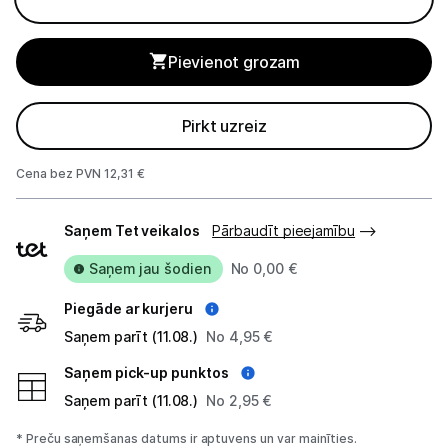
Planšetdatori un aksesuāri
Piederumi
Pievienot grozam
Stacionārie un bezvadu telefoni
Pirkt uzreiz
Viedierīces
Cena bez PVN 12,31 €
Sadzīves tehnika
Piegādes
Saņem Tet veikalos
Skaistumkopšana
Pārbaudīt pieejamību
veidi
Saņem jau šodien
No 0,00 €
Sports un atpūta
Piegāde ar kurjeru
Ražotāju atjaunota tehnika
Saņem parīt (11.08.)
No 4,95 €
Saņem pick-up punktos
Vēlmju saraksts
Saņem parīt (11.08.)
No 2,95 €
* Preču saņemšanas datums ir aptuvens un var mainīties.