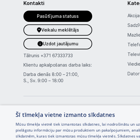
Kontakti
Kate
Akcija
Pasūtījuma statuss
Sadzī
Veikalu meklētājs
Mazli
Uzdot jautājumu
Telef
Telev
Tālrunis
+371 67333733
Viedi
Klientu apkalpošanas darba laiks:
Dator
Darba dienās 8:00 – 21:00,
S., Sv. 9:00 – 18:00
Šī tīmekļa vietne izmanto sīkdatnes
Mūsu tīmekļa vietnē tiek izmantotas sīkdatnes, lai nodrošinātu un u
pielāgotu informāciju par mūsu produktiem un pakalpojumiem, anal
sīkdatnēm, kuras tiek izmantotas mūsu tīmekļa vietnēs. Sīkdatnes va
Interneta veikala izstrāde —