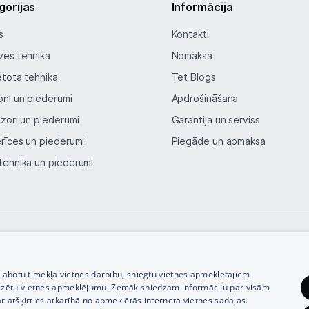
gorijas
Informācija
Blogs
s
Kontakti
Piegāde un apmaksa
ves tehnika
Nomaksa
etota tehnika
Tet Blogs
Tehnikas izvešana
oni un piederumi
Apdrošināšana
izori un piederumi
Garantija un serviss
Uzņēmumiem
erīces un piederumi
Piegāde un apmaksa
tehnika un piederumi
Tet pakalpojumi
Kontakti
Informācija
© SIA Tet 2026 -
Visas cenas norādītas EUR ar PVN 21%
zlabotu tīmekļa vietnes darbību, sniegtu vietnes apmeklētājiem
izētu vietnes apmeklējumu. Zemāk sniedzam informāciju par visām
r atšķirties atkarībā no apmeklētās interneta vietnes sadaļas.