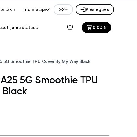
ontakti
Informācija
Pieslēgties
alvenes izvēlne
asūtījuma statuss
0,00
€
5 5G Smoothie TPU Cover By My Way Black
A25 5G Smoothie TPU
 Black