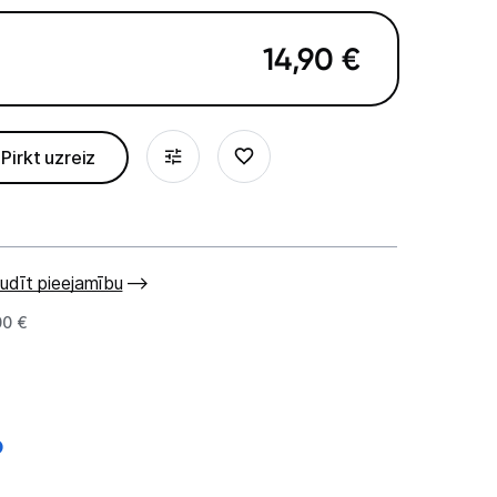
14,90
€
Pirkt uzreiz
udīt pieejamību
00 €