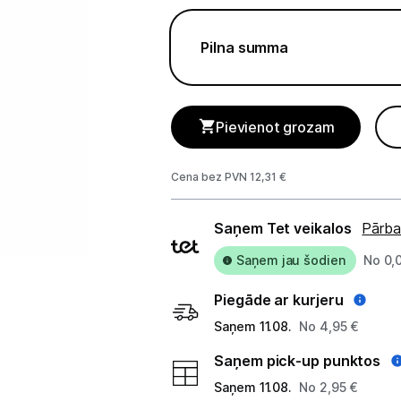
Telefoni, planšetdatori
Pilna summa
Telefoni un aksesuāri
Mobilie telefoni un viedtālruņi
Pievienot grozam
Telefona vāciņi un maciņi
Aizsargstikli
Cena bez PVN 12,31 €
Atmiņas kartes
Piegādes
Saņem Tet veikalos
Pārba
veidi
Akumulatori (Power bank)
Saņem jau šodien
No 0,
Auto telefona turētāji
Piegāde ar kurjeru
Lādētāji, kabeļi un adapteri
Saņem 11.08.
No 4,95 €
Saņem pick-up punktos
Brīvroku austiņas
Saņem 11.08.
No 2,95 €