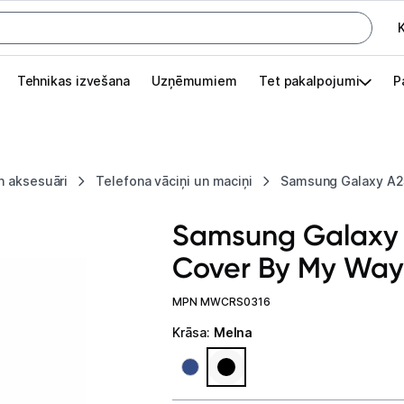
K
G
Tehnikas izvešana
Uzņēmumiem
Tet pakalpojumi
P
Pieslēgties
Pasūtījuma statuss
n aksesuāri
Telefona vāciņi un maciņi
Samsung Galaxy A2
Akcijas
Samsung Galaxy 
Outlet
Cover By My Way
apā.
Izvēlies kāroto ierīci izdevīgāk!
MPN MWCRS0316
TV un audio
Krāsa
:
Melna
Datortehnika