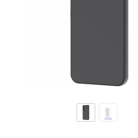
By
My
Way
Black