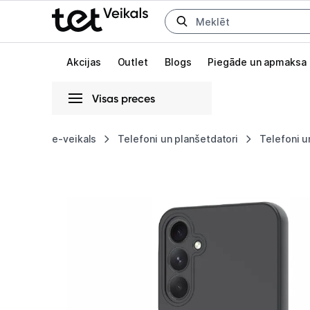
Uz kategorijam
Uz galveno saturu
Akcijas
Outlet
Blogs
Piegāde un apmaksa
Visas preces
Gaišā
Tumšā
Sistēmas
e-veikals
Telefoni un planšetdatori
Telefoni u
Samsung
Animācijas
Galaxy
Globāls iestatījums animāciju aktivizēšanai vai deaktivizēšanai visā l
A25
5G
Smoothie
TPU
Cover