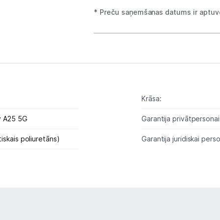
Planšetdatori un aksesuāri
* Preču saņemšanas datums ir aptuve
Piederumi
Stacionārie un bezvadu telefoni
Viedierīces
Sadzīves tehnika
Krāsa:
Skaistumkopšana
y A25 5G
Garantija privātpersonai
Sports un atpūta
iskais poliuretāns)
Garantija juridiskai perso
Ražotāju atjaunota tehnika
Vēlmju saraksts