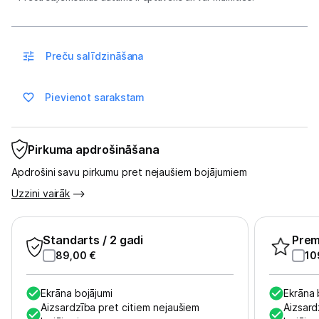
Sports un atpūta
Ražotāju atjaunota tehnika
Preču salīdzināšana
Vēlmju saraksts
Pievienot sarakstam
Blogs
Pirkuma apdrošināšana
Apdrošini savu pirkumu pret nejaušiem bojājumiem
Piegāde un apmaksa
Uzzini vairāk
Tehnikas izvešana
Standarts
/ 2 gadi
Pre
89,00
€
10
Uzņēmumiem
Ekrāna bojājumi
Ekrāna 
Tet pakalpojumi
Aizsardzība pret citiem nejaušiem
Aizsard