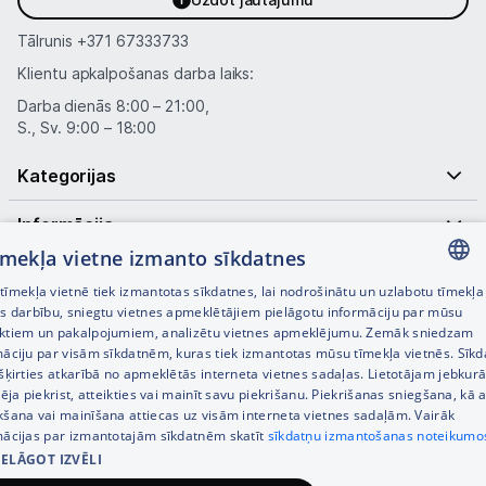
Tālrunis
+371 67333733
Klientu apkalpošanas darba laiks:
Darba dienās 8:00 – 21:00,
S., Sv. 9:00 – 18:00
Kategorijas
Informācija
tīmekļa vietne izmanto sīkdatnes
Noderīgas saites
īmekļa vietnē tiek izmantotas sīkdatnes, lai nodrošinātu un uzlabotu tīmekļa
LATVIAN
es darbību, sniegtu vietnes apmeklētājiem pielāgotu informāciju par mūsu
ktiem un pakalpojumiem, analizētu vietnes apmeklējumu. Zemāk sniedzam
RUSSIAN
māciju par visām sīkdatnēm, kuras tiek izmantotas mūsu tīmekļa vietnēs. Sīk
šķirties atkarībā no apmeklētās interneta vietnes sadaļas. Lietotājam jebkurā
ENGLISH
pēja piekrist, atteikties vai mainīt savu piekrišanu. Piekrišanas sniegšana, kā a
kšana vai mainīšana attiecas uz visām interneta vietnes sadaļām. Vairāk
mācijas par izmantotajām sīkdatnēm skatīt
sīkdatņu izmantošanas noteikumo
IELĀGOT IZVĒLI
© SIA Tet 2026 -
Visas cenas norādītas EUR ar PVN 21%