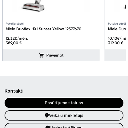
Putekļu sūcēji
Putekļu sūcēji
Miele Duoflex HX1 Sunset Yellow 12377670
Miele Duof
12,32
€/mēn.
10,10
€/mē
389,00 €
319,00 €
Pievienot
Kontakti
Pasūtījuma statuss
Veikalu meklētājs
Uzdot jautājumu