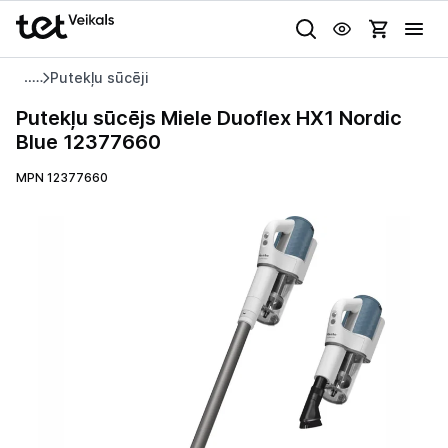
Uz kategorijam
Uz galveno saturu
Putekļu sūcēji
Pieslēgties
Putekļu
Putekļu sūcējs Miele Duoflex HX1 Nordic
sūcējs
Blue 12377660
Pasūtījuma statuss
Miele
Duoflex
MPN 12377660
Gaišā
Tumšā
Sistēmas
HX1
Akcijas
Nordic
Blue
Animācijas
Outlet
12377660
Globāls iestatījums animāciju aktivizēšanai vai deaktivizēšanai visā
lapā.
Izvēlies kāroto ierīci izdevīgāk!
TV un audio
Datortehnika