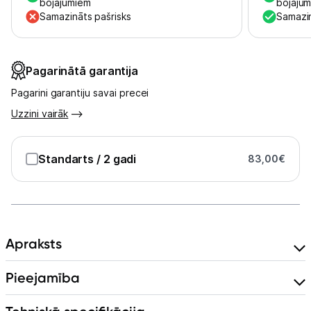
bojājumiem
bojāju
Samazināts pašrisks
Samazin
Kontakti
Informācija
Pagarinātā garantija
Pagarini garantiju savai precei
Uzzini vairāk
Standarts
/ 2 gadi
83,00
€
Apraksts
Pieejamība