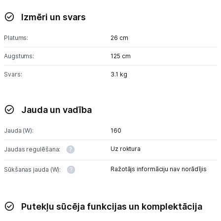
Izmēri un svars
Platums:
26 cm
Augstums:
125 cm
Svars:
3.1 kg
Jauda un vadība
Jauda (W):
160
Uz roktura
Jaudas regulēšana:
Ražotājs informāciju nav norādījis
Sūkšanas jauda (W):
Putekļu sūcēja funkcijas un komplektācija