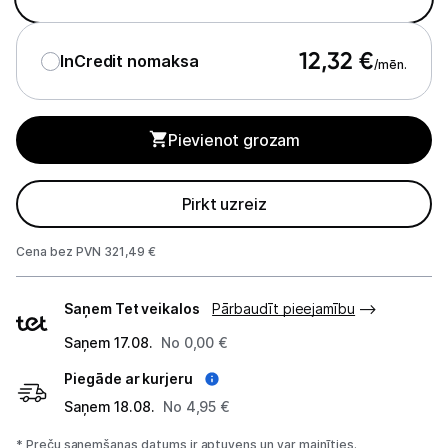
Tīrīšanas iekārtas
Gludekļi
12,32
€
InCredit nomaksa
/mēn.
Tvaika gludināšanas sistēmas
Pievienot grozam
Tvaika gludekļi
Tvaika tīrītāji
Pirkt uzreiz
Kafijas pagatavošana
Cena bez PVN 321,49 €
Mazā virtuves tehnika
Piegādes
Saņem Tet veikalos
Pārbaudīt pieejamību
veidi
Klimata iekārtas
Saņem 17.08.
No 0,00 €
Apģērbu kopšana
Piegāde ar kurjeru
Saņem 18.08.
Skaistumkopšana
No 4,95 €
* Preču saņemšanas datums ir aptuvens un var mainīties.