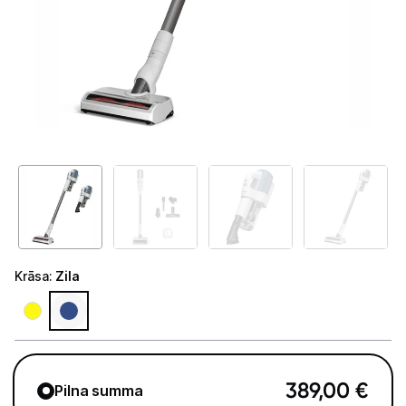
Telefoni, planšetdatori
Viedierīces
Sadzīves tehnika
Lielā tehnika
Iebūvējamā tehnika
Mazā tehnika
Auto ledusskapji
Krāsa
:
Zila
Putekļu sūcēji
Roboti putekļu sūcēji
Putekļu sūcēju aksesuāri
389,00
€
Pilna summa