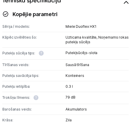
Tehniskā specifikācija
Kopējie parametri
Sērija / modelis:
Miele Duoflex HX1
Kāpēc izvēlēties šo:
Uzticama kvalitāte,
Noņemams rokas
putekļu sūcējs
Putekļsūcējs-slota
Putekļu sūcēja tips:
Tīrīšanas veids:
Sausā tīrīšana
Putekļu savācēja tips:
Konteiners
Putekļu ietilpība:
0.3 l
79 dB
Trokšņa līmenis:
Barošanas veids:
Akumulators
Krāsa:
Zila