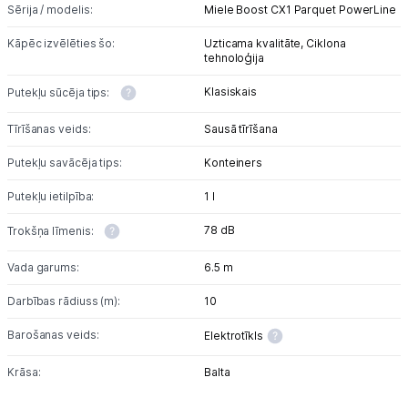
Sērija / modelis:
Miele Boost CX1 Parquet PowerLine
Kāpēc izvēlēties šo:
Uzticama kvalitāte,
Ciklona
tehnoloģija
Klasiskais
Putekļu sūcēja tips:
Tīrīšanas veids:
Sausā tīrīšana
Putekļu savācēja tips:
Konteiners
Putekļu ietilpība:
1 l
78 dB
Trokšņa līmenis:
Vada garums:
6.5 m
Darbības rādiuss (m):
10
Barošanas veids:
Elektrotīkls
Krāsa:
Balta