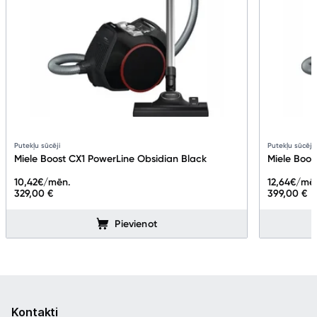
Putekļu sūcēji
Putekļu sūcēji
Miele Boost CX1 PowerLine Obsidian Black
Miele Boos
10,42
€/mēn.
12,64
€/mē
329,00 €
399,00 €
Pievienot
Kontakti