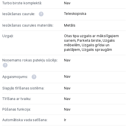
Turbo birste komplektā:
Nav
Teleskopiska
Iesūkšanas caurule:
Iesūkšanas caurules materiāls:
Metāls
Uzgaļi:
Otas tipa uzgalis ar mākslīgajiem
sariem,
Parketa birste,
Uzgalis
mēbelēm,
Uzgalis grīdai un
paklājiem,
Uzgalis spraugām
Noņemams rokas putekļu sūcējs:
Nav
Nav
Apgaismojums:
Slapjās tīrīšanas sistēma:
Nav
Tīrīšana ar tvaiku:
Nav
Pūšanas funkcija:
Nav
Automātiska vada satīšana:
Ir