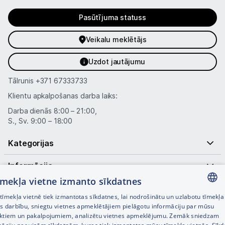
Pasūtījuma statuss
Veikalu meklētājs
Uzdot jautājumu
Tālrunis
+371 67333733
Klientu apkalpošanas darba laiks:
Darba dienās 8:00 – 21:00,
S., Sv. 9:00 – 18:00
Kategorijas
Informācija
tīmekļa vietne izmanto sīkdatnes
Noderīgas saites
īmekļa vietnē tiek izmantotas sīkdatnes, lai nodrošinātu un uzlabotu tīmekļa
LATVIAN
es darbību, sniegtu vietnes apmeklētājiem pielāgotu informāciju par mūsu
ktiem un pakalpojumiem, analizētu vietnes apmeklējumu. Zemāk sniedzam
RUSSIAN