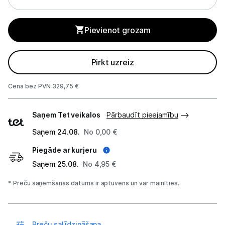
Tīrīšanas iekārtas
Gludekļi
Pievienot grozam
Tvaika gludināšanas sistēmas
Pirkt uzreiz
Tvaika gludekļi
Cena bez PVN 329,75 €
Tvaika tīrītāji
Piegādes
Saņem Tet veikalos
Pārbaudīt pieejamību
Kafijas pagatavošana
veidi
Saņem 24.08.
No 0,00 €
Mazā virtuves tehnika
Piegāde ar kurjeru
Klimata iekārtas
Saņem 25.08.
No 4,95 €
Apģērbu kopšana
* Preču saņemšanas datums ir aptuvens un var mainīties.
Skaistumkopšana
Preču salīdzināšana