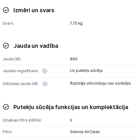
Izmēri un svars
Svars:
7.75 kg
Jauda un vadība
Jauda (W):
890
Uz putekļu sūcēja
Jaudas regulēšana:
Ražotājs informāciju nav norādījis
Sūkšanas jauda (W):
Putekļu sūcēja funkcijas un komplektācija
Smalkais filtrs (HEPA):
Ir
Filtrs:
Silence AirClean