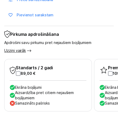
Sports un atpūta
Ražotāju atjaunota tehnika
Pievienot sarakstam
Vēlmju saraksts
Pirkuma apdrošināšana
Apdrošini savu pirkumu pret nejaušiem bojājumiem
Blogs
Uzzini vairāk
Piegāde un apmaksa
Standarts
/ 2 gadi
Pre
89,00
€
10
Tehnikas izvešana
Ekrāna bojājumi
Ekrāna 
Aizsardzība pret citiem nejaušiem
Aizsard
Uzņēmumiem
bojājumiem
bojāju
Samazināts pašrisks
Samazin
Tet pakalpojumi