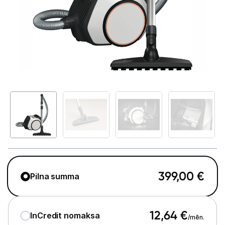
Telefoni, planšetdatori
Viedierīces
Sadzīves tehnika
Lielā tehnika
Iebūvējamā tehnika
Mazā tehnika
Auto ledusskapji
Putekļu sūcēji
399,00
€
Pilna summa
Roboti putekļu sūcēji
Putekļu sūcēju aksesuāri
12,64
€
InCredit nomaksa
/mēn.