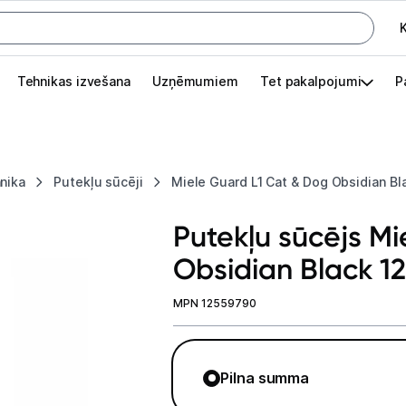
K
G
Tehnikas izvešana
Uzņēmumiem
Tet pakalpojumi
P
Pieslēgties
Pasūtījuma statuss
nika
Putekļu sūcēji
Miele Guard L1 Cat & Dog Obsidian B
Akcijas
Putekļu sūcējs M
Outlet
Obsidian Black 1
apā.
Izvēlies kāroto ierīci izdevīgāk!
MPN 12559790
TV un audio
Datortehnika
Pilna summa