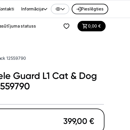
ontakti
Informācija
Pieslēgties
alvenes izvēlne
asūtījuma statuss
0,00
€
lack 12559790
iele Guard L1 Cat & Dog
2559790
399,00
€