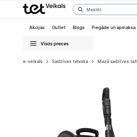
Uz kategorijam
Uz galveno saturu
Akcijas
Outlet
Blogs
Piegāde un apmaksa
Visas preces
Gaišā
Tumšā
Sistēmas
e-veikals
Sadzīves tehnika
Mazā sadzīves teh
Putekļu
Animācijas
sūcējs
Globāls iestatījums animāciju aktivizēšanai vai deaktivizēšanai visā l
Miele
Guard
L1
Cat
&