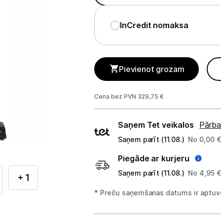
Telefoni, planšetdatori
InCredit nomaksa
Viedierīces
Sadzīves tehnika
Pievienot grozam
Lielā tehnika
Iebūvējamā tehnika
Cena bez PVN 329,75 €
Mazā tehnika
Piegādes
Saņem Tet veikalos
Pārba
veidi
Auto ledusskapji
Saņem parīt (11.08.)
No 0,00 
Piegāde ar kurjeru
Putekļu sūcēji
Saņem parīt (11.08.)
No 4,95 
+ 1
Roboti putekļu sūcēji
* Preču saņemšanas datums ir aptuve
Putekļu sūcēju aksesuāri