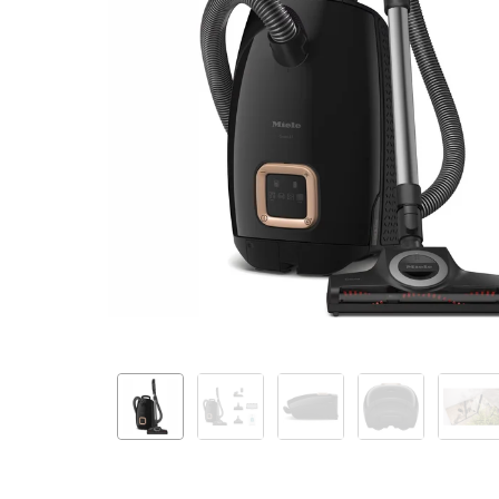
Dog
Obsidian
Black
12559790