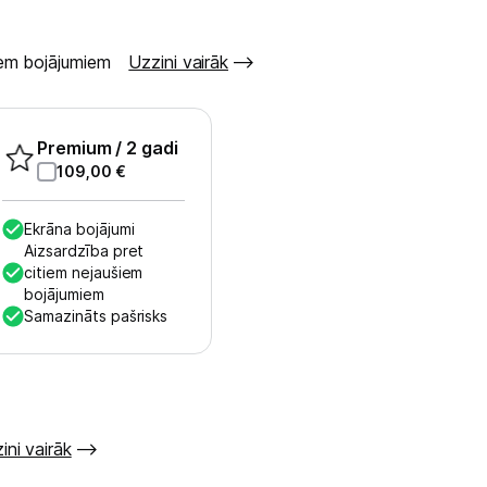
šiem bojājumiem
Uzzini vairāk
Premium
/ 2 gadi
109,00
€
Ekrāna bojājumi
Aizsardzība pret
citiem nejaušiem
bojājumiem
Samazināts pašrisks
ini vairāk