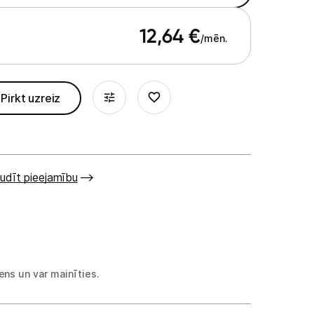
12,64
€
/mēn.
Pirkt uzreiz
udīt pieejamību
€
€
ns un var mainīties.