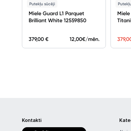
Putekļu sūcēji
Putekļu
Miele Guard L1 Parquet
Miele
Brilliant White 12559850
Titan
379,00 €
12,00
€/mēn.
379,0
Kontakti
Kate