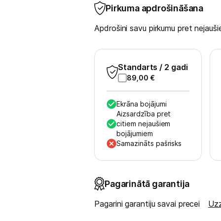
Tīrīšanas iekārtas
Pirkuma apdrošināšana
Gludekļi
Apdrošini savu pirkumu pret nejau
Tvaika gludināšanas sistēmas
Standarts
/ 2 gadi
Tvaika gludekļi
89,00
€
Tvaika tīrītāji
Ekrāna bojājumi
Kafijas pagatavošana
Aizsardzība pret
citiem nejaušiem
bojājumiem
Mazā virtuves tehnika
Samazināts pašrisks
Klimata iekārtas
Apģērbu kopšana
Pagarinātā garantija
Skaistumkopšana
Pagarini garantiju savai precei
Uzz