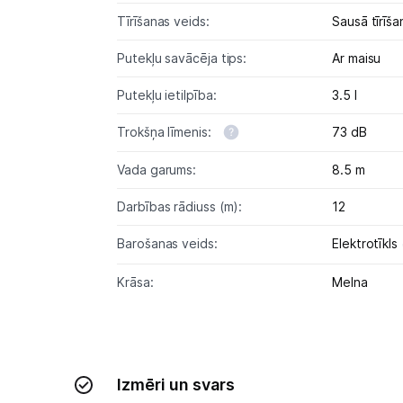
Tīrīšanas veids:
Sausā tīrīša
Putekļu savācēja tips:
Ar maisu
Putekļu ietilpība:
3.5 l
Trokšņa līmenis:
73 dB
Vada garums:
8.5 m
Darbības rādiuss (m):
12
Barošanas veids:
Elektrotīkls
Krāsa:
Melna
Izmēri un svars