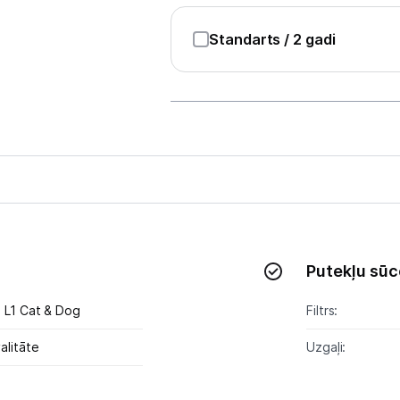
Sports un atpūta
Standarts
/ 2 gadi
Ražotāju atjaunota tehnika
Vēlmju saraksts
Blogs
Piegāde un apmaksa
Tehnikas izvešana
Putekļu sūc
Miele Guard L1 Cat & Dog
Filtrs:
Uzņēmumiem
alitāte
Uzgaļi:
Tet pakalpojumi