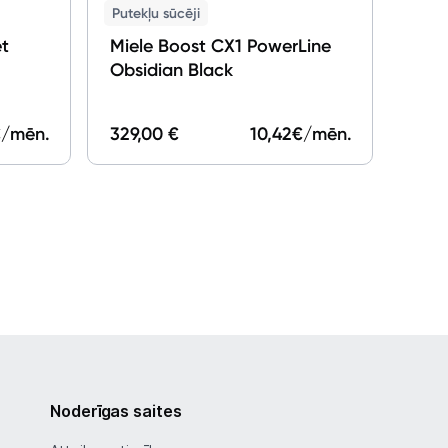
Putekļu sūcēji
et
Miele Boost CX1 PowerLine
Obsidian Black
/mēn.
329,00 €
10,42
€/mēn.
439,
Noderīgas saites