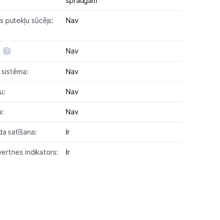
spraugām
 putekļu sūcējs:
Nav
Nav
s sistēma:
Nav
u:
Nav
a:
Nav
a satīšana:
Ir
vertnes indikators:
Ir