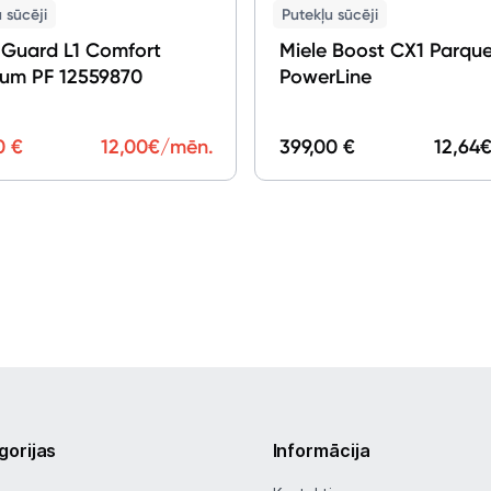
 sūcēji
Putekļu sūcēji
 Guard L1 Comfort
Miele Boost CX1 Parqu
ium PF 12559870
PowerLine
0 €
12,00
€/mēn.
399,00 €
12,64
€
gorijas
Informācija