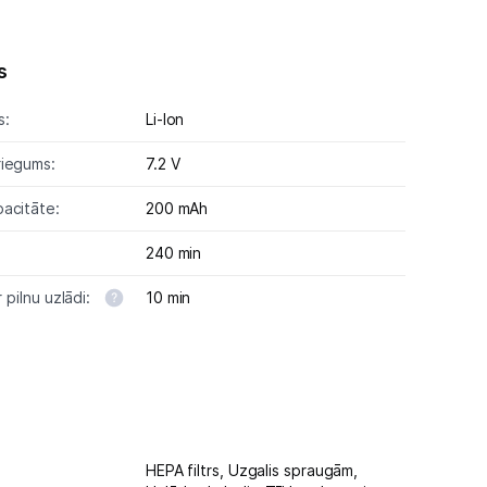
s
s:
Li-lon
riegums:
7.2 V
acitāte:
200 mAh
240 min
r pilnu uzlādi:
10 min
HEPA filtrs,
Uzgalis spraugām,