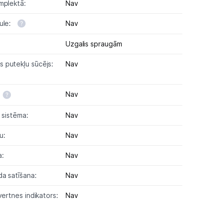
mplektā:
Nav
ule:
Nav
Uzgalis spraugām
 putekļu sūcējs:
Nav
Nav
s sistēma:
Nav
u:
Nav
a:
Nav
a satīšana:
Nav
vertnes indikators:
Nav