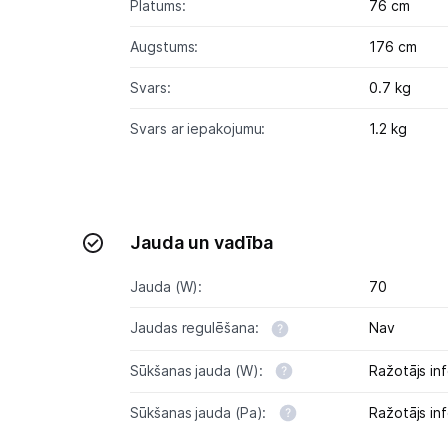
Platums:
76 cm
Augstums:
176 cm
Svars:
0.7 kg
Svars ar iepakojumu:
1.2 kg
Jauda un vadība
Jauda (W):
70
Jaudas regulēšana:
Nav
Sūkšanas jauda (W):
Ražotājs inf
Sūkšanas jauda (Pa):
Ražotājs inf