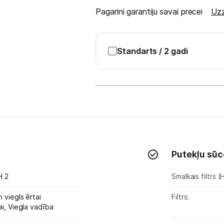
Tīrīšanas iekārtas
Pagarini garantiju savai precei
Uzz
Gludekļi
Tvaika gludināšanas sistēmas
Standarts
/ 2 gadi
Tvaika gludekļi
Tvaika tīrītāji
Kafijas pagatavošana
Mazā virtuves tehnika
Putekļu sūc
Klimata iekārtas
H 2
Smalkais filtrs (
Apģērbu kopšana
 viegls ērtai
Filtrs:
Skaistumkopšana
ai,
Viegla vadība