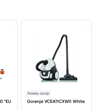
Putek
Karc
EU 1
Putekļu sūcēji
0 *EU
Gorenje VCEA11CXWII White