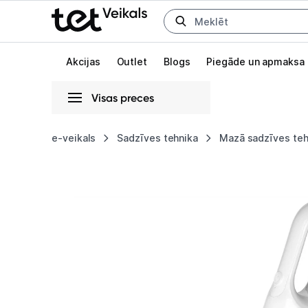
Uz kategorijam
Uz galveno saturu
Akcijas
Outlet
Blogs
Piegāde un apmaksa
Visas preces
Gaišā
Tumšā
Sistēmas
e-veikals
Sadzīves tehnika
Mazā sadzīves teh
Putekļu
Animācijas
sūcējs
Globāls iestatījums animāciju aktivizēšanai vai deaktivizēšanai visā l
Karcher
CVH
2
1.198-
330.0