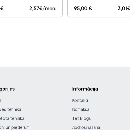
 €
2,57
€/mēn.
95,00 €
3,01
€
gorijas
Informācija
s
Kontakti
ves tehnika
Nomaksa
etota tehnika
Tet Blogs
oni un piederumi
Apdrošināšana