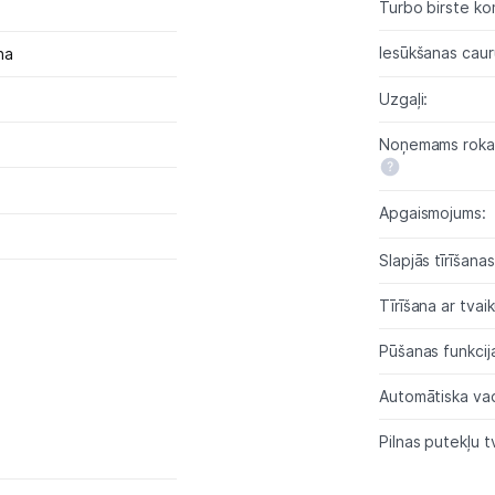
Sports un atpūta
Turbo birste ko
Iesūkšanas caur
na
Ražotāju atjaunota tehnika
Uzgaļi:
Vēlmju saraksts
Noņemams rokas
Blogs
Apgaismojums:
s
Slapjās tīrīšana
Piegāde un apmaksa
Tīrīšana ar tvaik
Tehnikas izvešana
Pūšanas funkcij
Automātiska vad
Uzņēmumiem
Pilnas putekļu t
Tet pakalpojumi