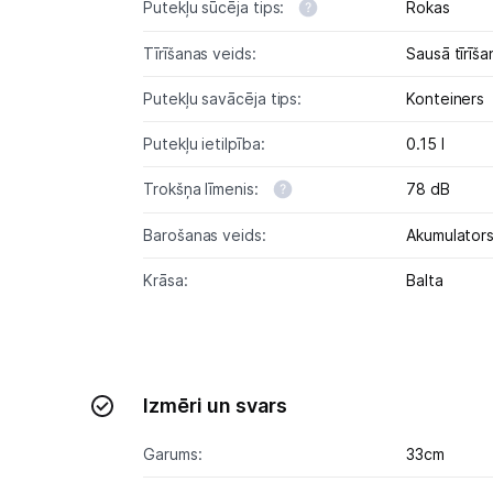
Putekļu sūcēja tips:
Rokas
Tīrīšanas veids:
Sausā tīrīša
Putekļu savācēja tips:
Konteiners
Putekļu ietilpība:
0.15 l
Trokšņa līmenis:
78 dB
Barošanas veids:
Akumulator
Krāsa:
Balta
Izmēri un svars
Garums:
33cm