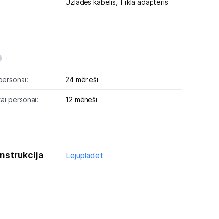
Uzlādes kabelis,
Tīkla adapteris
personai:
24 mēneši
kai personai:
12 mēneši
instrukcija
Lejuplādēt