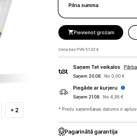
Telefoni, planšetdatori
Pilna summa
Viedierīces
Sadzīves tehnika
Pievienot grozam
Lielā tehnika
Cena bez PVN 57,02 €
Iebūvējamā tehnika
Piegādes
Saņem Tet veikalos
Pārba
Mazā tehnika
veidi
Saņem 20.08.
No 0,00 €
Auto ledusskapji
Piegāde ar kurjeru
Saņem 21.08.
No 4,95 €
Putekļu sūcēji
+ 2
* Preču saņemšanas datums ir aptuve
Roboti putekļu sūcēji
Putekļu sūcēju aksesuāri
Pagarinātā garantija