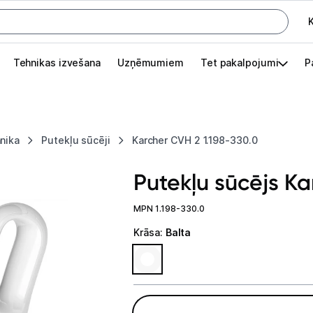
K
G
Tehnikas izvešana
Uzņēmumiem
Tet pakalpojumi
P
Pieslēgties
Pasūtījuma statuss
nika
Putekļu sūcēji
Karcher CVH 2 1.198-330.0
Akcijas
Putekļu sūcējs Ka
Outlet
apā.
MPN 1.198-330.0
Izvēlies kāroto ierīci izdevīgāk!
Krāsa
:
Balta
TV un audio
Datortehnika