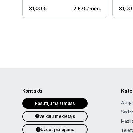
81,00 €
2,57
€/mēn.
81,00
Kontakti
Kate
Akcija
Pasūtījuma statuss
Sadzī
Veikalu meklētājs
Mazli
Uzdot jautājumu
Telef