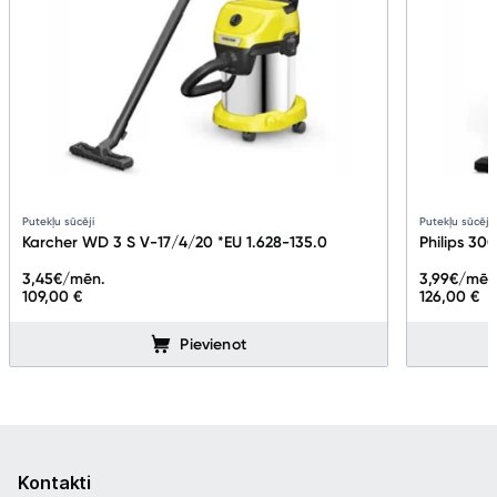
Putekļu sūcēji
Putekļu sūcēji
Karcher WD 3 S V-17/4/20 *EU 1.628-135.0
Philips 30
3,45
€/mēn.
3,99
€/mēn
109,00 €
126,00 €
Pievienot
Kontakti