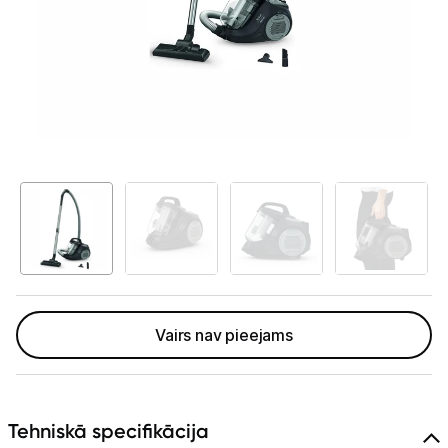
Telefoni, planšetdatori
Viedierīces
Sadzīves tehnika
Lielā tehnika
Iebūvējamā tehnika
Mazā tehnika
Auto ledusskapji
Putekļu sūcēji
Vairs nav pieejams
Roboti putekļu sūcēji
Putekļu sūcēju aksesuāri
Tehniskā specifikācija