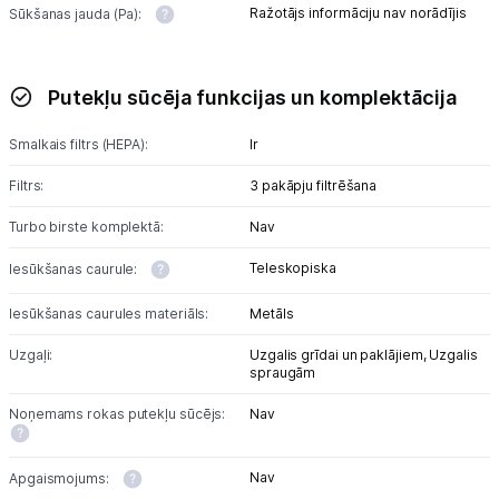
Ražotājs informāciju nav norādījis
Sūkšanas jauda (Pa):
Kontakti
Putekļu sūcēja funkcijas un komplektācija
Informācija
Smalkais filtrs (HEPA):
Ir
Filtrs:
3 pakāpju filtrēšana
Turbo birste komplektā:
Nav
Teleskopiska
Iesūkšanas caurule:
Iesūkšanas caurules materiāls:
Metāls
Uzgaļi:
Uzgalis grīdai un paklājiem,
Uzgalis
spraugām
Noņemams rokas putekļu sūcējs:
Nav
Nav
Apgaismojums: