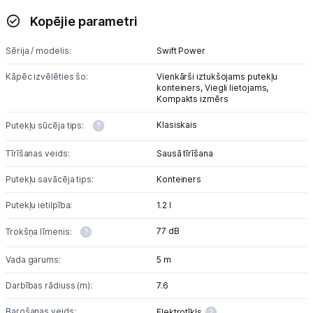
Tīrīšanas iekārtas
Kopējie parametri
Gludekļi
Sērija / modelis:
Swift Power
Tvaika gludināšanas sistēmas
Kāpēc izvēlēties šo:
Vienkārši iztukšojams putekļu
konteiners,
Viegli lietojams,
Tvaika gludekļi
Kompakts izmērs
Klasiskais
Putekļu sūcēja tips:
Tvaika tīrītāji
Tīrīšanas veids:
Sausā tīrīšana
Kafijas pagatavošana
Putekļu savācēja tips:
Konteiners
Mazā virtuves tehnika
Putekļu ietilpība:
1.2 l
Klimata iekārtas
77 dB
Trokšņa līmenis:
Apģērbu kopšana
Vada garums:
5 m
Skaistumkopšana
Darbības rādiuss (m):
7.6
Barošanas veids:
Elektrotīkls