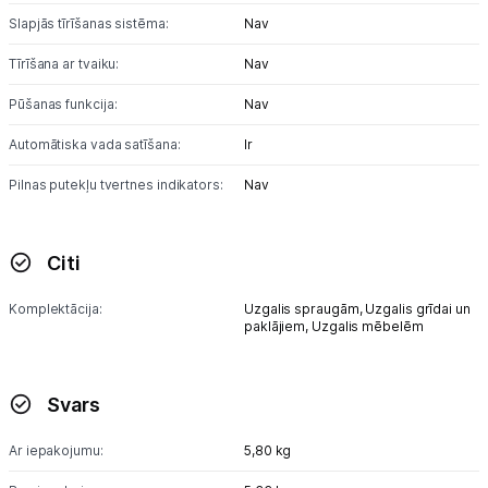
Slapjās tīrīšanas sistēma:
Nav
Tīrīšana ar tvaiku:
Nav
Pūšanas funkcija:
Nav
Automātiska vada satīšana:
Ir
Pilnas putekļu tvertnes indikators:
Nav
Citi
Komplektācija:
Uzgalis spraugām,
Uzgalis grīdai un
paklājiem,
Uzgalis mēbelēm
Svars
Ar iepakojumu:
5,80 kg