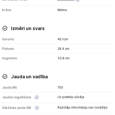
Sports un atpūta
Krāsa:
Melna
Ražotāju atjaunota tehnika
Izmēri un svars
Vēlmju saraksts
Garums:
45.1cm
Blogs
Platums:
28.4 cm
Augstums:
33.8 cm
Piegāde un apmaksa
Jauda un vadība
Tehnikas izvešana
Jauda (W):
750
Uzņēmumiem
Uz putekļu sūcēja
Jaudas regulēšana:
Tet pakalpojumi
Ražotājs informāciju nav norādījis
Sūkšanas jauda (W):