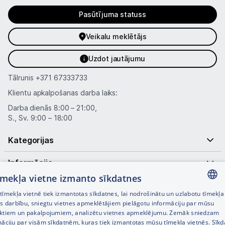
Pasūtījuma statuss
Veikalu meklētājs
Uzdot jautājumu
Tālrunis
+371 67333733
Klientu apkalpošanas darba laiks:
Darba dienās 8:00 – 21:00,
S., Sv. 9:00 – 18:00
Kategorijas
Informācija
tīmekļa vietne izmanto sīkdatnes
Noderīgas saites
īmekļa vietnē tiek izmantotas sīkdatnes, lai nodrošinātu un uzlabotu tīmekļa
LATVIAN
es darbību, sniegtu vietnes apmeklētājiem pielāgotu informāciju par mūsu
ktiem un pakalpojumiem, analizētu vietnes apmeklējumu. Zemāk sniedzam
RUSSIAN
māciju par visām sīkdatnēm, kuras tiek izmantotas mūsu tīmekļa vietnēs. Sīk