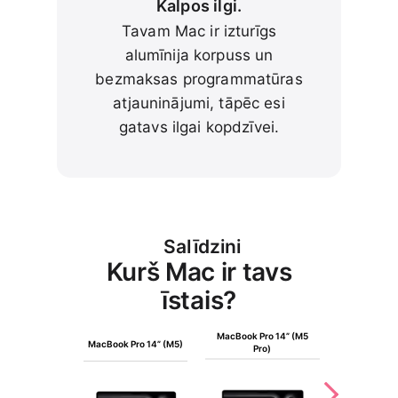
Kalpos ilgi.
Tavam Mac ir izturīgs
alumīnija korpuss un
bezmaksas programmatūras
atjauninājumi, tāpēc esi
gatavs ilgai kopdzīvei.
Salīdzini
Kurš Mac ir tavs
īstais?
MacBook Pro 14” (M5
MacBook Pro
MacBook Pro 14” (M5)
Pro)
Max