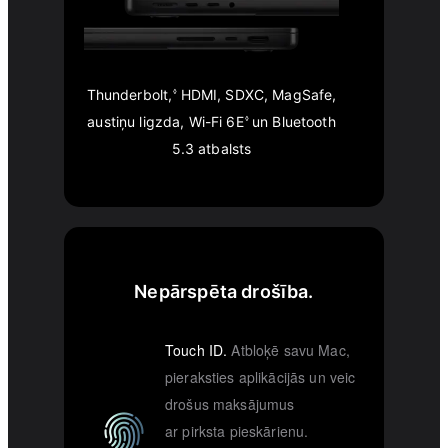
Thunderbolt,
HDMI, SDXC, MagSafe,
◊
austiņu ligzda, Wi-Fi 6E
un Bluetooth
◊
5.3 atbalsts
Nepārspēta drošība.
Touch ID.
Atbloķē savu Mac,
pieraksties aplikācijās un veic
drošus maksājumus
ar pirksta pieskārienu.