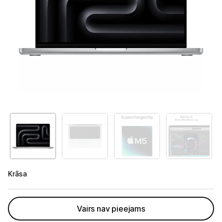
GAMING pasaule >
GPU
16GB
Portatīvie datori un piederumi
512GB
SSD
Portatīvie datori
-
Silver
Somas un apvalki
INT
Lādētāji un adapteri
Dokstacijas
Portatīvie dzesētāji
Audio
Krāsa
Stacionārie datori un piederumi
Spēļu konsoles un piederumi
Vairs nav pieejams
Datu nesēji