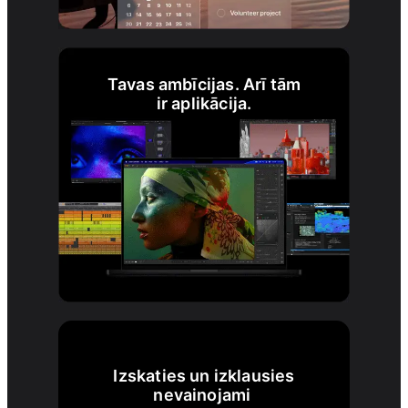
Tavas ambīcijas. Arī tām
ir aplikācija.
Izskaties un izklausies
nevainojami