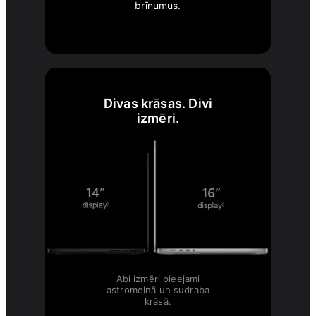
brīnumus.
Divas krāsas. Divi
izmēri.
Abi izmēri pieejami
astromelnā un sudraba
krāsā.