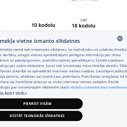
Līdz
Līdz
10 kodolu
18 kodolu
18 ko
CPU
CPU
CP
tīmekļa vietne izmanto sīkdatnes
īmekļa vietnē tiek izmantotas sīkdatnes, lai nodrošinātu un uzlabotu tīmekļa
LATVIAN
es darbību, sniegtu vietnes apmeklētājiem pielāgotu informāciju par mūsu
Līdz
Līdz
10 kodolu
20 kodolu
40 ko
ktiem un pakalpojumiem, analizētu vietnes apmeklējumu. Zemāk sniedzam
RUSSIAN
māciju par visām sīkdatnēm, kuras tiek izmantotas mūsu tīmekļa vietnēs. Sīk
GPU
GPU
GP
šķirties atkarībā no apmeklētās interneta vietnes sadaļas. Lietotājam jebkurā
ENGLISH
pēja piekrist, atteikties vai mainīt savu piekrišanu. Piekrišanas sniegšana, kā a
kšana vai mainīšana attiecas uz visām interneta vietnes sadaļām. Vairāk
mācijas par izmantotajām sīkdatnēm skatīt
sīkdatņu izmantošanas noteikumo
Līdz
Līdz
Līdz
IELĀGOT IZVĒLI
32GB
48GB
128 
vienotās atmiņas
PIEKRIST VISĀM
vienotās atmiņas
vienotās a
ATSTĀT TEHNISKĀS SĪKDATNES
Līdz
Līdz
Līdz