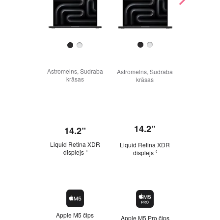
Astromelns, Sudraba
Astromelns, Sudraba
Astromelns,
krāsas
krāsas
krāsa
14.2”
16,
14.2”
Liquid Retina XDR
Liquid Retina XDR
Liquid Ret
displejs
displejs
disple
◊
◊
Apple M5 čips
Apple M5 Pro čips
Apple M5 M