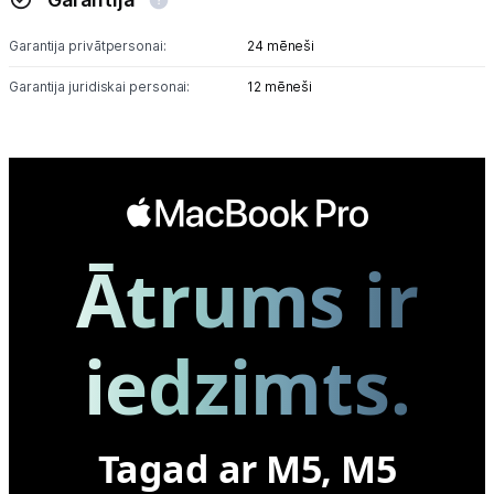
Garantija privātpersonai:
24 mēneši
Garantija juridiskai personai:
12 mēneši
Ātrums ir
iedzimts.
Tagad ar M5, M5