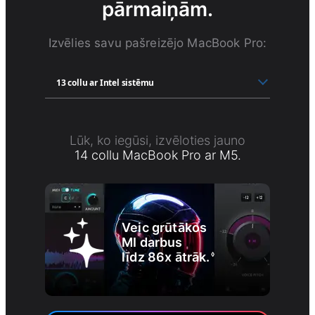
pārmaiņām.
Izvēlies savu pašreizējo MacBook Pro:
Lūk, ko iegūsi, izvēloties jauno
14 collu MacBook Pro ar M5.
Veic grūtākos
MI darbus
līdz 86x ātrāk.
◊