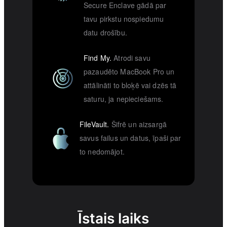
Secure Enclave gādā par
tavu pirkstu nospiedumu
datu drošību.
Find My.
Atrodi savu
pazaudēto MacBook Pro un
attālināti to bloķē vai dzēs tā
saturu, ja nepieciešams.
FileVault.
Šifrē un aizsargā
savus failus un datus, īpaši par
to nedomājot.
Īstais laiks