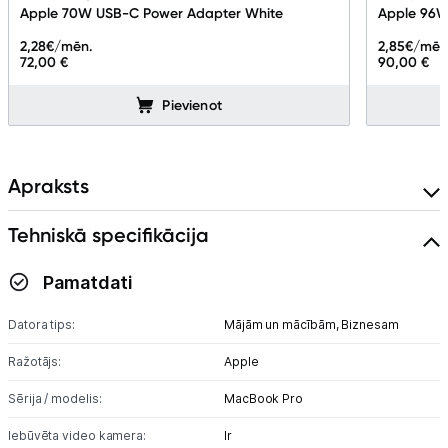
Ražotāju atjaunota tehnika
Apple 70W USB-C Power Adapter White
Apple 96W
2,28
€/mēn.
2,85
€/mēn
72,00 €
90,00 €
Vēlmju saraksts
Pievienot
Blogs
Apraksts
Piegāde un apmaksa
Tehniskā specifikācija
Tehnikas izvešana
Pamatdati
Uzņēmumiem
Datora tips:
Mājām un mācībām,
Biznesam
Ražotājs:
Apple
Tet pakalpojumi
Sērija / modelis:
MacBook Pro
Kontakti
Iebūvēta video kamera:
Ir