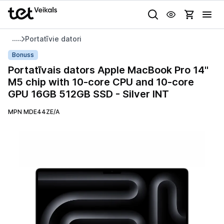
Uz kategorijam
Uz galveno saturu
Portatīvie datori
Pieslēgties
Portatīvais
Bonuss
dators
Portatīvais dators Apple MacBook Pro 14"
Pasūtījuma statuss
Apple
M5 chip with 10-core CPU and 10-core
MacBook
GPU 16GB 512GB SSD - Silver INT
Gaišā
Tumšā
Sistēmas
Pro
Akcijas
14"
MPN MDE44ZE/A
M5
Animācijas
Outlet
chip
Globāls iestatījums animāciju aktivizēšanai vai deaktivizēšanai visā
with
lapā.
Izvēlies kāroto ierīci izdevīgāk!
10-
core
TV un audio
CPU
and
Datortehnika
10-
core