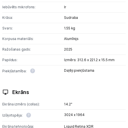
Iebūvēts mikrofons:
Ir
Informācija
Krāsa:
Sudraba
Svars:
1.55 kg
Korpusa materiāls:
Alumīnijs
Ražošanas gads:
2025
Papildus:
Izmērs: 312.6 x 221.2 x 15.5 mm
Daļēji piekļūstama
Piekļūstamība:
Ekrāns
Ekrāna izmērs (collas):
14.2"
3024 x 1964
Izšķirtspēja:
Ekrāna tehnoloģija:
Liquid Retina XDR