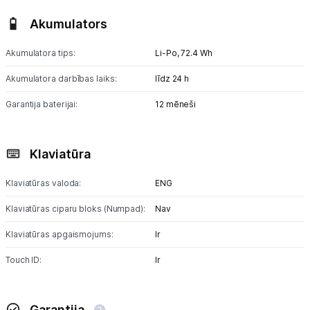
Akumulators
Akumulatora tips:
Li-Po,
72.4 Wh
Akumulatora darbības laiks:
līdz 24 h
Garantija baterijai:
12 mēneši
Klaviatūra
Klaviatūras valoda:
ENG
Klaviatūras ciparu bloks (Numpad):
Nav
Klaviatūras apgaismojums:
Ir
Touch ID:
Ir
Garantija