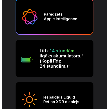
Paredzēts
Apple Intelligence.
Līdz
14 stundām
ilgāks akumulators.
◊
(Kopā līdz
24 stundām.)
◊
Iespaidīgs Liquid
Retina XDR displejs.