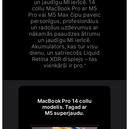
un jaudīgu MI ierīcē. 14
collu MacBook Pro ar M5
Pro vai M5 Max čipu paveic
personīgus, profesionālus
un radošus uzdevumus ar
nākamās paaudzes ātrumu
un jaudīgu MI ierīcē.
Akumulators, kas tur visu
dienu, un satriecošs Liquid
Retina XDR displejs – tas
vienkārši ir pro.
◊
MacBook Pro 14 collu
modelis. Tagad ar
M5 superjaudu.