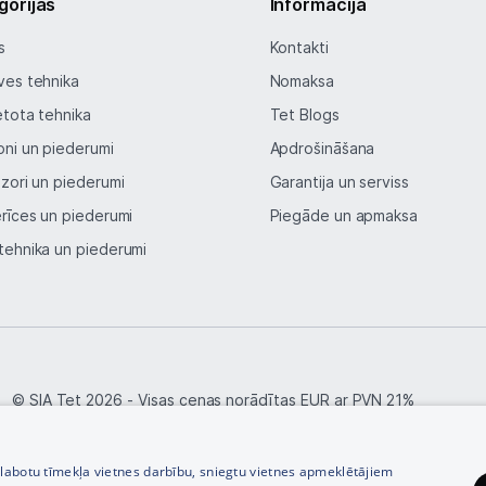
gorijas
Informācija
Telefoni, planšetdatori
s
Kontakti
Viedierīces
ves tehnika
Nomaksa
Sadzīves tehnika
etota tehnika
Tet Blogs
oni un piederumi
Apdrošināšana
Skaistumkopšana
izori un piederumi
Garantija un serviss
erīces un piederumi
Sports un atpūta
Piegāde un apmaksa
tehnika un piederumi
Ražotāju atjaunota tehnika
Vēlmju saraksts
© SIA Tet 2026 -
Visas cenas norādītas EUR ar PVN 21%
Blogs
zlabotu tīmekļa vietnes darbību, sniegtu vietnes apmeklētājiem
Piegāde un apmaksa