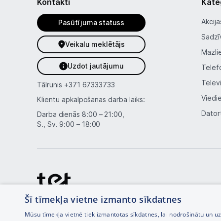
Kontakti
Kate
Akcija
Pasūtījuma statuss
Sadzī
Veikalu meklētājs
Mazli
Uzdot jautājumu
Telef
Telev
Tālrunis
+371 67333733
Viedi
Klientu apkalpošanas darba laiks:
Dator
Darba dienās 8:00 – 21:00,
S., Sv. 9:00 – 18:00
Šī tīmekļa vietne izmanto sīkdatnes
Mūsu tīmekļa vietnē tiek izmantotas sīkdatnes, lai nodrošinātu un u
Interneta veikala izstrāde —