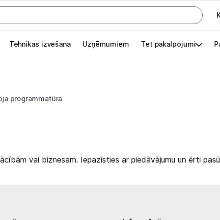
K
G
Tehnikas izvešana
Uzņēmumiem
Tet pakalpojumi
P
Pieslēgties
Pasūtījuma statuss
roja programmatūra
Akcijas
Outlet
apā.
Izvēlies kāroto ierīci izdevīgāk!
ācībām vai biznesam. Iepazīsties ar piedāvājumu un ērti pasū
TV un audio
Datortehnika