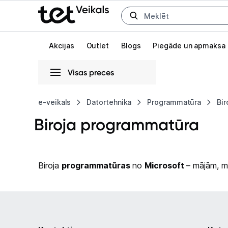
Uz kategorijam
Uz galveno saturu
Akcijas
Outlet
Blogs
Piegāde un apmaksa
Visas preces
Gaišā
Tumšā
Sistēmas
e-veikals
Datortehnika
Programmatūra
Bi
Biroja programmatūra
Animācijas
Globāls iestatījums animāciju aktivizēšanai vai deaktivizēšanai visā l
Biroja
programmatūras
no
Microsoft
– mājām, m