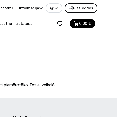
ontakti
Informācija
Pieslēgties
alvenes izvēlne
asūtījuma statuss
0,00
€
ti piemērotāko Tet e-veikalā.