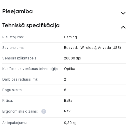
Pieejamība
Tehniskā specifikācija
Pielietojums:
Gaming
Savienojums:
Bezvadu (Wireless),
Ar vadu (USB)
Sensora izšķirtspēja:
26000 dpi
Kustības uztveršanas tehnoloģija:
Optika
Darbības rādiuss (m):
2
Pogu skaits:
6
Krāsa:
Balta
Nav
Ergonomisks dizains:
Ar iepakojumu:
0,30 kg