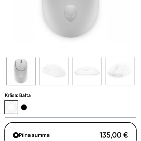
GAMING pasaule >
Portatīvie datori un piederumi
Audio
Stacionārie datori un piederumi
Stacionārie datori
Monitori
Peles
Krāsa
:
Balta
Klaviatūras
Web kameras
Gaming krēsli un galdi
135,00
€
Pilna summa
Paliktņi pelēm