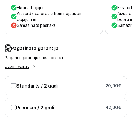
Uzņēmumiem
Ekrāna bojājumi
Ekrāna 
Aizsardzība pret citiem nejaušiem
Aizsard
Tet pakalpojumi
bojājumiem
bojāju
Samazināts pašrisks
Samazin
Kontakti
Pagarinātā garantija
Informācija
Pagarini garantiju savai precei
Uzzini vairāk
Standarts
/ 2 gadi
20,00
€
Premium
/ 2 gadi
42,00
€