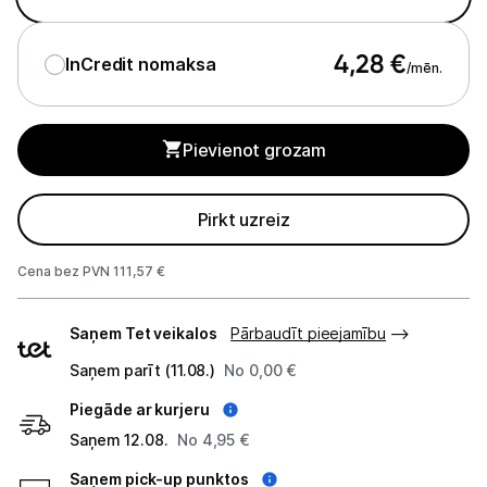
Monitoru stiprinājumi
4,28
€
InCredit nomaksa
/mēn.
Spēļu konsoles un piederumi
Datu nesēji
Pievienot grozam
Projektori un ekrāni
Pirkt uzreiz
Tīkla iekārtas
Cena bez PVN 111,57 €
Drukas iekārtas
Piegādes
Biroja piederumi
Saņem Tet veikalos
Pārbaudīt pieejamību
veidi
Saņem parīt (11.08.)
No 0,00 €
Telefoni, planšetdatori
Piegāde ar kurjeru
Viedierīces
Saņem 12.08.
No 4,95 €
Saņem pick-up punktos