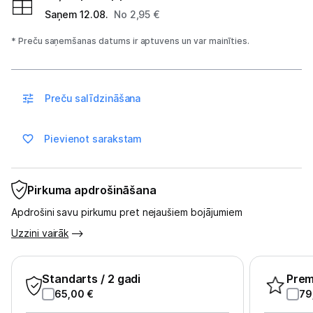
Sadzīves tehnika
Saņem 12.08.
No 2,95 €
Skaistumkopšana
* Preču saņemšanas datums ir aptuvens un var mainīties.
Sports un atpūta
Preču salīdzināšana
Ražotāju atjaunota tehnika
Pievienot sarakstam
Vēlmju saraksts
Pirkuma apdrošināšana
Blogs
Apdrošini savu pirkumu pret nejaušiem bojājumiem
Piegāde un apmaksa
Uzzini vairāk
Tehnikas izvešana
Standarts
/ 2 gadi
Pre
65,00
€
79