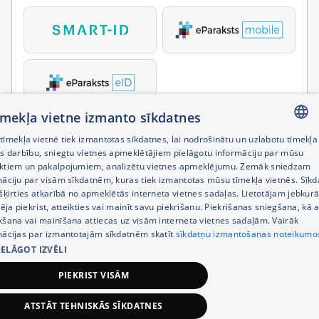
tīmekļa vietne izmanto sīkdatnes
īmekļa vietnē tiek izmantotas sīkdatnes, lai nodrošinātu un uzlabotu tīmekļa
LATVIAN
es darbību, sniegtu vietnes apmeklētājiem pielāgotu informāciju par mūsu
ktiem un pakalpojumiem, analizētu vietnes apmeklējumu. Zemāk sniedzam
RUSSIAN
māciju par visām sīkdatnēm, kuras tiek izmantotas mūsu tīmekļa vietnēs. Sīk
šķirties atkarībā no apmeklētās interneta vietnes sadaļas. Lietotājam jebkurā
ENGLISH
pēja piekrist, atteikties vai mainīt savu piekrišanu. Piekrišanas sniegšana, kā a
kšana vai mainīšana attiecas uz visām interneta vietnes sadaļām. Vairāk
mācijas par izmantotajām sīkdatnēm skatīt
sīkdatņu izmantošanas noteikumo
IELĀGOT IZVĒLI
PIEKRIST VISĀM
ATSTĀT TEHNISKĀS SĪKDATNES