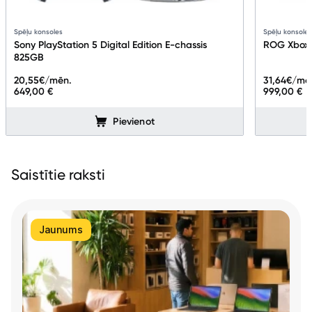
Spēļu konsoles
Spēļu konsole
Sony PlayStation 5 Digital Edition E-chassis
ROG Xbox A
825GB
20,55
€/mēn.
31,64
€/mē
649,00 €
999,00 €
Pievienot
Saistītie raksti
Jaunums