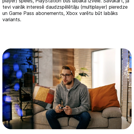
player) spēles, PlayStation būs labāka izvēle. Savukārt, ja
tevi vairāk interesē daudzspēlētāju (multiplayer) pieredze
un Game Pass abonements, Xbox varētu būt labāks
variants.