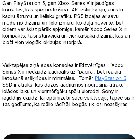
Gan PlayStation 5, gan Xbox Series X ir jaudīgas
konsoles, kas spēj nodrošināt 4K izšķirtspēju, augstu
Tehnikas izvešana
kadru ātrumu un lielisku grafiku. PS5 izceļas ar savu
moderno dizainu un lielo izmēru, ko daļa novērtē, bet
citiem var šķist pārāk apjomīgs, kamēr Xbox Series X ir
Uzņēmumiem
kompakts, taisnstūrveida un vienkāršāka dizaina, kas arī
bieži vien vieglāk iekļaujas interjerā.
Tet pakalpojumi
Veiktspējas ziņā abas konsoles ir līdzvērtīgas – Xbox
Kontakti
Series X ir nedaudz jaudīgāks uz ‘’papīra’’, bet reālajā
lietošanā atšķirības ir minimālas. Tomēr
PlayStation 5
SSD ir ātrāks, kas dažos gadījumos nodrošina ātrāku
Informācija
ielādes laiku un vienmērīgāku spēļu pieredzi. Sony ir
ieguldījis daudz, lai optimizētu savu veiktspēju, tāpēc šis ir
tas gadījums, ka reālie rādītāji beigās tik ļoti neatšķiras.