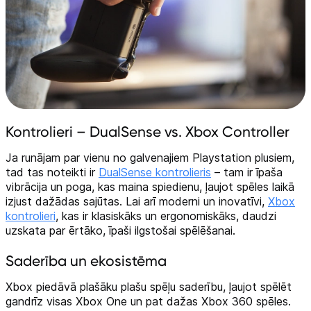
Kontrolieri – DualSense vs. Xbox Controller
Ja runājam par vienu no galvenajiem Playstation plusiem,
tad tas noteikti ir
DualSense kontrolieris
– tam ir īpaša
vibrācija un poga, kas maina spiedienu, ļaujot spēles laikā
izjust dažādas sajūtas. Lai arī moderni un inovatīvi,
Xbox
kontrolieri
, kas ir klasiskāks un ergonomiskāks, daudzi
uzskata par ērtāko, īpaši ilgstošai spēlēšanai.
Saderība un ekosistēma
Xbox piedāvā plašāku plašu spēļu saderību, ļaujot spēlēt
gandrīz visas Xbox One un pat dažas Xbox 360 spēles.