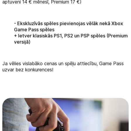
aptuveni 14 € mēnesī, Premium 17 €)
- Ekskluzīvās spēles pievienojas vēlāk nekā Xbox
Game Pass spēles
+ Ietver klasiskās PS1, PS2 un PSP spēles (Premium
versijā)
Ja vēlies vislabāko cenas un spēļu attiecību, Game Pass
uzvar bez konkurences!