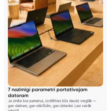
7 nozīmīgi parametri portatīvajam
datoram
Ja zināsi šos pamatus, izvēlēties būs daudz vieglāk —
gan darbam, gan mācībām, gan izklaidei. Lasi vairāk
rakstā!