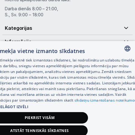
Darba dienās 8:00 – 21:00,
S., Sv. 9:00 – 18:00
Kategorijas
Informācija
tīmekļa vietne izmanto sīkdatnes
Noderīgas saites
īmekļa vietnē tiek izmantotas sīkdatnes, lai nodrošinātu un uzlabotu tīmekļa
LATVIAN
es darbību, sniegtu vietnes apmeklētājiem pielāgotu informāciju par mūsu
ktiem un pakalpojumiem, analizētu vietnes apmeklējumu. Zemāk sniedzam
RUSSIAN
māciju par visām sīkdatnēm, kuras tiek izmantotas mūsu tīmekļa vietnēs. Sīk
šķirties atkarībā no apmeklētās interneta vietnes sadaļas. Lietotājam jebkurā
ENGLISH
pēja piekrist, atteikties vai mainīt savu piekrišanu. Piekrišanas sniegšana, kā a
kšana vai mainīšana attiecas uz visām interneta vietnes sadaļām. Vairāk
mācijas par izmantotajām sīkdatnēm skatīt
sīkdatņu izmantošanas noteikumo
IELĀGOT IZVĒLI
© SIA Tet 2026 -
Visas cenas norādītas EUR ar PVN 21%
PIEKRIST VISĀM
Interneta veikala izstrāde —
ATSTĀT TEHNISKĀS SĪKDATNES