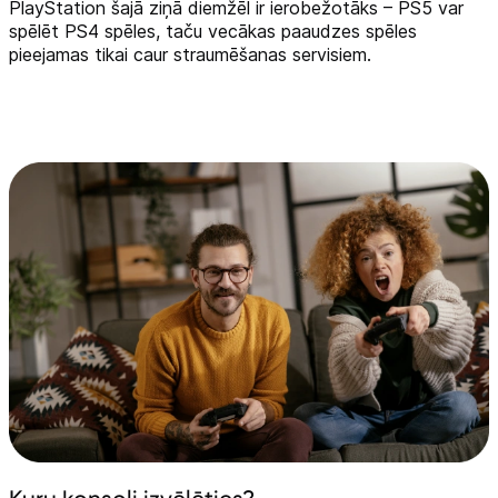
PlayStation šajā ziņā diemžēl ir ierobežotāks – PS5 var
spēlēt PS4 spēles, taču vecākas paaudzes spēles
pieejamas tikai caur straumēšanas servisiem.