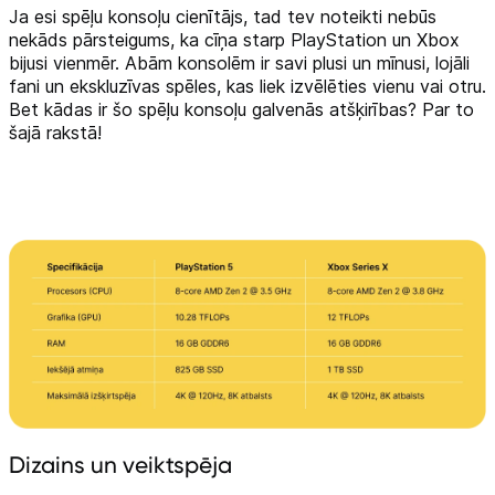
Telefoni, planšetdatori
Ja esi spēļu konsoļu cienītājs, tad tev noteikti nebūs
nekāds pārsteigums, ka cīņa starp PlayStation un Xbox
Viedierīces
bijusi vienmēr. Abām konsolēm ir savi plusi un mīnusi, lojāli
fani un ekskluzīvas spēles, kas liek izvēlēties vienu vai otru.
Bet kādas ir šo spēļu konsoļu galvenās atšķirības? Par to
Sadzīves tehnika
šajā rakstā!
Skaistumkopšana
Sports un atpūta
Ražotāju atjaunota tehnika
Vēlmju saraksts
Blogs
Dizains un veiktspēja
Piegāde un apmaksa