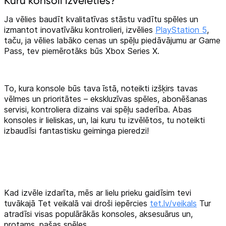
Kuru konsoli izvēlēties?
Ja vēlies baudīt kvalitatīvas stāstu vadītu spēles un
izmantot inovatīvāku kontrolieri, izvēlies
PlayStation 5
,
taču, ja vēlies labāko cenas un spēļu piedāvājumu ar Game
Pass, tev piemērotāks būs Xbox Series X.
To, kura konsole būs tava īstā, noteikti izšķirs tavas
vēlmes un prioritātes – ekskluzīvas spēles, abonēšanas
servisi, kontroliera dizains vai spēļu saderība. Abas
konsoles ir lieliskas, un, lai kuru tu izvēlētos, tu noteikti
izbaudīsi fantastisku geiminga pieredzi!
Kad izvēle izdarīta, mēs ar lielu prieku gaidīsim tevi
tuvākajā Tet veikalā vai droši iepērcies
tet.lv/veikals
Tur
atradīsi visas populārākās konsoles, aksesuārus un,
protams, pašas spēles.