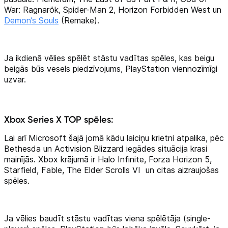
War: Ragnarök, Spider-Man 2, Horizon Forbidden West un
Demon’s Souls
(Remake).
Ja ikdienā vēlies spēlēt stāstu vadītas spēles, kas beigu
beigās būs vesels piedzīvojums, PlayStation viennozīmīgi
uzvar.
Xbox Series X TOP spēles:
Lai arī Microsoft šajā jomā kādu laiciņu krietni atpalika, pēc
Bethesda un Activision Blizzard iegādes situācija krasi
mainījās. Xbox krājumā ir Halo Infinite, Forza Horizon 5,
Starfield, Fable, The Elder Scrolls VI un citas aizraujošas
spēles.
Ja vēlies baudīt stāstu vadītas viena spēlētāja (single-