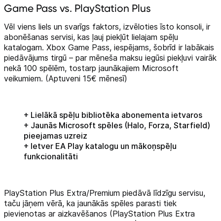
Game Pass vs. PlayStation Plus
Vēl viens liels un svarīgs faktors, izvēloties īsto konsoli, ir
abonēšanas servisi, kas ļauj piekļūt lielajam spēļu
katalogam. Xbox Game Pass, iespējams, šobrīd ir labākais
piedāvājums tirgū – par mēneša maksu iegūsi piekļuvi vairāk
nekā 100 spēlēm, tostarp jaunākajiem Microsoft
veikumiem. (Aptuveni 15€ mēnesī)
+ Lielākā spēļu bibliotēka abonementa ietvaros
+ Jaunās Microsoft spēles (Halo, Forza, Starfield)
pieejamas uzreiz
+ Ietver EA Play katalogu un mākoņspēļu
funkcionalitāti
PlayStation Plus Extra/Premium piedāvā līdzīgu servisu,
taču jāņem vērā, ka jaunākās spēles parasti tiek
pievienotas ar aizkavēšanos (PlayStation Plus Extra