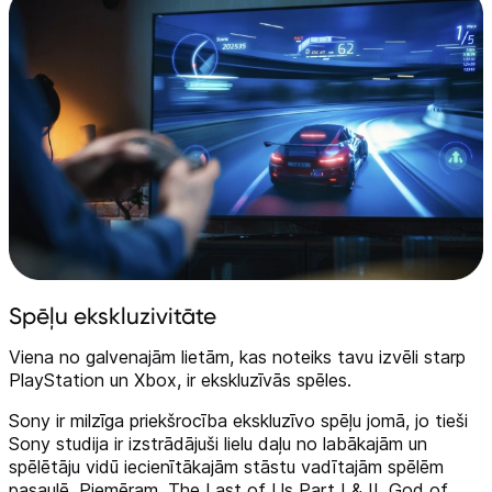
Spēļu ekskluzivitāte
Viena no galvenajām lietām, kas noteiks tavu izvēli starp
PlayStation un Xbox, ir ekskluzīvās spēles.
Sony ir milzīga priekšrocība ekskluzīvo spēļu jomā, jo tieši
Sony studija ir izstrādājuši lielu daļu no labākajām un
spēlētāju vidū iecienītākajām stāstu vadītajām spēlēm
pasaulē. Piemēram, The Last of Us Part I & II, God of