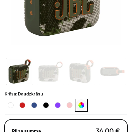
Tet Virszemes televīzija
TV iekārtas
Spēļu konsoles
Audio
Soundbars
Akustiskās sistēmas
Austiņas
Skaļruņi
Krāsa
:
Daudzkrāsu
Bezvadu skaļruņi
Pastiprinātāji
34,00
€
Vinila plašu atskaņotāji
Pilna summa