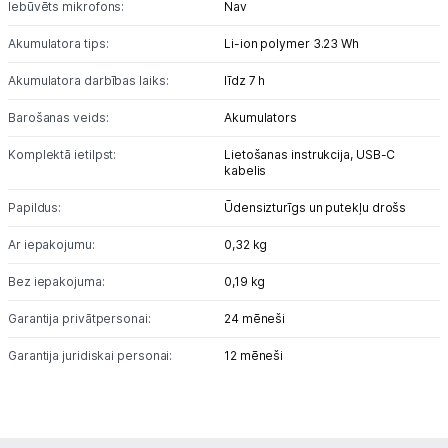
Iebūvēts mikrofons:
Nav
Blogs
Akumulatora tips:
Li-ion polymer 3.23 Wh
Akumulatora darbības laiks:
līdz 7 h
Piegāde un apmaksa
Barošanas veids:
Akumulators
Tehnikas izvešana
Komplektā ietilpst:
Lietošanas instrukcija,
USB-C
kabelis
Papildus:
Ūdensizturīgs un putekļu drošs
Uzņēmumiem
Ar iepakojumu:
0,32 kg
Tet pakalpojumi
Bez iepakojuma:
0,19 kg
Garantija privātpersonai:
24 mēneši
Kontakti
Garantija juridiskai personai:
12 mēneši
Informācija