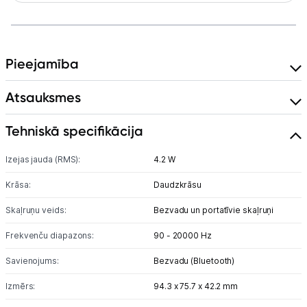
Austiņas
Bezvadu skaļruņi
Pieejamība
Stacionārie un bezvadu telefoni
Atsauksmes
Viedierīces
Tehniskā specifikācija
Sadzīves tehnika
Izejas jauda (RMS):
4.2 W
Skaistumkopšana
Krāsa:
Daudzkrāsu
Sports un atpūta
Skaļruņu veids:
Bezvadu un portatīvie skaļruņi
Frekvenču diapazons:
90 - 20000 Hz
Ražotāju atjaunota tehnika
Savienojums:
Bezvadu (Bluetooth)
Izmērs:
94.3 x 75.7 x 42.2 mm
Vēlmju saraksts