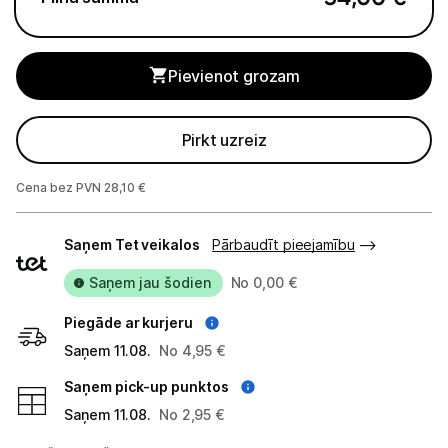
Studijas skaņas aprīkojums
Pievienot grozam
Datortehnika
GAMING pasaule >
Pirkt uzreiz
Portatīvie datori un piederumi
Cena bez PVN 28,10 €
Audio
Piegādes
Saņem Tet veikalos
Pārbaudīt pieejamību
veidi
Austiņas
Saņem jau šodien
No 0,00 €
Bezvadu skaļruņi
Piegāde ar kurjeru
Saņem 11.08.
Datoru skaļruņi
No 4,95 €
Saņem pick-up punktos
Mikrofoni
Saņem 11.08.
No 2,95 €
Stacionārie datori un piederumi