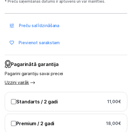
* Preču saņemšanas datums ir aptuvens un var mainīties.
Spēļu konsoles un piederumi
Datu nesēji
Preču salīdzināšana
Projektori un ekrāni
Pievienot sarakstam
Tīkla iekārtas
Drukas iekārtas
Pagarinātā garantija
Pagarini garantiju savai precei
Biroja piederumi
Uzzini vairāk
Telefoni, planšetdatori
Standarts
/ 2 gadi
11,00
€
Telefoni un aksesuāri
Planšetdatori un aksesuāri
Premium
/ 2 gadi
18,00
€
Piederumi