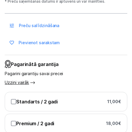
* Preču saņemšanas datums ir aptuvens un var mainīties.
Spēļu konsoles un piederumi
Datu nesēji
Preču salīdzināšana
Projektori un ekrāni
Pievienot sarakstam
Tīkla iekārtas
Drukas iekārtas
Pagarinātā garantija
Pagarini garantiju savai precei
Biroja piederumi
Uzzini vairāk
Telefoni, planšetdatori
Standarts
/ 2 gadi
11,00
€
Telefoni un aksesuāri
Planšetdatori un aksesuāri
Premium
/ 2 gadi
18,00
€
Piederumi