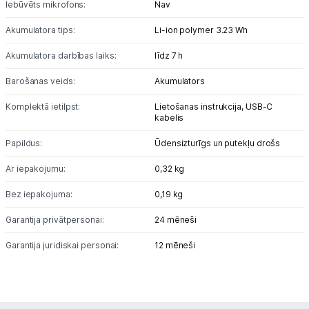
Iebūvēts mikrofons:
Nav
Blogs
Akumulatora tips:
Li-ion polymer 3.23 Wh
Akumulatora darbības laiks:
līdz 7 h
Piegāde un apmaksa
Barošanas veids:
Akumulators
Tehnikas izvešana
Komplektā ietilpst:
Lietošanas instrukcija,
USB-C
kabelis
Papildus:
Ūdensizturīgs un putekļu drošs
Uzņēmumiem
Ar iepakojumu:
0,32 kg
Tet pakalpojumi
Bez iepakojuma:
0,19 kg
Garantija privātpersonai:
24 mēneši
Kontakti
Garantija juridiskai personai:
12 mēneši
Informācija