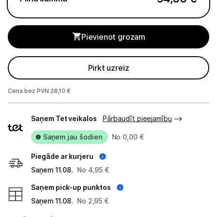
Studijas skaņas aprīkojums
Pievienot grozam
Datortehnika
GAMING pasaule >
Pirkt uzreiz
Portatīvie datori un piederumi
Cena bez PVN 28,10 €
Audio
Piegādes
Saņem Tet veikalos
Pārbaudīt pieejamību
veidi
Austiņas
Saņem jau šodien
No 0,00 €
Bezvadu skaļruņi
Piegāde ar kurjeru
Saņem 11.08.
Datoru skaļruņi
No 4,95 €
Saņem pick-up punktos
Mikrofoni
Saņem 11.08.
No 2,95 €
Stacionārie datori un piederumi