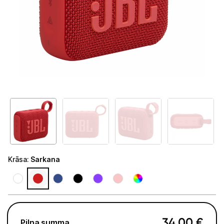
Tet Virszemes televīzija
TV iekārtas
Spēļu konsoles
Audio
Soundbars
Akustiskās sistēmas
Austiņas
Skaļruņi
Krāsa
:
Sarkana
Bezvadu skaļruņi
Pastiprinātāji
34,00
€
Vinila plašu atskaņotāji
Pilna summa