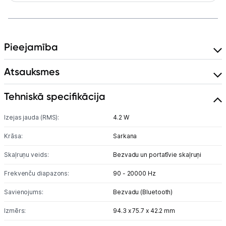
Austiņas
Bezvadu skaļruņi
Pieejamība
Stacionārie un bezvadu telefoni
Atsauksmes
Viedierīces
Tehniskā specifikācija
Sadzīves tehnika
Izejas jauda (RMS):
4.2 W
Skaistumkopšana
Krāsa:
Sarkana
Sports un atpūta
Skaļruņu veids:
Bezvadu un portatīvie skaļruņi
Frekvenču diapazons:
90 - 20000 Hz
Ražotāju atjaunota tehnika
Savienojums:
Bezvadu (Bluetooth)
Izmērs:
94.3 x 75.7 x 42.2 mm
Vēlmju saraksts