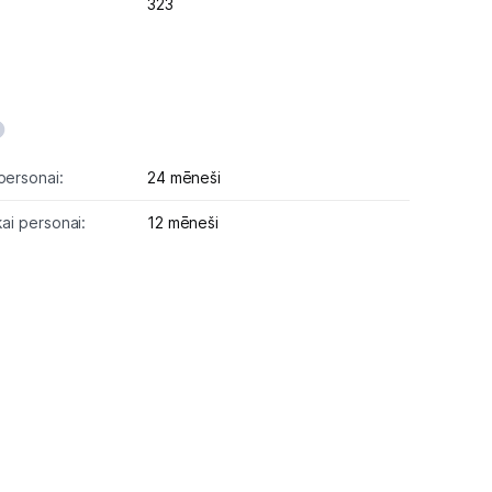
323
personai:
24 mēneši
kai personai:
12 mēneši