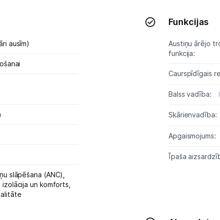
Austiņas
Funkcijas
Bezvadu skaļruņi
āri ausīm)
Austiņu ārējo t
funkcija:
Stacionārie un bezvadu telefoni
tošanai
Caurspīdīgais r
Viedierīces
Balss vadība:
Sadzīves tehnika
a
Skārienvadība:
Skaistumkopšana
Apgaismojums:
Sports un atpūta
Īpaša aizsardzī
Ražotāju atjaunota tehnika
šņu slāpēšana (ANC),
izolācija un komforts,
alitāte
Vēlmju saraksts