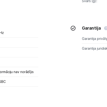
Svars (g):
Garantija
 Hz
Garantija privāt
Garantija juridis
ormāciju nav norādījis
SBC