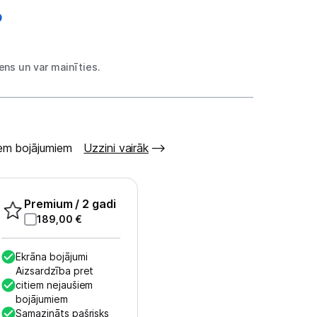
ns un var mainīties.
šiem bojājumiem
Uzzini vairāk
Premium
/ 2 gadi
189,00
€
Ekrāna bojājumi
Aizsardzība pret
citiem nejaušiem
bojājumiem
Samazināts pašrisks