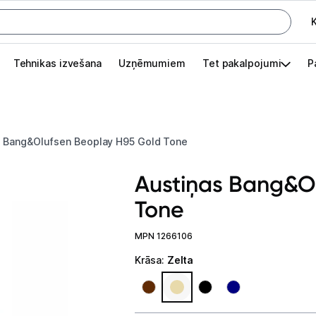
K
G
Tehnikas izvešana
Uzņēmumiem
Tet pakalpojumi
P
Pieslēgties
Pasūtījuma statuss
Bang&Olufsen Beoplay H95 Gold Tone
Akcijas
Austiņas Bang&O
Outlet
Tone
apā.
Izvēlies kāroto ierīci izdevīgāk!
MPN 1266106
TV un audio
Krāsa
:
Zelta
Televizori un piederumi