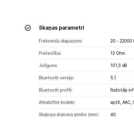
Skaņas parametri
Frekvenču diapazons:
20 - 22000
Pretestība:
12 Ohm
Jutīgums:
101,5 dB
Bluetooth versija:
5.1
Bluetooth profili:
Ražotājs inf
Atbalstītie kodeki:
aptX,
AAC,
Skaļruņa draivera izmērs (mm):
40