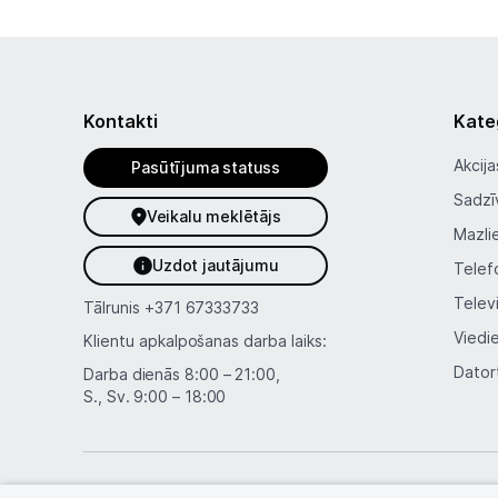
Kontakti
Kate
Akcija
Pasūtījuma statuss
Sadzī
Veikalu meklētājs
Mazli
Uzdot jautājumu
Telef
Telev
Tālrunis
+371 67333733
Viedi
Klientu apkalpošanas darba laiks:
Dator
Darba dienās 8:00 – 21:00,
S., Sv. 9:00 – 18:00