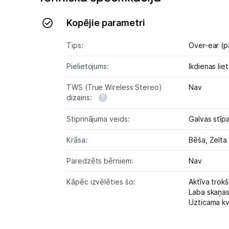
Kopējie parametri
Tips:
Over-ear (p
Pielietojums:
Ikdienas lie
TWS (True Wireless Stereo)
Nav
dizains:
Stiprinājuma veids:
Galvas stīp
Krāsa:
Bēša,
Zelta
Paredzēts bērniem:
Nav
Kāpēc izvēlēties šo:
Aktīva trok
Laba skaņas 
Uzticama kv