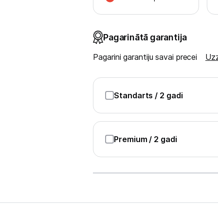
Spēļu konsoles un piederumi
Pagarinātā garantija
Datu nesēji
Pagarini garantiju savai precei
Uzz
Projektori un ekrāni
Tīkla iekārtas
Standarts
/ 2 gadi
Drukas iekārtas
Biroja piederumi
Premium
/ 2 gadi
Telefoni, planšetdatori
Telefoni un aksesuāri
Planšetdatori un aksesuāri
Piederumi