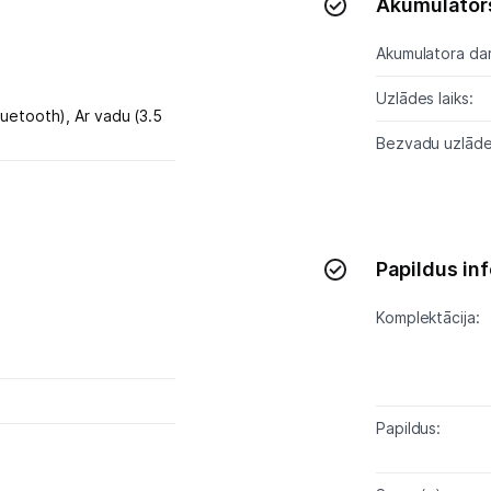
Akumulator
Blogs
Akumulatora dar
Uzlādes laiks:
Piegāde un apmaksa
luetooth),
Ar vadu (3.5
Bezvadu uzlād
Tehnikas izvešana
Uzņēmumiem
Papildus in
Tet pakalpojumi
Komplektācija:
Kontakti
Informācija
Papildus: