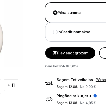
Tet Virszemes televīzija
TV iekārtas
Pilna summa
Spēļu konsoles
Audio
InCredit nomaksa
Soundbars
Akustiskās sistēmas
Pievienot grozam
Austiņas
Cena bez PVN 825,62 €
Skaļruņi
Piegādes
Saņem Tet veikalos
Pārba
Bezvadu skaļruņi
veidi
+ 11
Saņem 12.08.
No 0,00 €
Pastiprinātāji
Piegāde ar kurjeru
Saņem 13.08.
No 4,95 €
Vinila plašu atskaņotāji