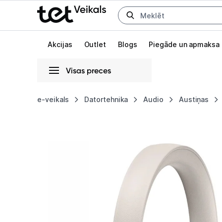
Uz kategorijam
Uz galveno saturu
Akcijas
Outlet
Blogs
Piegāde un apmaksa
Visas preces
Gaišā
Tumšā
Sistēmas
e-veikals
Datortehnika
Audio
Austiņas
Austiņas
Animācijas
Bang&Olufsen
Globāls iestatījums animāciju aktivizēšanai vai deaktivizēšanai visā l
Beoplay
H95
Gold
Tone