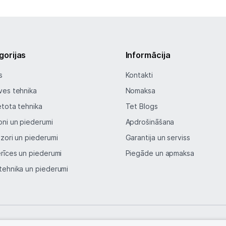
gorijas
Informācija
s
Kontakti
ves tehnika
Nomaksa
etota tehnika
Tet Blogs
oni un piederumi
Apdrošināšana
izori un piederumi
Garantija un serviss
erīces un piederumi
Piegāde un apmaksa
tehnika un piederumi