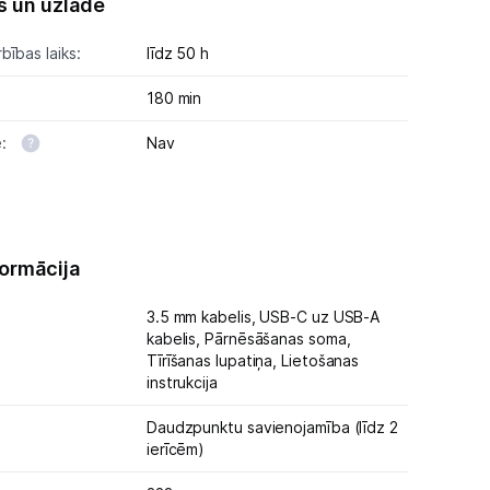
s un uzlāde
bības laiks:
līdz 50 h
180 min
e:
Nav
formācija
3.5 mm kabelis,
USB-C uz USB-A
kabelis,
Pārnēsāšanas soma,
Tīrīšanas lupatiņa,
Lietošanas
instrukcija
Daudzpunktu savienojamība (līdz 2
ierīcēm)