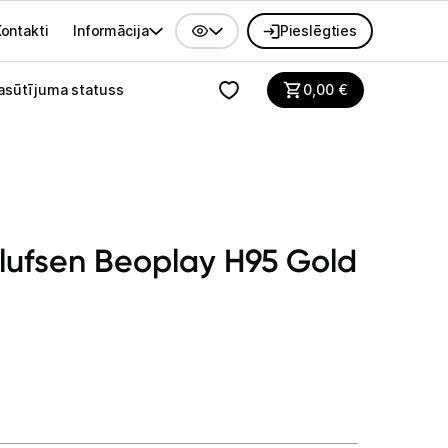
ontakti
Informācija
Pieslēgties
alvenes izvēlne
asūtījuma statuss
0,00
€
lufsen Beoplay H95 Gold