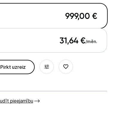
999,00
€
31,64
€
/mēn.
Pirkt uzreiz
udīt pieejamību