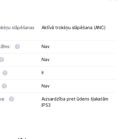
rokšņu slāpēšanas
Aktīvā trokšņu slāpēšana (ANC)
ežīms:
Nav
Nav
Ir
Nav
ba:
Aizsardzība pret ūdens šļakatām
IP53