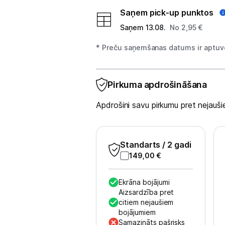
Saņem pick-up punktos
Studijas skaņas aprīkojums
Saņem 13.08.
No 2,95 €
Datortehnika
* Preču saņemšanas datums ir aptuve
GAMING pasaule >
Pirkuma apdrošināšana
Portatīvie datori un piederumi
Apdrošini savu pirkumu pret nejau
Audio
Austiņas
Standarts
/ 2 gadi
Bezvadu skaļruņi
149,00
€
Datoru skaļruņi
Ekrāna bojājumi
Aizsardzība pret
Mikrofoni
citiem nejaušiem
bojājumiem
Stacionārie datori un piederumi
Samazināts pašrisks