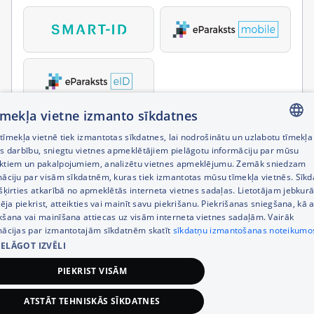
tīmekļa vietne izmanto sīkdatnes
īmekļa vietnē tiek izmantotas sīkdatnes, lai nodrošinātu un uzlabotu tīmekļa
LATVIAN
es darbību, sniegtu vietnes apmeklētājiem pielāgotu informāciju par mūsu
ktiem un pakalpojumiem, analizētu vietnes apmeklējumu. Zemāk sniedzam
RUSSIAN
māciju par visām sīkdatnēm, kuras tiek izmantotas mūsu tīmekļa vietnēs. Sīk
šķirties atkarībā no apmeklētās interneta vietnes sadaļas. Lietotājam jebkurā
ENGLISH
pēja piekrist, atteikties vai mainīt savu piekrišanu. Piekrišanas sniegšana, kā a
kšana vai mainīšana attiecas uz visām interneta vietnes sadaļām. Vairāk
mācijas par izmantotajām sīkdatnēm skatīt
sīkdatņu izmantošanas noteikumo
IELĀGOT IZVĒLI
PIEKRIST VISĀM
ATSTĀT TEHNISKĀS SĪKDATNES