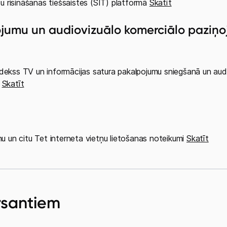
ojumu un audiovizuālo komerciālo paziņ
rsantiem