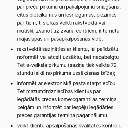
par preču pirkumu un pakalpojumu sniegšanu,
citus pieteikumus un iesniegumus, piezīmes
par tiem, t. sk. kas veikti rakstveidā vai
mutiski, zvanot uz zvanu centriem, interneta
mājaslapās un pašapkalpošanās vidē;
rakstveidā sazināties ar klientu, lai palīdzētu
noformēt vai atcelt uzsāktu, bet nepabeigtu
Tet e-veikala pirkumu (saziņa tiek veikta 72
stundu laikā no pirkuma uzsākšanas brīža);
informēt ar elektroniskā pasta starpniecību
Tet mazumtirdzniecības klientus par
iegādātās preces komercgarantijas termiņa
beigām un informēt par iespēju iegādāties
preces garantijas termiņa pagarinājumu;
veikt klientu apkalpošanas kvalitātes kontroli,