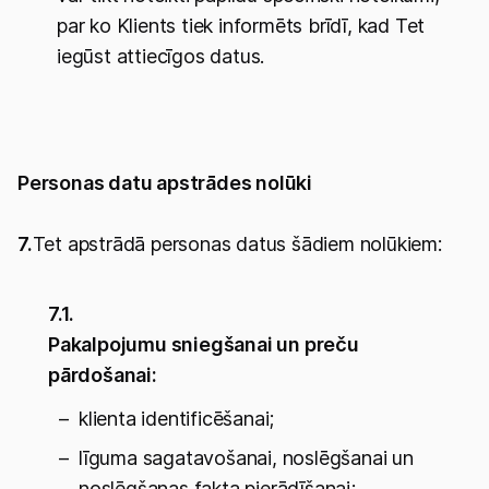
par ko Klients tiek informēts brīdī, kad Tet
iegūst attiecīgos datus.
Personas datu apstrādes nolūki
7.
Tet apstrādā personas datus šādiem nolūkiem:
7.1.
Pakalpojumu sniegšanai un preču
pārdošanai:
klienta identificēšanai;
līguma sagatavošanai, noslēgšanai un
noslēgšanas fakta pierādīšanai;