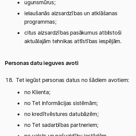
ugunsmūrus;
ielaušanās aizsardzības un atklāšanas
programmas;
citus aizsardzības pasākumus atbilstoši
aktuālajām tehnikas attīstības iespējām.
Personas datu ieguves avoti
Tet iegūst personas datus no šādiem avotiem:
no Klienta;
no Tet informācijas sistēmām;
no kredītvēstures datubāzēm;
no Tet sadarbības partneriem;
no valsts un pašvaldību iestādēm.