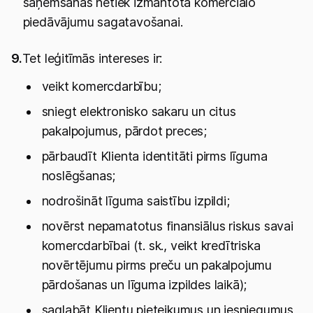
saņemšanas netiek izmantota komerciālo
piedāvājumu sagatavošanai.
9.
Tet leģitīmās intereses ir:
veikt komercdarbību;
sniegt elektronisko sakaru un citus
pakalpojumus, pārdot preces;
pārbaudīt Klienta identitāti pirms līguma
noslēgšanas;
nodrošināt līguma saistību izpildi;
novērst nepamatotus finansiālus riskus savai
komercdarbībai (t. sk., veikt kredītriska
novērtējumu pirms preču un pakalpojumu
pārdošanas un līguma izpildes laikā);
saglabāt Klientu pieteikumus un iesniegumus