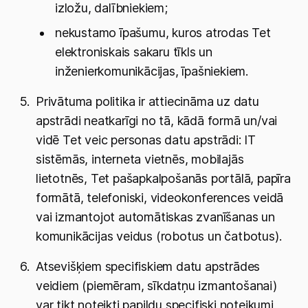
izložu, dalībniekiem;
nekustamo īpašumu, kuros atrodas Tet
elektroniskais sakaru tīkls un
inženierkomunikācijas, īpašniekiem.
Privātuma politika ir attiecināma uz datu
apstrādi neatkarīgi no tā, kādā formā un/vai
vidē Tet veic personas datu apstrādi: IT
sistēmās, interneta vietnēs, mobilajās
lietotnēs, Tet pašapkalpošanās portālā, papīra
formātā, telefoniski, videokonferences veidā
vai izmantojot automātiskas zvanīšanas un
komunikācijas veidus (robotus un čatbotus).
Atsevišķiem specifiskiem datu apstrādes
veidiem (piemēram, sīkdatņu izmantošanai)
var tikt noteikti papildu specifiski noteikumi,