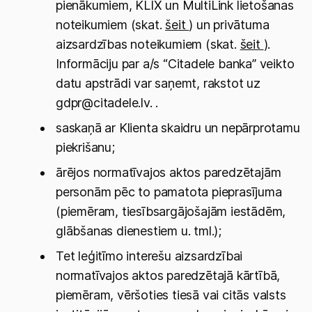
pienākumiem, KLIX un MultiLink lietošanas
noteikumiem (skat.
šeit
) un privātuma
aizsardzības noteikumiem (skat.
šeit
).
Informāciju par a/s “Citadele banka” veikto
datu apstrādi var saņemt, rakstot uz
gdpr@citadele.lv. .
saskaņā ar Klienta skaidru un nepārprotamu
piekrišanu;
ārējos normatīvajos aktos paredzētajām
personām pēc to pamatota pieprasījuma
(piemēram, tiesībsargājošajām iestādēm,
glābšanas dienestiem u. tml.);
Tet leģitīmo interešu aizsardzībai
normatīvajos aktos paredzētajā kārtībā,
piemēram, vēršoties tiesā vai citās valsts