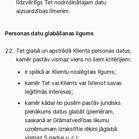
līdzvērtīgs Tet nodrošinātajam datu
aizsardzības līmenim.
Personas datu glabāšanas ilgums
Tet glabā un apstrādā Klienta personas datus,
kamēr pastāv vismaz viens no šiem kritērijiem:
ir spēkā ar Klientu noslēgtais līgums;
kamēr Tet vai Klients var īstenot savas
leģitīmās intereses;
kamēr kādai no pusēm pastāv juridisks
pienākums datus glabāt (piemēram,
saskaņā ar Grāmatvedības likumu
uzņēmumam izrakstītie rēķini jāglabā
vismaz 5 gadus u. c.);