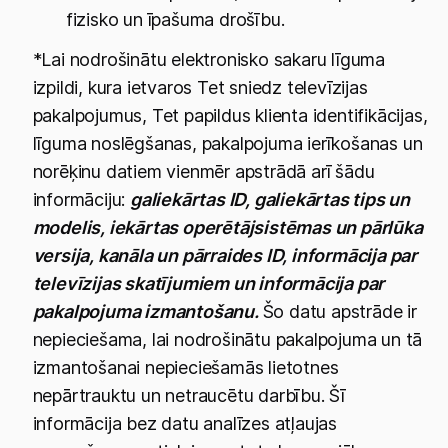
fizisko un īpašuma drošību.
*Lai nodrošinātu elektronisko sakaru līguma
izpildi, kura ietvaros Tet sniedz televīzijas
pakalpojumus, Tet papildus klienta identifikācijas,
līguma noslēgšanas, pakalpojuma ierīkošanas un
norēķinu datiem vienmēr apstrādā arī šādu
informāciju:
galiekārtas ID, galiekārtas tips un
modelis, iekārtas operētājsistēmas un pārlūka
versija, kanāla un pārraides ID, informācija par
televīzijas skatījumiem un informācija par
pakalpojuma izmantošanu.
Šo datu apstrāde ir
nepieciešama, lai nodrošinātu pakalpojuma un tā
izmantošanai nepieciešamās lietotnes
nepārtrauktu un netraucētu darbību. Šī
informācija bez datu analīzes atļaujas