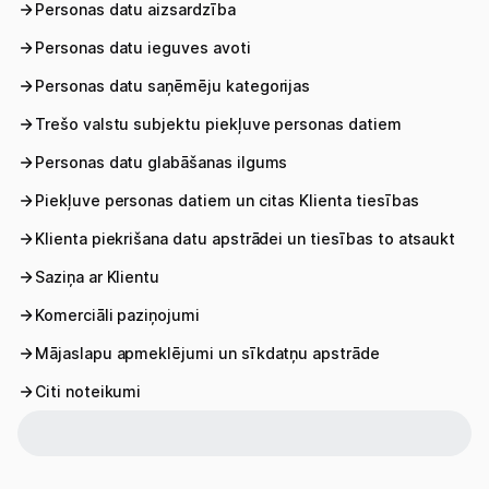
Personas datu aizsardzība
Personas datu ieguves avoti
Personas datu saņēmēju kategorijas
Trešo valstu subjektu piekļuve personas datiem
Personas datu glabāšanas ilgums
Mobilais internets 15,99 €
Piekļuve personas datiem un citas Klienta tiesības
Apskati piedāvājumu
Klienta piekrišana datu apstrādei un tiesības to atsaukt
Izmēģini 14 dienas bez līgumsoda!
Saziņa ar Klientu
Komerciāli paziņojumi
Mājaslapu apmeklējumi un sīkdatņu apstrāde
Citi noteikumi