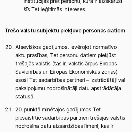
institūcijās pret personu, kura ir aizskārusi
šīs Tet leģitīmās intereses.
Trešo valstu subjektu piekļuve personas datiem
Atsevišķos gadījumos, ievērojot normatīvo
aktu prasības, Tet personu datiem piekļūst
trešajās valstīs (tas ir, valstīs ārpus Eiropas
Savienības un Eiropas Ekonomiskās zonas)
esoši Tet sadarbības partneri – izstrādātāji vai
pakalpojumu nodrošinātāji datu apstrādātāja
statusā.
20. punktā minētajos gadījumos Tet
piesaistītie sadarbības partneri trešajās valstīs
nodrošina datu aizsardzības līmeni, kas ir