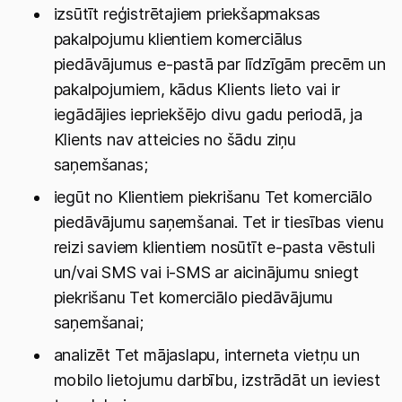
izsūtīt reģistrētajiem priekšapmaksas
pakalpojumu klientiem komerciālus
piedāvājumus e-pastā par līdzīgām precēm un
pakalpojumiem, kādus Klients lieto vai ir
iegādājies iepriekšējo divu gadu periodā, ja
Klients nav atteicies no šādu ziņu
saņemšanas;
iegūt no Klientiem piekrišanu Tet komerciālo
piedāvājumu saņemšanai. Tet ir tiesības vienu
reizi saviem klientiem nosūtīt e-pasta vēstuli
un/vai SMS vai i-SMS ar aicinājumu sniegt
piekrišanu Tet komerciālo piedāvājumu
saņemšanai;
analizēt Tet mājaslapu, interneta vietņu un
mobilo lietojumu darbību, izstrādāt un ieviest