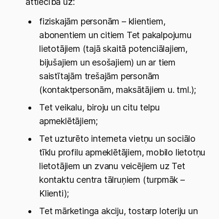
attiecībā uz:
fiziskajām personām – klientiem,
abonentiem un citiem Tet pakalpojumu
lietotājiem (tajā skaitā potenciālajiem,
bijušajiem un esošajiem) un ar tiem
saistītajām trešajām personām
(kontaktpersonām, maksātājiem u. tml.);
Tet veikalu, biroju un citu telpu
apmeklētājiem;
Tet uzturēto interneta vietņu un sociālo
tīklu profilu apmeklētājiem, mobilo lietotņu
lietotājiem un zvanu veicējiem uz Tet
kontaktu centra tālruņiem (turpmāk –
Klienti);
Tet mārketinga akciju, tostarp loteriju un