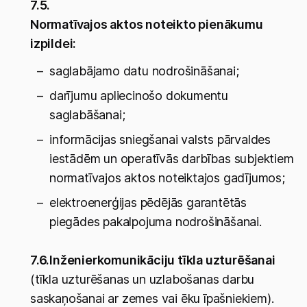
7.5.
Normatīvajos aktos noteikto pienākumu
izpildei:
saglabājamo datu nodrošināšanai;
darījumu apliecinošo dokumentu
saglabāšanai;
informācijas sniegšanai valsts pārvaldes
iestādēm un operatīvās darbības subjektiem
normatīvajos aktos noteiktajos gadījumos;
elektroenerģijas pēdējās garantētās
piegādes pakalpojuma nodrošināšanai.
7.6.
Inženierkomunikāciju tīkla uzturēšanai
(tīkla uzturēšanas un uzlabošanas darbu
saskaņošanai ar zemes vai ēku īpašniekiem).