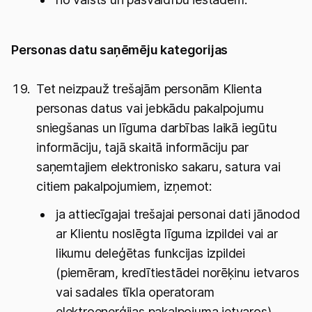
Personas datu saņēmēju kategorijas
Tet neizpauž trešajām personām Klienta
personas datus vai jebkādu pakalpojumu
sniegšanas un līguma darbības laikā iegūtu
informāciju, tajā skaitā informāciju par
saņemtajiem elektronisko sakaru, satura vai
citiem pakalpojumiem, izņemot:
ja attiecīgajai trešajai personai dati jānodod
ar Klientu noslēgta līguma izpildei vai ar
likumu deleģētas funkcijas izpildei
(piemēram, kredītiestādei norēķinu ietvaros
vai sadales tīkla operatoram
elektroenerģijas pakalpojuma ietvaros).