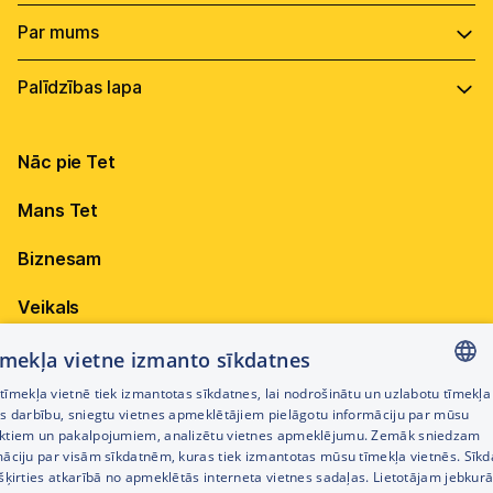
Tet TV Lite
Tarifu plāni
Wi-Fi signāla pastiprinātāji
Tet Drošības komplekts
Netflix
Pieejamība
Par uzņēmumu
HBO Max
Vadība
Virszemes Tet TV
Internets
Ilgtspēja
Virszemes Tet TV kodi
Nāc pie Tet
Televīzija
Karjera
TV programma
Elektrība
Mans Tet
Dokumenti
Pieejamība
Citi jautājumi
Attīstības projekti
Biznesam
Sazināties
Iepirkumi
Veikals
Privātuma politika
Sīkdatņu iestatījumi
Akcijas
tīmekļa vietne izmanto sīkdatnes
Privātuma politika darbinieku atlases procesā
īmekļa vietnē tiek izmantotas sīkdatnes, lai nodrošinātu un uzlabotu tīmekļa
Citi pakalpojumi
LATVIAN
es darbību, sniegtu vietnes apmeklētājiem pielāgotu informāciju par mūsu
Piekļūstamības paziņojums
ktiem un pakalpojumiem, analizētu vietnes apmeklējumu. Zemāk sniedzam
RUSSIAN
māciju par visām sīkdatnēm, kuras tiek izmantotas mūsu tīmekļa vietnēs. Sīk
Kontakti
šķirties atkarībā no apmeklētās interneta vietnes sadaļas. Lietotājam jebkurā
ENGLISH