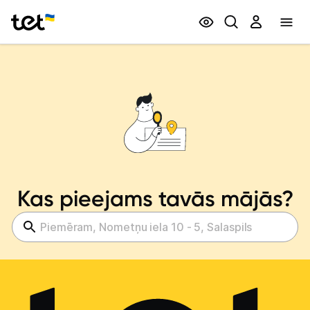
Privātpersonām
Biznesam