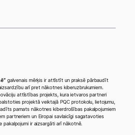
sē”
galvenais mērķis ir attīstīt un praksē pārbaudīt
aizsardzību arī pret nākotnes kiberuzbrukumiem.
āciju attīstības projekts, kura ietvaros partneri
balstoties projektā veiktajā PQC protokolu, lietojumu,
s radīts pamats nākotnes kiberdrošības pakalpojumiem
iem partneriem un Eiropai savlaicīgi sagatavoties
e pakalpojumi ir aizsargāti arī nākotnē.