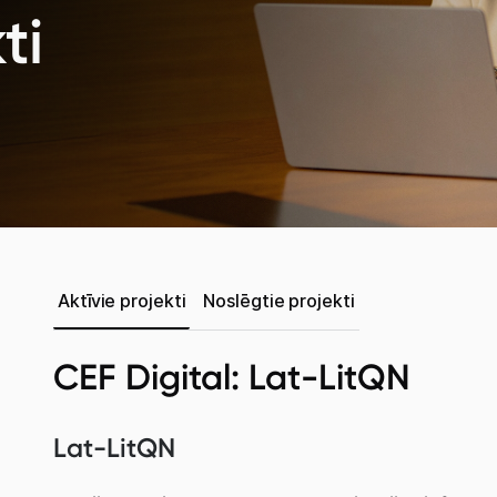
ti
Aktīvie projekti
Noslēgtie projekti
CEF Digital: Lat-LitQN
Lat-LitQN