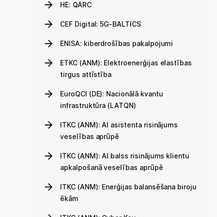
HE: QARC
CEF Digital: 5G-BALTICS
ENISA: kiberdrošības pakalpojumi
ETKC (ANM): Elektroenerģijas elastības
tirgus attīstība
EuroQCI (DE): Nacionālā kvantu
infrastruktūra (LATQN)
ITKC (ANM): AI asistenta risinājums
veselības aprūpē
ITKC (ANM): AI balss risinājums klientu
apkalpošanā veselības aprūpē
ITKC (ANM): Enerģijas balansēšana biroju
ēkām