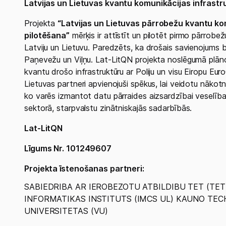
Latvijas un Lietuvas kvantu komunikācijas infrastru
Projekta
“Latvijas un Lietuvas pārrobežu kvantu kom
pilotēšana”
mērķis ir attīstīt un pilotēt pirmo pārrobe
Latviju un Lietuvu. Paredzēts, ka drošais savienojums 
Paņevežu un Viļņu. Lat-LitQN projekta noslēgumā plānot
kvantu drošo infrastruktūru ar Poliju un visu Eiropu Eu
Lietuvas partneri apvienojuši spēkus, lai veidotu nākotn
ko varēs izmantot datu pārraides aizsardzībai veselības
sektorā, starpvalstu zinātniskajās sadarbībās.
Lat-LitQN
Līgums Nr. 101249607
Projekta īstenošanas partneri:
SABIEDRIBA AR IEROBEZOTU ATBILDIBU TET (TE
INFORMATIKAS INSTITUTS (IMCS UL) KAUNO TEC
UNIVERSITETAS (VU)