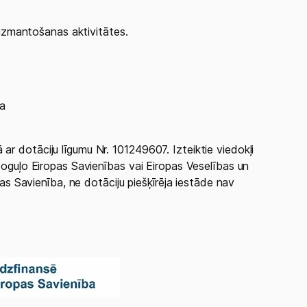
ja
ar dotāciju līgumu Nr. 101249607. Izteiktie viedokļi
spoguļo Eiropas Savienības vai Eiropas Veselības un
opas Savienība, ne dotāciju piešķīrēja iestāde nav