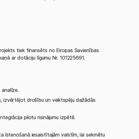
jekts tiek finansēts no Eiropas Savienības
kaņā ar dotāciju līgumu Nr. 101225691.