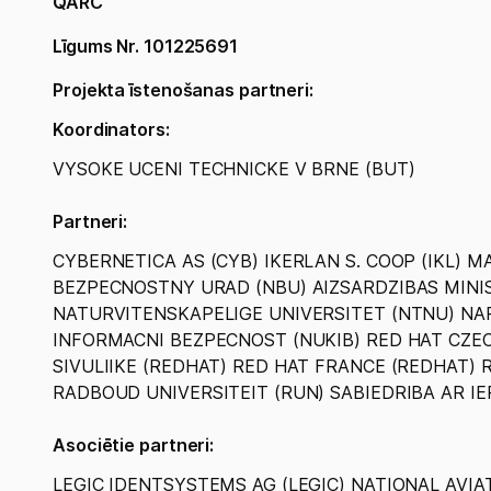
QARC
Līgums Nr. 101225691
Projekta īstenošanas partneri:
Koordinators:
VYSOKE UCENI TECHNICKE V BRNE (BUT)
Partneri:
CYBERNETICA AS (CYB) IKERLAN S. COOP (IKL) 
BEZPECNOSTNY URAD (NBU) AIZSARDZIBAS MINIS
NATURVITENSKAPELIGE UNIVERSITET (NTNU) NA
INFORMACNI BEZPECNOST (NUKIB) RED HAT CZEC
SIVULIIKE (REDHAT) RED HAT FRANCE (REDHAT) R
RADBOUD UNIVERSITEIT (RUN) SABIEDRIBA AR IE
Asociētie partneri:
LEGIC IDENTSYSTEMS AG (LEGIC) NATIONAL AVIA