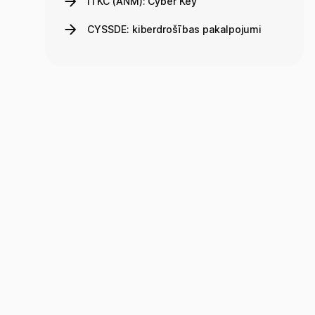
ITKC (ANM): Cyber Key
CYSSDE: kiberdrošības pakalpojumi