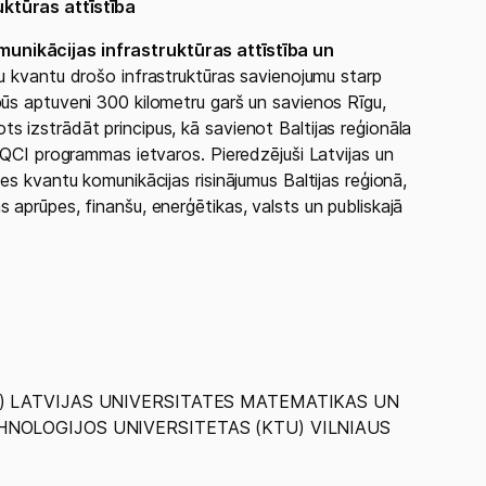
ktūras attīstība
unikācijas infrastruktūras attīstība un
žu kvantu drošo infrastruktūras savienojumu starp
būs aptuveni 300 kilometru garš un savienos Rīgu,
s izstrādāt principus, kā savienot Baltijas reģionāla
roQCI programmas ietvaros. Pieredzējuši Latvijas un
es kvantu komunikācijas risinājumus Baltijas reģionā,
 aprūpes, finanšu, enerģētikas, valsts un publiskajā
T) LATVIJAS UNIVERSITATES MATEMATIKAS UN
HNOLOGIJOS UNIVERSITETAS (KTU) VILNIAUS