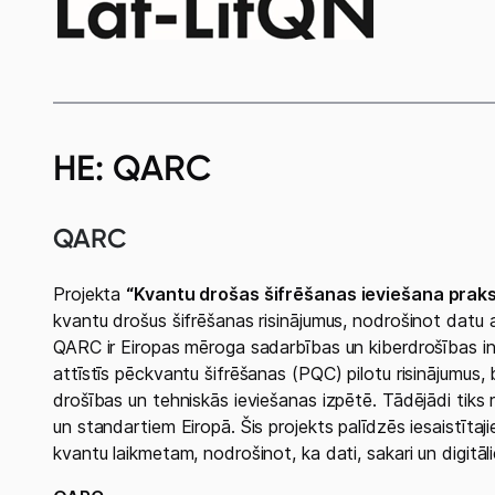
HE: QARC
QARC
Projekta
“Kvantu drošas šifrēšanas ieviešana prak
kvantu drošus šifrēšanas risinājumus, nodrošinot datu 
QARC ir Eiropas mēroga sadarbības un kiberdrošības inov
attīstīs pēckvantu šifrēšanas (PQC) pilotu risinājumus, 
drošības un tehniskās ieviešanas izpētē. Tādējādi tik
un standartiem Eiropā. Šis projekts palīdzēs iesaistītaj
kvantu laikmetam, nodrošinot, ka dati, sakari un digitāli