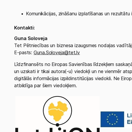
Kontakti:
Guna Soloveja
Tet Pētniecības un biznesa izaugsmes nodaļas vadītā
E-pasts:
Guna.Soloveja@tet.lv
Līdzfinansēts no Eiropas Savienības līdzekļiem saskaņā 
un uzskati ir tikai autora(-u) viedokļi un ne vienmēr at
digitālās informācijas izpildinstitūcijas viedokli. Ne Eir
atbildīga par šiem viedokļiem.