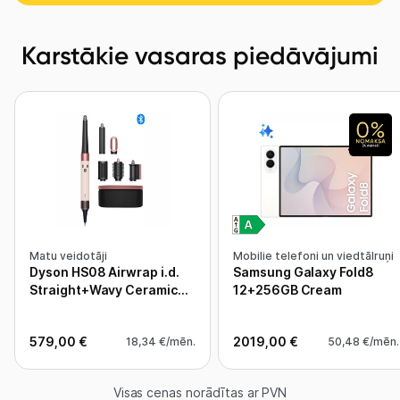
Karstākie vasaras piedāvājumi
Matu veidotāji
Mobilie telefoni un viedtālruņi
Dyson HS08 Airwrap i.d.
Samsung Galaxy Fold8
Straight+Wavy Ceramic
12+256GB Cream
pink/Rose gold 601848-
01
579,00 €
2019,00 €
18,34 €/mēn.
50,48 €/mēn.