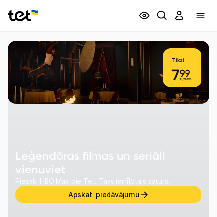
Privātpersonām
Biznesam
Leģendāras filmas un seriāli
vienuviet
Piesaki HBO Max pie Tet! Tavs iemīļotais saturs.
Apskati piedāvājumu