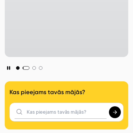
Mobilais internets 15,99 €
Apskati piedāvājumu
Izmēģini 14 dienas bez līgumsoda!
Kas pieejams tavās mājās?