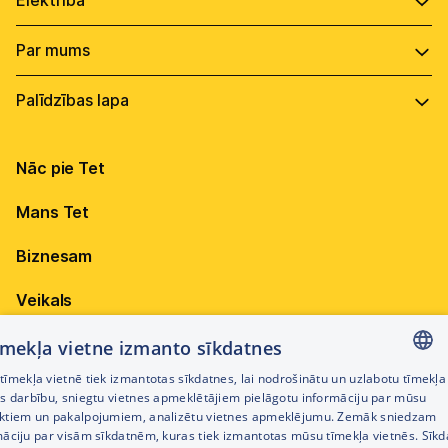
Tet+ un Mobilais internets
Tet Kiberrisku apdrošināšana
Tet TV Lite
Tarifu plāni
Wi-Fi signāla pastiprinātāji
Tet Drošības komplekts
Netflix
Pieejamība
Par uzņēmumu
HBO Max
Vadība
Virszemes Tet TV
Internets
Ilgtspēja
Virszemes Tet TV kodi
Nāc pie Tet
Televīzija
Karjera
TV programma
Elektrība
Mans Tet
Dokumenti
Pieejamība
Citi jautājumi
Attīstības projekti
Biznesam
Sazināties
Iepirkumi
Veikals
Privātuma politika
Sīkdatņu iestatījumi
Akcijas
tīmekļa vietne izmanto sīkdatnes
Privātuma politika darbinieku atlases procesā
īmekļa vietnē tiek izmantotas sīkdatnes, lai nodrošinātu un uzlabotu tīmekļa
Citi pakalpojumi
LATVIAN
es darbību, sniegtu vietnes apmeklētājiem pielāgotu informāciju par mūsu
Piekļūstamības paziņojums
ktiem un pakalpojumiem, analizētu vietnes apmeklējumu. Zemāk sniedzam
RUSSIAN
māciju par visām sīkdatnēm, kuras tiek izmantotas mūsu tīmekļa vietnēs. Sīk
Kontakti