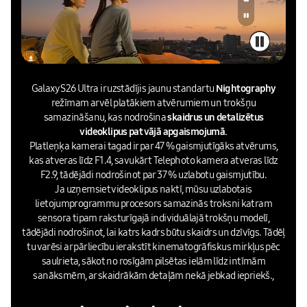
Galaxy S26 Ultra ir uzstādījis jaunu standartu
Nightography
režīmam ar vēl platākiem atvērumiem un trokšņu
samazināšanu, kas nodrošina
skaidrus un detalizētus
videoklipus pat vājā apgaismojumā.
Platleņķa kamerai tagad ir par 47 % gaismjutīgāks atvērums,
kas atveras līdz F1.4, savukārt Telephoto kamera atveras līdz
F2.9, tādējādi nodrošinot par 37 % uzlabotu gaismjutību.
Ja uzņemsiet videoklipus naktī, mūsu uzlabotais
lietojumprogrammu procesors samazinās troksni katram
sensora tipam raksturīgajā individuālajā trokšņu modelī,
tādējādi nodrošinot, lai katrs kadrs būtu skaidrs un dzīvīgs. Tādēļ
tu varēsi ar pārliecību ierakstīt kinematogrāfiskus mirkļus pēc
saulrieta, sākot no rosīgām pilsētas ielām līdz intīmām
sanāksmēm, ar skaidrākām detaļām nekā jebkad iepriekš.,