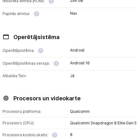
256 GB
Iebūvētā atmiņa (ROM):
Nav
Papildu atmiņa:
Operētājsistēma
Android
Operētājsistēma:
Android 16
Operētājsistēmas versija:
Atbalsta Tet+:
Jā
Procesors un videokarte
Procesoru platforma:
Qualcomm
Procesors (CPU):
Qualcomm Snapdragon 8 Elite Gen 5
8
Procesora kodolu skaits: