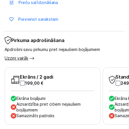
Preču salīdzināšana
Pievienot sarakstam
Pirkuma apdrošināšana
Apdrošini savu pirkumu pret nejaušiem bojājumiem
Uzzini vairāk
Ekrāns
/ 2 gadi
Stand
199,00
€
249
Ekrāna bojājumi
Ekrāna 
Aizsardzība pret citiem nejaušiem
Aizsard
bojājumiem
bojāju
Samazināts pašrisks
Samazin