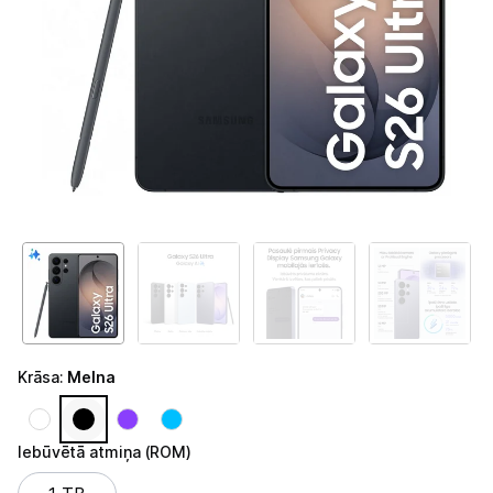
Telefoni, planšetdatori
Telefoni un aksesuāri
Mobilie telefoni un viedtālruņi
Telefona vāciņi un maciņi
Aizsargstikli
Atmiņas kartes
Akumulatori (Power bank)
Auto telefona turētāji
Krāsa
:
Melna
Lādētāji, kabeļi un adapteri
Brīvroku austiņas
Iebūvētā atmiņa (ROM)
Iebūvētā atmiņa (ROM)