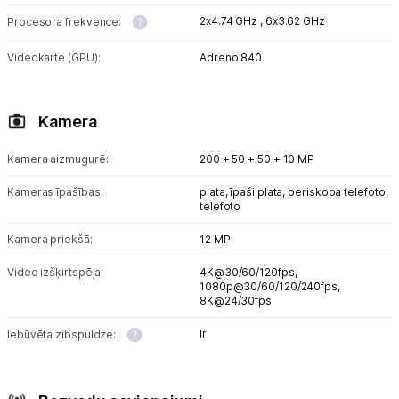
2x4.74 GHz ,
6x3.62 GHz
Procesora frekvence:
Videokarte (GPU):
Adreno 840
Kamera
Kamera aizmugurē:
200 + 50 + 50 + 10 MP
Kameras īpašības:
plata, īpaši plata, periskopa telefoto,
telefoto
Kamera priekšā:
12 MP
Video izšķirtspēja:
4K@30/60/120fps,
1080p@30/60/120/240fps,
8K@24/30fps
Ir
Iebūvēta zibspuldze: