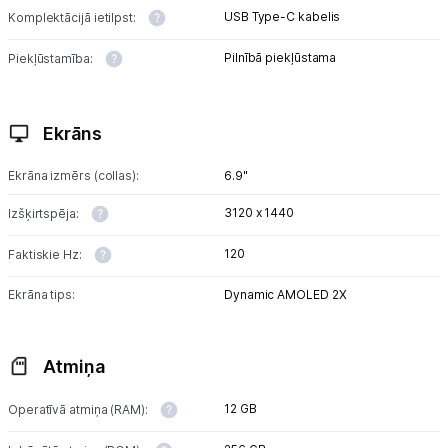
USB Type-C kabelis
Komplektācijā ietilpst:
Pilnībā piekļūstama
Piekļūstamība:
Ekrāns
Ekrāna izmērs (collas):
6.9"
3120 x 1440
Izšķirtspēja:
120
Faktiskie Hz:
Ekrāna tips:
Dynamic AMOLED 2X
Atmiņa
12 GB
Operatīvā atmiņa (RAM):