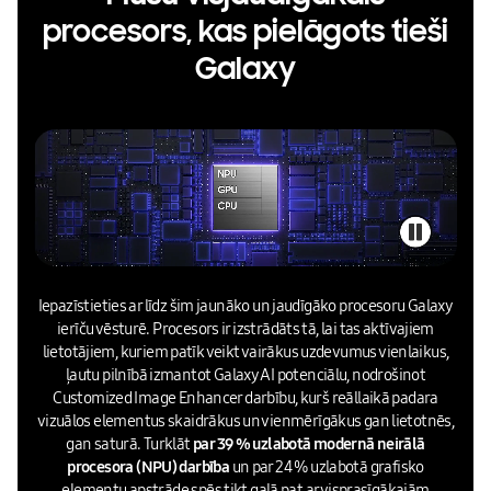
procesors, kas pielāgots tieši
Galaxy
Iepazīstieties ar līdz šim jaunāko un jaudīgāko procesoru Galaxy
ierīču vēsturē. Procesors ir izstrādāts tā, lai tas aktīvajiem
lietotājiem, kuriem patīk veikt vairākus uzdevumus vienlaikus,
ļautu pilnībā izmantot Galaxy AI potenciālu, nodrošinot
Customized Image Enhancer darbību, kurš reāllaikā padara
vizuālos elementus skaidrākus un vienmērīgākus gan lietotnēs,
gan saturā. Turklāt
par 39 % uzlabotā modernā neirālā
procesora (NPU) darbība
un par 24 % uzlabotā grafisko
elementu apstrāde spēs tikt galā pat ar visprasīgākajām