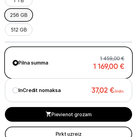
1 TB
Planšetdatori un aksesuāri
Piederumi
256 GB
Stacionārie un bezvadu telefoni
512 GB
Viedierīces
Sadzīves tehnika
1 459,00 €
Pilna summa
1 169,00
€
Skaistumkopšana
Sports un atpūta
37,02
€
InCredit nomaksa
/mēn.
Ražotāju atjaunota tehnika
Pievienot grozam
Vēlmju saraksts
Pirkt uzreiz