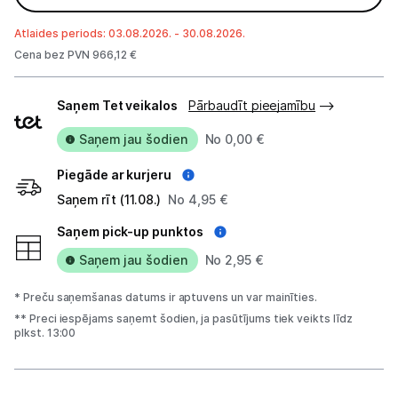
Blogs
Atlaides periods: 03.08.2026. - 30.08.2026.
Cena bez PVN 966,12 €
Piegāde un apmaksa
Piegādes
Saņem Tet veikalos
Pārbaudīt pieejamību
veidi
Tehnikas izvešana
Saņem jau šodien
No 0,00 €
Uzņēmumiem
Piegāde ar kurjeru
Saņem rīt (11.08.)
No 4,95 €
Tet pakalpojumi
Saņem pick-up punktos
Saņem jau šodien
No 2,95 €
Kontakti
* Preču saņemšanas datums ir aptuvens un var mainīties.
Informācija
** Preci iespējams saņemt šodien, ja pasūtījums tiek veikts līdz
plkst. 13:00