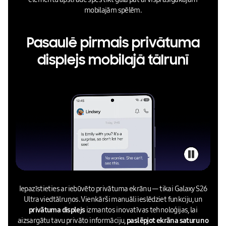
mobilajām spēlēm.
Pasaulē pirmais privātuma
displejs mobilajā tālrunī
Iepazīstieties ar iebūvēto privātuma ekrānu — tikai Galaxy S26
Ultra viedtālruņos. Vienkārši manuāli ieslēdziet funkciju, un
privātuma displejs
izmantos inovatīvas tehnoloģijas, lai
aizsargātu tavu privāto informāciju,
paslēpjot ekrāna saturu no