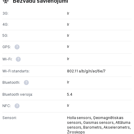
Bezvadu savienojumi
3G:
Ir
4G:
Ir
5G:
Ir
Ir
GPS:
Ir
Wi-Fi:
Wi-Fi standarts:
802.11 a/b/g/n/ac/6e/7
Ir
Bluetooth:
Bluetooth versija:
5.4
Ir
NFC:
Sensori:
Holla sensors,
Ģeomagnētiskais
sensors,
Gaismas sensors,
Attāluma
sensors,
Barometrs,
Akselerometrs,
Žiroskops