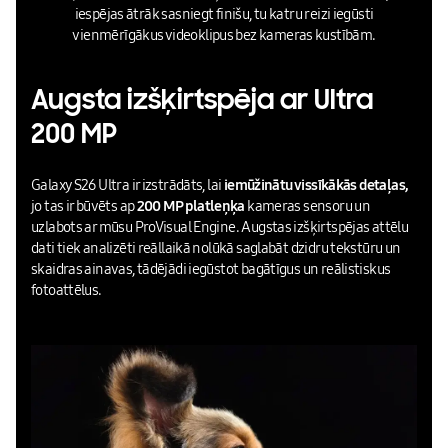
iespējas ātrāk sasniegt finišu, tu katru reizi iegūsti
vienmērīgākus videoklipus bez kameras kustībām.
Augsta izšķirtspēja ar Ultra
200 MP
Galaxy S26 Ultra ir izstrādāts, lai
iemūžinātu vissīkākās detaļas,
jo tas ir būvēts ap
200 MP platleņķa
kameras sensoru un
uzlabots ar mūsu ProVisual Engine. Augstas izšķirtspējas attēlu
dati tiek analizēti reāllaikā nolūkā saglabāt dzidru tekstūru un
skaidras ainavas, tādējādi iegūstot bagātīgus un reālistiskus
fotoattēlus.