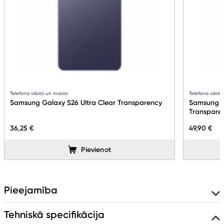
Telefona vāciņi un maciņi
Telefona vāciņi
Samsung Galaxy S26 Ultra Clear Transparency
Samsung G
Transpare
36,25 €
49,90 €
Pievienot
Pieejamība
Tehniskā specifikācija