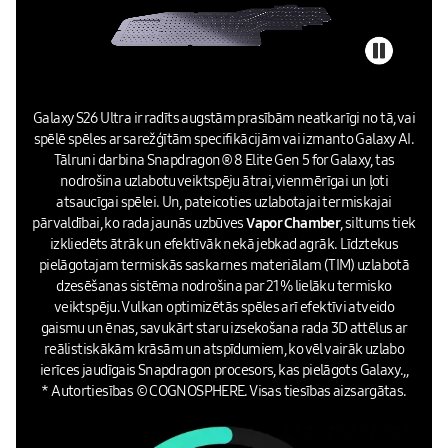
Galaxy S26 Ultra ir radīts augstām prasībām neatkarīgi no tā, vai
spēlē spēles ar sarežģītām specifikācijām vai izmanto Galaxy AI.
Tālruni darbina Snapdragon® 8 Elite Gen 5 for Galaxy, tas
nodrošina uzlabotu veiktspēju ātrai, vienmērīgai un ļoti
atsaucīgai spēlei. Un, pateicoties uzlabotajai termiskajai
pārvaldībai, ko rada jaunās uzbūves
Vapor Chamber
, siltums tiek
izkliedēts ātrāk un efektīvāk nekā jebkad agrāk. Līdztekus
pielāgotajam termiskās saskarnes materiālam (TIM) uzlabotā
dzesēšanas sistēma nodrošina par 21% lielāku termisko
veiktspēju. Vulkan optimizētās spēles arī efektīvi atveido
gaismu un ēnas, savukārt staru izsekošana rada 3D attēlus ar
reālistiskākām krāsām un atspīdumiem, ko vēl vairāk uzlabo
ierīces jaudīgais Snapdragon procesors, kas pielāgots Galaxy.,,
* Autortiesības © COGNOSPHERE. Visas tiesības aizsargātas.