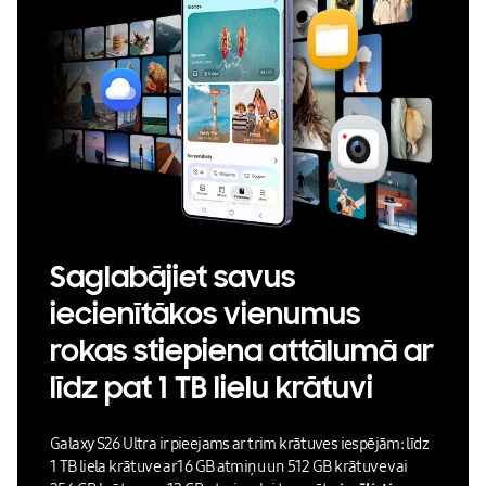
Saglabājiet savus
iecienītākos vienumus
rokas stiepiena attālumā ar
līdz pat 1 TB lielu krātuvi
Galaxy S26 Ultra ir pieejams ar trim krātuves iespējām: līdz
1 TB liela krātuve ar 16 GB atmiņu un 512 GB krātuve vai