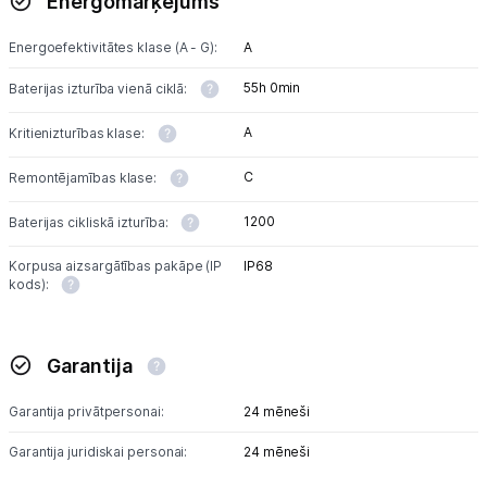
Energomarķējums
Energoefektivitātes klase (A - G):
A
55h 0min
Baterijas izturība vienā ciklā:
A
Kritienizturības klase:
C
Remontējamības klase:
1200
Baterijas cikliskā izturība:
Korpusa aizsargātības pakāpe (IP
IP68
kods):
Garantija
Garantija privātpersonai:
24 mēneši
Garantija juridiskai personai:
24 mēneši