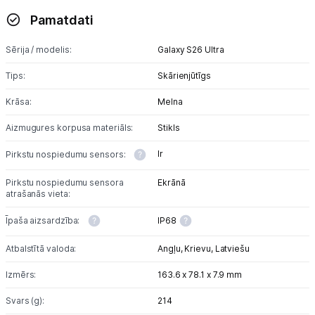
Pamatdati
Sērija / modelis:
Galaxy S26 Ultra
Tips:
Skārienjūtīgs
Krāsa:
Melna
Aizmugures korpusa materiāls:
Stikls
Ir
Pirkstu nospiedumu sensors:
Pirkstu nospiedumu sensora
Ekrānā
atrašanās vieta:
Īpaša aizsardzība:
IP68
Atbalstītā valoda:
Angļu,
Krievu,
Latviešu
Izmērs:
163.6 x 78.1 x 7.9 mm
Svars (g):
214