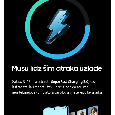
Mūsu līdz šim ātrākā uzlāde
Galaxy S26 Ultra atbalsta
Super Fast Charging 3.0
, kas
izstrādāta, lai uzlādētu tavu ierīci zibenīgā ātrumā,
neietekmējot akumulatora darbību un netērējot tavu laiku.