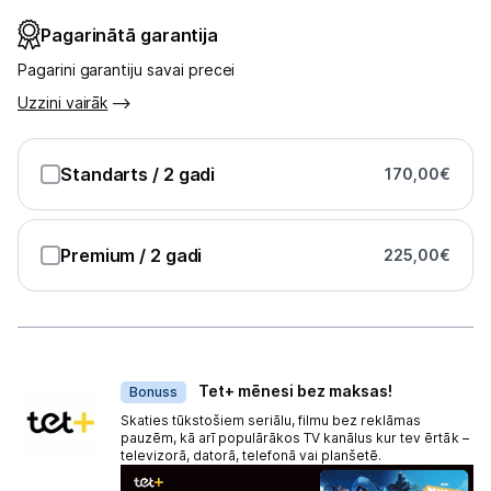
Pagarinātā garantija
Pagarini garantiju savai precei
Uzzini vairāk
Standarts
/ 2 gadi
170,00
€
Premium
/ 2 gadi
225,00
€
Dāvanas
Tet+ mēnesi bez maksas!
Bonuss
Skaties tūkstošiem seriālu, filmu bez reklāmas
pauzēm, kā arī populārākos TV kanālus kur tev ērtāk –
televizorā, datorā, telefonā vai planšetē.