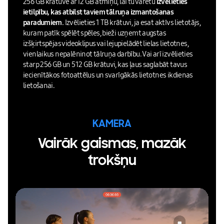
256 GB krātuve ar 12 GB atmiņu, lai tu varētu
izvēlieties
ietilpību, kas atbilst taviem tālruņa izmantošanas
paradumiem.
Izvēlieties 1 TB krātuvi, ja esat aktīvs lietotājs,
kuram patīk spēlēt spēles, bieži uzņemt augstas
izšķirtspējas videoklipus vai lejupielādēt lielas lietotnes,
vienlaikus nepalēninot tālruņa darbību. Vai arī izvēlieties
starp 256 GB un 512 GB krātuvi, kas ļaus saglabāt tavus
iecienītākos fotoattēlus un svarīgākās lietotnes ikdienas
lietošanai.
KAMERA
Vairāk gaismas, mazāk
trokšņu