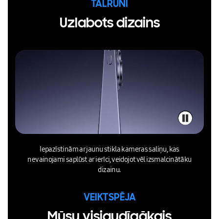
TĀLRUNI
Uzlabots dizains
Iepazīstinām ar jaunu stikla kameras saliņu, kas
nevainojami saplūst ar ierīci, veidojot vēl izsmalcinātāku
dizainu.
VEIKTSPĒJA
Mūsu visjaudīgākais