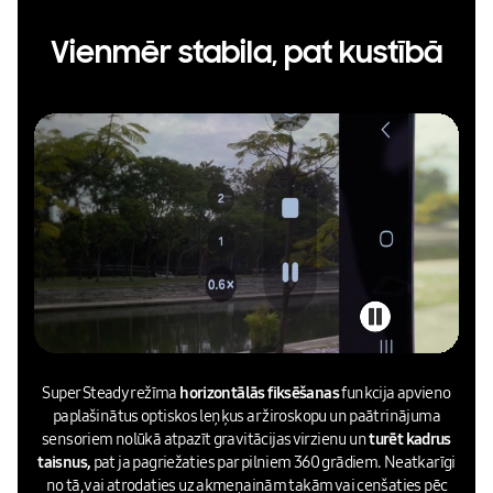
Vienmēr stabila, pat kustībā
Super Steady režīma
horizontālās fiksēšanas
funkcija apvieno
paplašinātus optiskos leņķus ar žiroskopu un paātrinājuma
sensoriem nolūkā atpazīt gravitācijas virzienu un
turēt kadrus
taisnus,
pat ja pagriežaties par pilniem 360 grādiem. Neatkarīgi
no tā, vai atrodaties uz akmeņainām takām vai cenšaties pēc