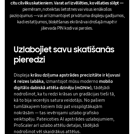
citu cilvēku skatieniem. Varat arī izvēlēties, ko vēlaties slēpt —
piemēram, noteiktas lietotnes vai visus ienākošos
paziņojumus — vai arī izmantojiet privātuma displeju gadījumos,
kad iestatījumos, bloķēšanas ekrānā vai drošajā mapē ir
jāievada PIN kodi vai paroles.
Uzlabojiet savu skatīšanās
pieredzi
Displeja
krāsu dziļuma apstrādes precizitāte ir kļuvusi
4 reizes labāka,
izmantojot mūsu moderno
mobilo
digitālo dabiskā attēla dzinēju (mDNIe),
tādējādi
nodrošinot, ka tu redzi krāsas un gradācijas tieši tā,
kā to bija iecerējis satura veidotājs. No pašiem
tumšākajiem toņiem līdz pat visspilgtākajām
nokrāsām — tas ievērojami uzlabo grafisko
veiktspēju. Pateicoties AI apstrādes uzlabojumiem,
ProScaler arī uzlabo attēlu detaļas, tādējādi
nodrošinot vēl skaidrākus attēlus.