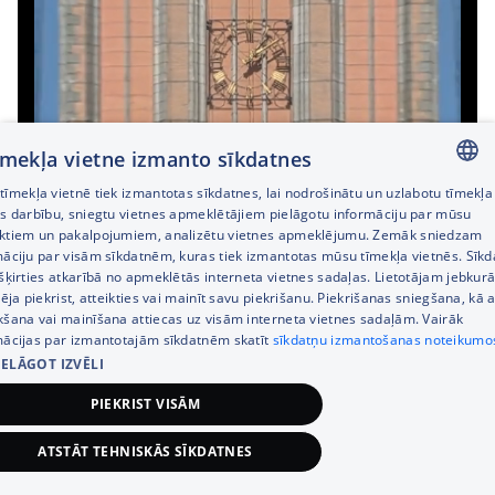
tīmekļa vietne izmanto sīkdatnes
īmekļa vietnē tiek izmantotas sīkdatnes, lai nodrošinātu un uzlabotu tīmekļa
LATVIAN
es darbību, sniegtu vietnes apmeklētājiem pielāgotu informāciju par mūsu
ktiem un pakalpojumiem, analizētu vietnes apmeklējumu. Zemāk sniedzam
RUSSIAN
māciju par visām sīkdatnēm, kuras tiek izmantotas mūsu tīmekļa vietnēs. Sīk
šķirties atkarībā no apmeklētās interneta vietnes sadaļas. Lietotājam jebkurā
ENGLISH
pēja piekrist, atteikties vai mainīt savu piekrišanu. Piekrišanas sniegšana, kā a
kšana vai mainīšana attiecas uz visām interneta vietnes sadaļām. Vairāk
mācijas par izmantotajām sīkdatnēm skatīt
sīkdatņu izmantošanas noteikumo
IELĀGOT IZVĒLI
Space Zoom. Saskatiet
PIEKRIST VISĀM
neredzēto
ATSTĀT TEHNISKĀS SĪKDATNES
1 169,00
€
Pievienot grozam