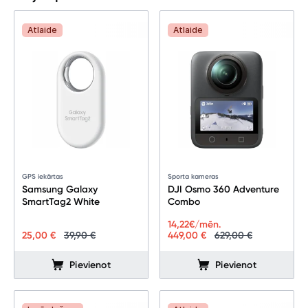
Telefoni, planšetdatori
Atlaide
Atlaide
Viedierīces
Sadzīves tehnika
Skaistumkopšana
Sports un atpūta
Ražotāju atjaunota tehnika
GPS iekārtas
Sporta kameras
Samsung Galaxy
DJI Osmo 360 Adventure
SmartTag2 White
Combo
Vēlmju saraksts
14,22
€/mēn.
25,00 €
39,90 €
449,00 €
629,00 €
Blogs
Pievienot
Pievienot
Piegāde un apmaksa