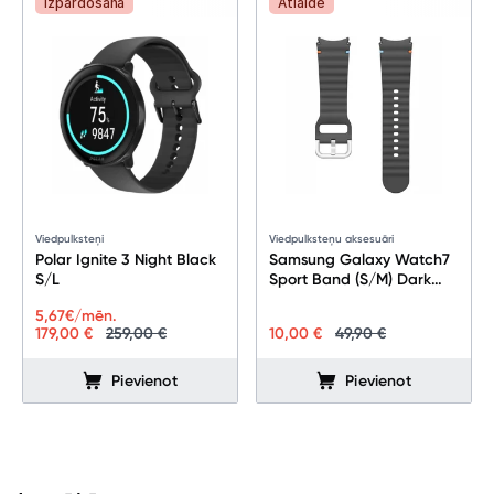
Izpārdošana
Atlaide
Tehnikas izvešana
Uzņēmumiem
Tet pakalpojumi
Viedpulksteņi
Viedpulksteņu aksesuāri
Kontakti
Polar Ignite 3 Night Black
Samsung Galaxy Watch7
S/L
Sport Band (S/M) Dark
Gray
Informācija
5,67
€/mēn.
179,00 €
259,00 €
10,00 €
49,90 €
Pievienot
Pievienot