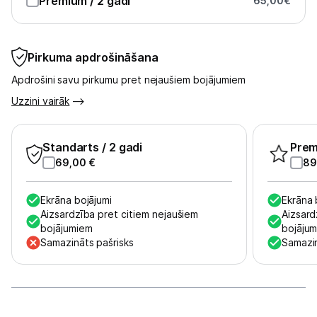
Premium
/ 2 gadi
65,00
€
Informācija
Pirkuma apdrošināšana
Apdrošini savu pirkumu pret nejaušiem bojājumiem
Uzzini vairāk
Standarts
/ 2 gadi
Pre
69,00
€
89
Ekrāna bojājumi
Ekrāna 
Aizsardzība pret citiem nejaušiem
Aizsard
bojājumiem
bojāju
Samazināts pašrisks
Samazin