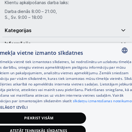
Klientu apkalpošanas darba laiks:
Darba dienās 8:00 – 21:00,
S., Sv. 9:00 – 18:00
Kategorijas
Informācija
tīmekļa vietne izmanto sīkdatnes
Noderīgas saites
īmekļa vietnē tiek izmantotas sīkdatnes, lai nodrošinātu un uzlabotu tīmekļa
LATVIAN
es darbību, sniegtu vietnes apmeklētājiem pielāgotu informāciju par mūsu
ktiem un pakalpojumiem, analizētu vietnes apmeklējumu. Zemāk sniedzam
RUSSIAN
māciju par visām sīkdatnēm, kuras tiek izmantotas mūsu tīmekļa vietnēs. Sīk
šķirties atkarībā no apmeklētās interneta vietnes sadaļas. Lietotājam jebkurā
ENGLISH
pēja piekrist, atteikties vai mainīt savu piekrišanu. Piekrišanas sniegšana, kā a
kšana vai mainīšana attiecas uz visām interneta vietnes sadaļām. Vairāk
mācijas par izmantotajām sīkdatnēm skatīt
sīkdatņu izmantošanas noteikumo
IELĀGOT IZVĒLI
© SIA Tet 2026 -
Visas cenas norādītas EUR ar PVN 21%
PIEKRIST VISĀM
Interneta veikala izstrāde —
ATSTĀT TEHNISKĀS SĪKDATNES