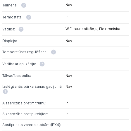
Nav
Taimeris:
Ir
Termostats:
WiFi caur aplikāciju,
Elektroniska
Vadība:
Displejs:
Nav
Ir
Temperatūras regulēšana:
Ir
Vadība ar aplikāciju:
Tālvadības pults:
Nav
Izslēgšanās pārkaršanas gadījumā:
Nav
Aizsardzība pret mitrumu:
Ir
Aizsardzība pret putekļiem:
Ir
Apstiprinats vannasistabām (IPX4):
Ir