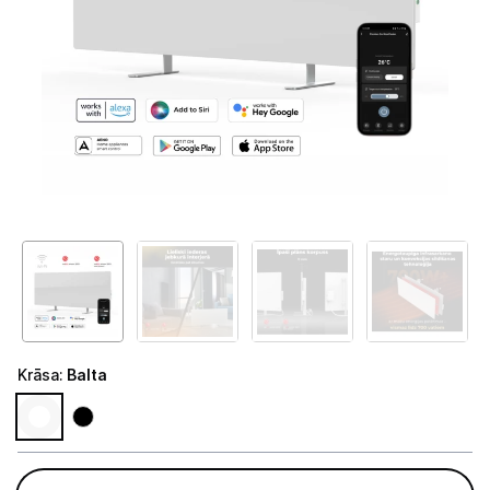
Telefoni, planšetdatori
Viedierīces
Sadzīves tehnika
Lielā tehnika
Iebūvējamā tehnika
Mazā tehnika
Kafijas pagatavošana
Mazā virtuves tehnika
Krāsa
:
Balta
Klimata iekārtas
Gaisa sildītāji