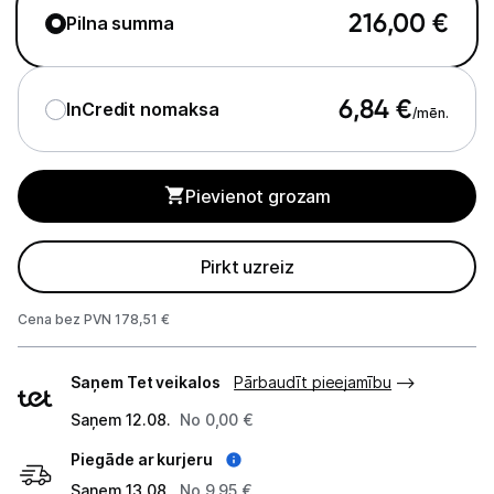
Gaisa mitrinātāji un aromatizētāji
216,00
€
Pilna summa
Gaisa attīrītāji
6,84
€
InCredit nomaksa
Gaisa sausinātāji
/mēn.
Ventilatori
Pievienot grozam
Kondicionieri
Meteoroloģiskās stacijas
Pirkt uzreiz
Klimata iekārtu aksesuāri
Cena bez PVN 178,51 €
Apģērbu kopšana
Piegādes
Saņem Tet veikalos
Pārbaudīt pieejamību
veidi
Skaistumkopšana
Saņem 12.08.
No 0,00 €
Sports un atpūta
Piegāde ar kurjeru
Saņem 13.08.
No 9,95 €