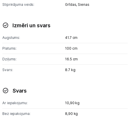
Stiprinājuma veids:
Grīdas,
Sienas
Izmēri un svars
Augstums:
41.7 cm
Platums:
100 cm
Dziļums:
16.5 cm
Svars:
8.7 kg
Svars
Ar iepakojumu:
10,90 kg
Bez iepakojuma:
8,90 kg