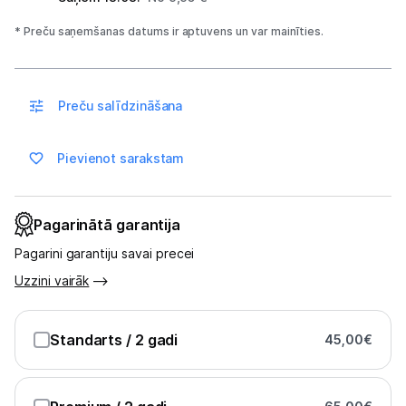
Ražotāju atjaunota tehnika
* Preču saņemšanas datums ir aptuvens un var mainīties.
Vēlmju saraksts
Preču salīdzināšana
Blogs
Pievienot sarakstam
Piegāde un apmaksa
Pagarinātā garantija
Tehnikas izvešana
Pagarini garantiju savai precei
Uzzini vairāk
Uzņēmumiem
Standarts
Tet pakalpojumi
/ 2 gadi
45,00
€
Kontakti