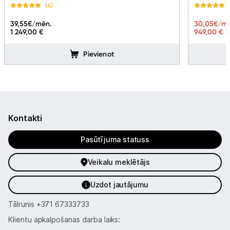
(4)
39,55
€/mēn.
30,05
€/mē
1 249,00 €
949,00 €
Pievienot
Kontakti
Pasūtījuma statuss
Veikalu meklētājs
Uzdot jautājumu
Tālrunis
+371 67333733
Klientu apkalpošanas darba laiks: