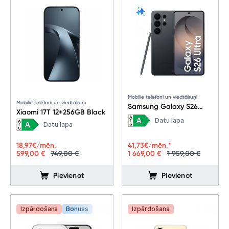
Mobilie telefoni un viedtālruņi
Mobilie telefoni un viedtālruņi
Samsung Galaxy S26
Xiaomi 17T 12+256GB Black
Ultra 5G 16+1TB Black
Datu lapa
Datu lapa
41,73
€/mēn.*
18,97
€/mēn.
1 669,00 €
1 959,00 €
599,00 €
749,00 €
Pievienot
Pievienot
Izpārdošana
Bonuss
Izpārdošana