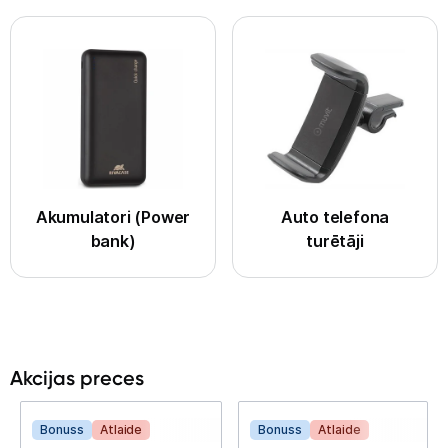
Tehnikas izvešana
Uzņēmumiem
Tet pakalpojumi
Akumulatori (Power
Auto telefona
Kontakti
bank)
turētāji
Informācija
Akcijas preces
Bonuss
Atlaide
Bonuss
Atlaide