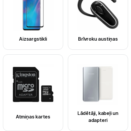
Telefoni, planšetdatori
Viedierīces
Sadzīves tehnika
Aizsargstikli
Brīvroku austiņas
Skaistumkopšana
Sports un atpūta
Ražotāju atjaunota tehnika
Vēlmju saraksts
Blogs
Lādētāji, kabeļi un
Atmiņas kartes
adapteri
Piegāde un apmaksa