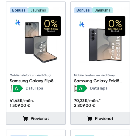
Bonuss
Jaunums
Bonuss
Jaunums
Mobilie telefoni un viedtālruņi
Mobilie telefoni un viedtālruņi
Samsung Galaxy Flip8
Samsung Galaxy Fold8
12+256GB Graphite
Ultra 16+1TB Graphite
Datu lapa
Datu lapa
41,45
€/mēn.
70,23
€/mēn.*
1 309,00 €
2 809,00 €
Pievienot
Pievienot