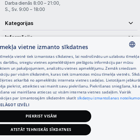
Darba dienās 8:00 – 21:00,
S., Sv. 9:00 – 18:00
Kategorijas
Informācija
tīmekļa vietne izmanto sīkdatnes
Noderīgas saites
īmekļa vietnē tiek izmantotas sīkdatnes, lai nodrošinātu un uzlabotu tīmekļa
LATVIAN
es darbību, sniegtu vietnes apmeklētājiem pielāgotu informāciju par mūsu
ktiem un pakalpojumiem, analizētu vietnes apmeklējumu. Zemāk sniedzam
RUSSIAN
māciju par visām sīkdatnēm, kuras tiek izmantotas mūsu tīmekļa vietnēs. Sīk
šķirties atkarībā no apmeklētās interneta vietnes sadaļas. Lietotājam jebkurā
ENGLISH
pēja piekrist, atteikties vai mainīt savu piekrišanu. Piekrišanas sniegšana, kā a
kšana vai mainīšana attiecas uz visām interneta vietnes sadaļām. Vairāk
mācijas par izmantotajām sīkdatnēm skatīt
sīkdatņu izmantošanas noteikumo
IELĀGOT IZVĒLI
© SIA Tet 2026 -
Visas cenas norādītas EUR ar PVN 21%
PIEKRIST VISĀM
Interneta veikala izstrāde —
ATSTĀT TEHNISKĀS SĪKDATNES