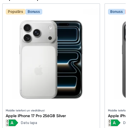
Populārs
Bonuss
Bonuss
Mobilie telefoni un viedtālruņi
Mobilie telefon
Apple iPhone 17 Pro 256GB Silver
Apple iPh
Datu lapa
Da