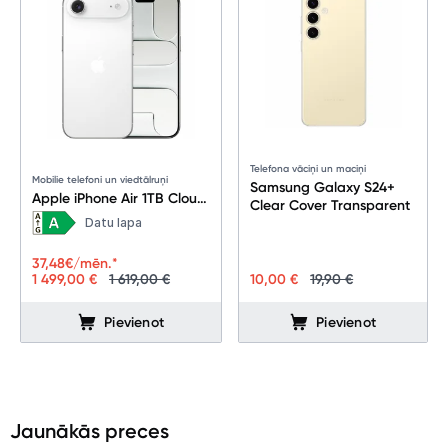
Telefona vāciņi un maciņi
Mobilie telefoni un viedtālruņi
Samsung Galaxy S24+
Apple iPhone Air 1TB Cloud
Clear Cover Transparent
White
Datu lapa
37,48
€/mēn.*
1 499,00 €
1 619,00 €
10,00 €
19,90 €
Pievienot
Pievienot
Jaunākās preces