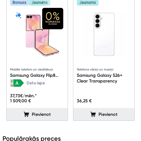
Bonuss
Jaunums
Jaunums
Mobilie telefoni un viedtālruņi
Telefona vāciņi un maciņi
Samsung Galaxy Flip8
Samsung Galaxy S26+
12+512GB Pink
Clear Transparency
Datu lapa
37,73
€/mēn.*
1 509,00 €
36,25 €
Pievienot
Pievienot
Populārakās preces