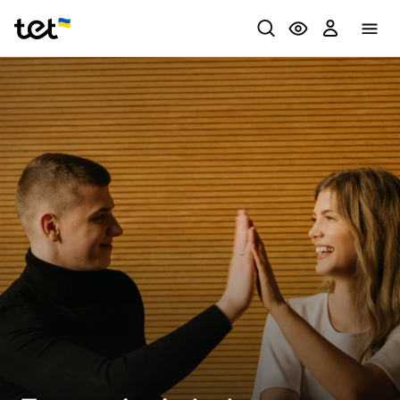
Privātpersonām
Biznesam