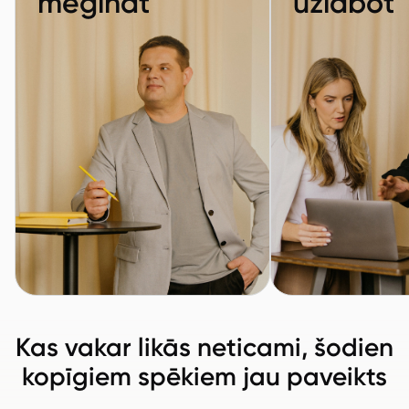
mēģināt
uzlabot
Kas vakar likās neticami, šodien
kopīgiem spēkiem jau paveikts