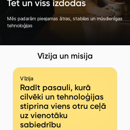
Tet un viss izdodas
Mēs padarām pieejamas ātras, stabilas un mūsdienīgas
tehnoloģijas
Mobilais internets 15,99 €
Vīzija un misija
Apskati piedāvājumu
Izmēģini 14 dienas bez līgumsoda!
Vīzija
Radīt pasauli, kurā
cilvēki un tehnoloģijas
stiprina viens otru ceļā
uz vienotāku
sabiedrību