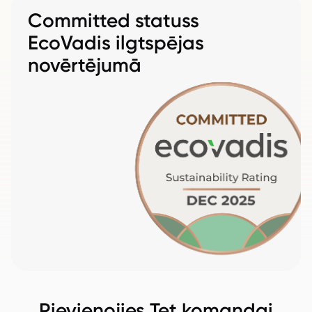
Committed statuss
EcoVadis ilgtspējas
novērtējumā
Pievienojies Tet komandai