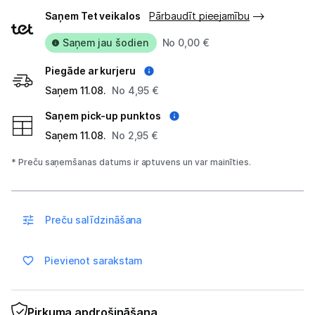
Piegādes
Blogs
Saņem Tet veikalos
Pārbaudīt pieejamību
veidi
Saņem jau šodien
No 0,00 €
Piegāde un apmaksa
Piegāde ar kurjeru
Tehnikas izvešana
Saņem 11.08.
No 4,95 €
Saņem pick-up punktos
Uzņēmumiem
Saņem 11.08.
No 2,95 €
* Preču saņemšanas datums ir aptuvens un var mainīties.
Tet pakalpojumi
Kontakti
Preču salīdzināšana
Informācija
Pievienot sarakstam
Pirkuma apdrošināšana