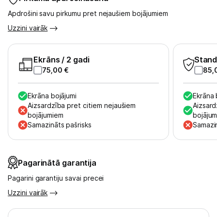
Apdrošini savu pirkumu pret nejaušiem bojājumiem
Uzzini vairāk
Ekrāns
/ 2 gadi
Stand
75,00
€
85,
Ekrāna bojājumi
Ekrāna 
Aizsardzība pret citiem nejaušiem
Aizsard
bojājumiem
bojāju
Samazināts pašrisks
Samazin
Pagarinātā garantija
Pagarini garantiju savai precei
Uzzini vairāk