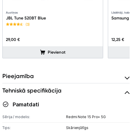
Austiņas
Lādētāji, kabeļ
JBL Tune 520BT Blue
Samsung F
(3)
29,00 €
12,25 €
Pievienot
Pieejamība
Tehniskā specifikācija
Pamatdati
Sērija / modelis:
Redmi Note 15 Pro+ 5G
Tips:
Skārienjūtīgs