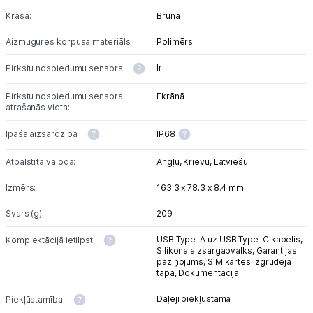
Krāsa:
Brūna
Aizmugures korpusa materiāls:
Polimērs
Ir
Pirkstu nospiedumu sensors:
Pirkstu nospiedumu sensora
Ekrānā
atrašanās vieta:
Īpaša aizsardzība:
IP68
Atbalstītā valoda:
Angļu,
Krievu,
Latviešu
Izmērs:
163.3 x 78.3 x 8.4 mm
Svars (g):
209
USB Type-A uz USB Type-C kabelis,
Komplektācijā ietilpst:
Silikona aizsargapvalks,
Garantijas
paziņojums,
SIM kartes izgrūdēja
tapa,
Dokumentācija
Daļēji piekļūstama
Piekļūstamība: