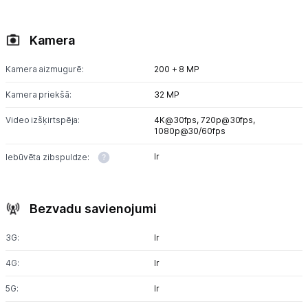
Kamera
Kamera aizmugurē:
200 + 8 MP
Kamera priekšā:
32 MP
Video izšķirtspēja:
4K@30fps,
720p@30fps,
1080p@30/60fps
Ir
Iebūvēta zibspuldze:
Bezvadu savienojumi
3G:
Ir
4G:
Ir
5G:
Ir