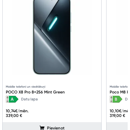
Mobilie telefoni un viedtālruņi
Mobilie telefon
POCO X8 Pro 8+256 Mint Green
Poco M8 P
Datu lapa
Da
10,74
€/mēn.
10,10
€/mē
339,00 €
319,00 €
Pievienot