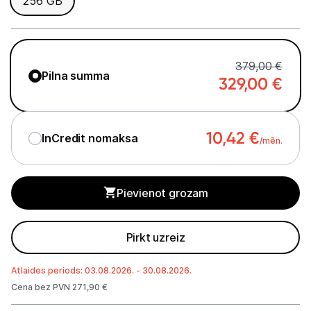
256 GB
Planšetdatori un aksesuāri
Piederumi
Stacionārie un bezvadu telefoni
379,00 €
Pilna summa
329,00
€
Viedierīces
Sadzīves tehnika
10,42
€
InCredit nomaksa
/mēn.
Skaistumkopšana
Pievienot grozam
Sports un atpūta
Ražotāju atjaunota tehnika
Pirkt uzreiz
Atlaides periods: 03.08.2026. - 30.08.2026.
Vēlmju saraksts
Cena bez PVN 271,90 €