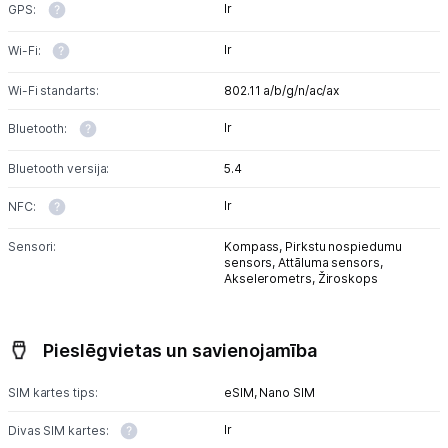
Ir
GPS:
Ir
Wi-Fi:
Wi-Fi standarts:
802.11 a/b/g/n/ac/ax
Ir
Bluetooth:
Bluetooth versija:
5.4
Ir
NFC:
Sensori:
Kompass,
Pirkstu nospiedumu
sensors,
Attāluma sensors,
Akselerometrs,
Žiroskops
Pieslēgvietas un savienojamība
SIM kartes tips:
eSIM,
Nano SIM
Ir
Divas SIM kartes: