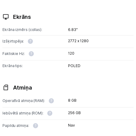
Ekrāns
Ekrāna izmērs (collas):
6.83"
2772 x 1280
Izšķirtspēja:
120
Faktiskie Hz:
Ekrāna tips:
POLED
Atmiņa
8 GB
Operatīvā atmiņa (RAM):
256 GB
Iebūvētā atmiņa (ROM):
Nav
Papildu atmiņa: