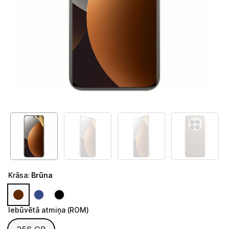
Telefoni, planšetdatori
Telefoni un aksesuāri
Mobilie telefoni un viedtālruņi
Telefona vāciņi un maciņi
Aizsargstikli
Atmiņas kartes
Akumulatori (Power bank)
Auto telefona turētāji
Krāsa
:
Brūna
Lādētāji, kabeļi un adapteri
Brīvroku austiņas
Iebūvētā atmiņa (ROM)
Iebūvētā atmiņa (ROM)