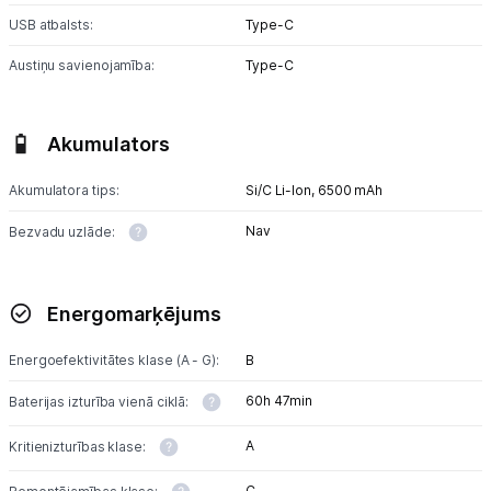
USB atbalsts:
Type-C
Austiņu savienojamība:
Type-C
Akumulators
Akumulatora tips:
Si/C Li-Ion,
6500 mAh
Nav
Bezvadu uzlāde:
Energomarķējums
Energoefektivitātes klase (A - G):
B
60h 47min
Baterijas izturība vienā ciklā:
A
Kritienizturības klase:
C