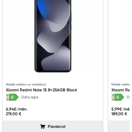
Mobilie telefoni un viedtālruņi
Mobilie telefon
Xiaomi Redmi Note 15 8+256GB Black
Xiaomi Red
Datu lapa
Da
6,94
€/mēn.
5,99
€/mēn
219,00 €
189,00 €
Pievienot