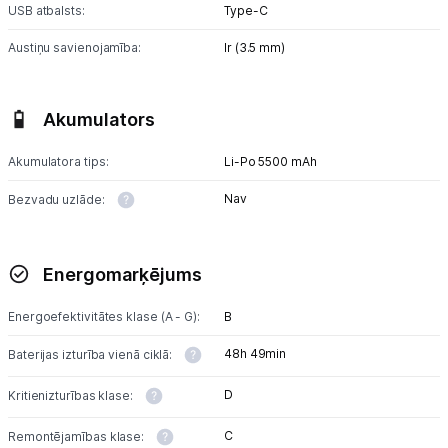
USB atbalsts:
Type-C
Austiņu savienojamība:
Ir (3.5 mm)
Akumulators
Akumulatora tips:
Li-Po 5500 mAh
Nav
Bezvadu uzlāde:
Energomarķējums
Energoefektivitātes klase (A - G):
B
48h 49min
Baterijas izturība vienā ciklā:
D
Kritienizturības klase:
C
Remontējamības klase: