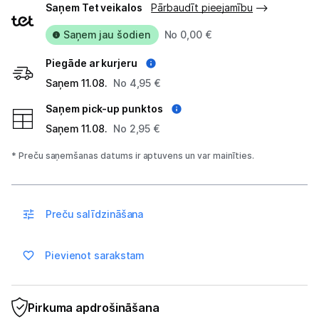
Blogs
Saņem Tet veikalos
Pārbaudīt pieejamību
veidi
Saņem jau šodien
No 0,00 €
Piegāde un apmaksa
Piegāde ar kurjeru
Saņem 11.08.
No 4,95 €
Tehnikas izvešana
Saņem pick-up punktos
Saņem 11.08.
No 2,95 €
Uzņēmumiem
* Preču saņemšanas datums ir aptuvens un var mainīties.
Tet pakalpojumi
Kontakti
Preču salīdzināšana
Informācija
Pievienot sarakstam
Pirkuma apdrošināšana