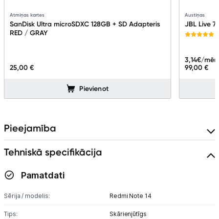
Atmiņas kartes
Austiņas
SanDisk Ultra microSDXC 128GB + SD Adapteris
JBL Live 7
RED / GRAY
3,14
€/mēn
25,00 €
99,00 €
Pievienot
Pieejamība
Tehniskā specifikācija
Pamatdati
Sērija / modelis:
Redmi Note 14
Tips:
Skārienjūtīgs