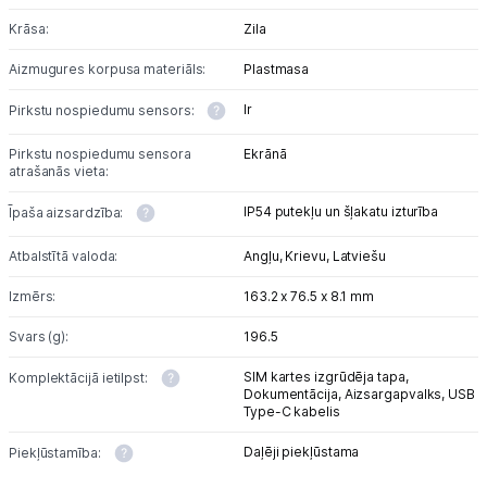
Krāsa:
Zila
Aizmugures korpusa materiāls:
Plastmasa
Ir
Pirkstu nospiedumu sensors:
Pirkstu nospiedumu sensora
Ekrānā
atrašanās vieta:
IP54 putekļu un šļakatu izturība
Īpaša aizsardzība:
Atbalstītā valoda:
Angļu,
Krievu,
Latviešu
Izmērs:
163.2 x 76.5 x 8.1 mm
Svars (g):
196.5
SIM kartes izgrūdēja tapa,
Komplektācijā ietilpst:
Dokumentācija,
Aizsargapvalks,
USB
Type-C kabelis
Daļēji piekļūstama
Piekļūstamība: