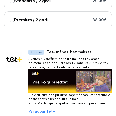
Standarts
/ 2 gadi
20,00
€
Premium
/ 2 gadi
38,00
€
Dāvanas
Tet+ mēnesi bez maksas!
Bonuss
Skaties tūkstošiem seriālu, filmu bez reklāmas
pauzēm, kā arī populārākos TV kanālus kur tev ērtāk –
televizorā, datorā, telefonā vai planšetē.
3 dienu laikā pēc pirkuma saņemšanas, uz norādīto e-
pasta adresi tiks nosūtīts unikāls
kods. Piedāvājums spēkā tikai fiziskām personām.
Vairāk par Tet+