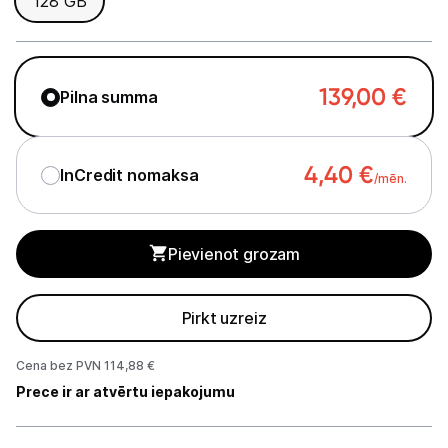
128 GB
Planšetdatori un aksesuāri
Piederumi
Stacionārie un bezvadu telefoni
139,00
€
Pilna summa
Viedierīces
4,40
€
InCredit nomaksa
/mēn.
Sadzīves tehnika
Skaistumkopšana
Pievienot grozam
Sports un atpūta
Pirkt uzreiz
Ražotāju atjaunota tehnika
Cena bez PVN 114,88 €
Prece ir ar atvērtu iepakojumu
Vēlmju saraksts
Piegādes