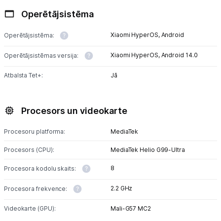
Operētājsistēma
Xiaomi HyperOS,
Android
Operētājsistēma:
Xiaomi HyperOS,
Android 14.0
Operētājsistēmas versija:
Atbalsta Tet+:
Jā
Procesors un videokarte
Procesoru platforma:
MediaTek
Procesors (CPU):
MediaTek Helio G99-Ultra
8
Procesora kodolu skaits:
2.2 GHz
Procesora frekvence:
Videokarte (GPU):
Mali-G57 MC2