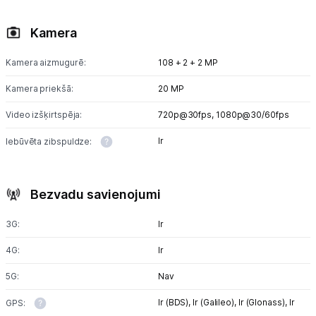
Kamera
Kamera aizmugurē:
108 + 2 + 2 MP
Kamera priekšā:
20 MP
Video izšķirtspēja:
720p@30fps,
1080p@30/60fps
Ir
Iebūvēta zibspuldze:
Bezvadu savienojumi
3G:
Ir
4G:
Ir
5G:
Nav
Ir (BDS),
Ir (Galileo),
Ir (Glonass),
Ir
GPS: