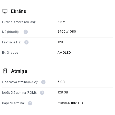
Ekrāns
Ekrāna izmērs (collas):
6.67"
2400 x 1080
Izšķirtspēja:
120
Faktiskie Hz:
Ekrāna tips:
AMOLED
Atmiņa
6 GB
Operatīvā atmiņa (RAM):
128 GB
Iebūvētā atmiņa (ROM):
microSD līdz 1TB
Papildu atmiņa: