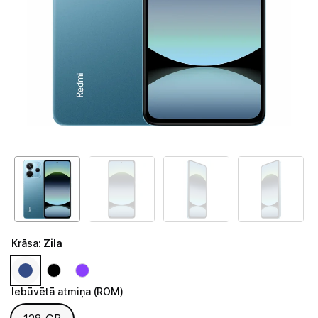
Telefoni, planšetdatori
Telefoni un aksesuāri
Mobilie telefoni un viedtālruņi
Telefona vāciņi un maciņi
Aizsargstikli
Atmiņas kartes
Akumulatori (Power bank)
Auto telefona turētāji
Krāsa
:
Zila
Lādētāji, kabeļi un adapteri
Brīvroku austiņas
Iebūvētā atmiņa (ROM)
Iebūvētā atmiņa (ROM)