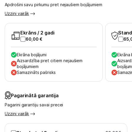
Apdrošini savu pirkumu pret nejaušiem bojājumiem
Uzzini vairāk
Ekrāns
/ 2 gadi
Stand
60,00
€
65,
Ekrāna bojājumi
Ekrāna 
Aizsardzība pret citiem nejaušiem
Aizsard
bojājumiem
bojāju
Samazināts pašrisks
Samazin
Pagarinātā garantija
Pagarini garantiju savai precei
Uzzini vairāk