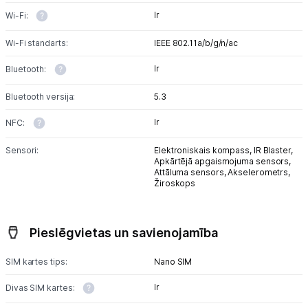
Ir
Wi-Fi:
Wi-Fi standarts:
IEEE 802.11a/b/g/n/ac
Ir
Bluetooth:
Bluetooth versija:
5.3
Ir
NFC:
Sensori:
Elektroniskais kompass,
IR Blaster,
Apkārtējā apgaismojuma sensors,
Attāluma sensors,
Akselerometrs,
Žiroskops
Pieslēgvietas un savienojamība
SIM kartes tips:
Nano SIM
Ir
Divas SIM kartes: