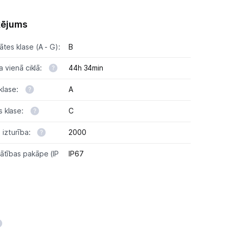
ķējums
tes klase (A - G):
B
a vienā ciklā:
44h 34min
 klase:
A
 klase:
C
ā izturība:
2000
ātības pakāpe (IP
IP67