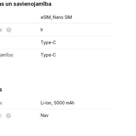
as un savienojamība
eSIM,
Nano SIM
s:
Ir
Type-C
jamība:
Type-C
s
s:
Li-lon,
5000 mAh
e:
Nav