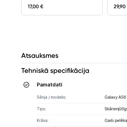
17,00 €
29,90
Atsauksmes
Tehniskā specifikācija
Pamatdati
Sērija / modelis:
Galaxy A56
Tips:
Skārienjūtīg
Krāsa:
Gaiši pelēk