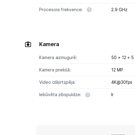
Procesora frekvence:
2.9 GHz
Kamera
Kamera aizmugurē:
50 + 12 + 5
Kamera priekšā:
12 MP
Video izšķirtspēja:
4K@30fps
Iebūvēta zibspuldze:
Ir