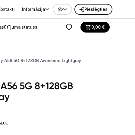
ontakti
Informācija
Pieslēgties
alvenes izvēlne
asūtījuma statuss
0,00
€
y A56 5G 8+128GB Awesome Lightgray
 A56 5G 8+128GB
ay
AEUE