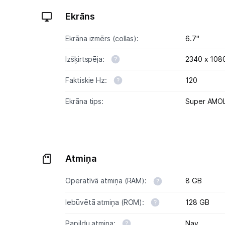
Ekrāns
Ekrāna izmērs (collas):
6.7"
Izšķirtspēja:
2340 x 108
Faktiskie Hz:
120
Ekrāna tips:
Super AMO
Atmiņa
Operatīvā atmiņa (RAM):
8 GB
Iebūvētā atmiņa (ROM):
128 GB
Papildu atmiņa:
Nav