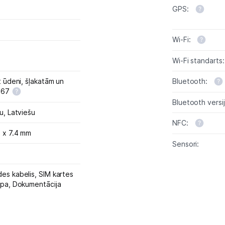
GPS:
Wi-Fi:
Wi-Fi standarts:
t ūdeni, šļakatām un
Bluetooth:
IP67
Bluetooth versij
vu,
Latviešu
NFC:
5 x 7.4 mm
Sensori:
es kabelis,
SIM kartes
apa,
Dokumentācija