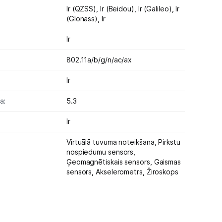
Ir (QZSS),
Ir (Beidou),
Ir (Galileo),
Ir
(Glonass),
Ir
Ir
802.11a/b/g/n/ac/ax
Ir
a:
5.3
Ir
Virtuālā tuvuma noteikšana,
Pirkstu
nospiedumu sensors,
Ģeomagnētiskais sensors,
Gaismas
sensors,
Akselerometrs,
Žiroskops