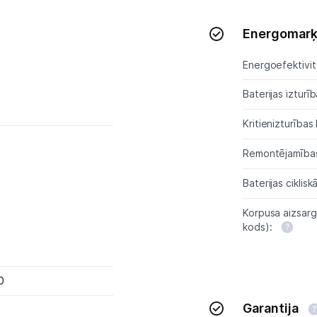
Energomar
Energoefektivitā
Baterijas izturīb
Kritienizturības
Remontējamības
Baterijas ciklisk
Korpusa aizsarg
kods):
0
Garantija