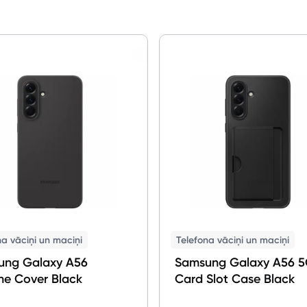
Planšetdatori un aksesuāri
Piederumi
Stacionārie un bezvadu telefoni
Viedierīces
Sadzīves tehnika
Skaistumkopšana
Sports un atpūta
Ražotāju atjaunota tehnika
na vāciņi un maciņi
Telefona vāciņi un maciņi
ung Galaxy A56
Samsung Galaxy A56 
Vēlmju saraksts
one Cover Black
Card Slot Case Black