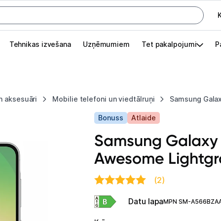
K
G
Tehnikas izvešana
Uzņēmumiem
Tet pakalpojumi
P
Pieslēgties
Pasūtījuma statuss
n aksesuāri
Mobilie telefoni un viedtālruņi
Samsung Galax
Akcijas
Bonuss
Atlaide
Outlet
Samsung Galaxy
apā.
Awesome Lightgr
Izvēlies kāroto ierīci izdevīgāk!
TV un audio
(2)
Datu lapa
Datortehnika
MPN SM-A566BZA