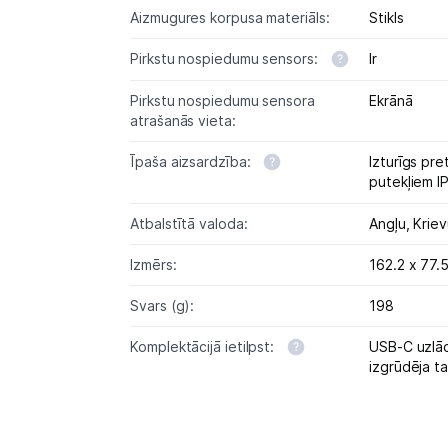
Aizmugures korpusa materiāls:
Stikls
Pirkstu nospiedumu sensors:
Ir
Pirkstu nospiedumu sensora
Ekrānā
atrašanās vieta:
Īpaša aizsardzība:
Izturīgs pre
putekļiem 
Atbalstītā valoda:
Angļu,
Krie
Izmērs:
162.2 x 77.
Svars (g):
198
Komplektācijā ietilpst:
USB-C uzlād
izgrūdēja t