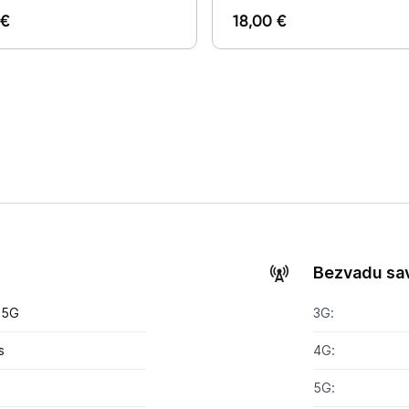
Blogs
 €
18,00 €
Piegāde un apmaksa
Tehnikas izvešana
Uzņēmumiem
Tet pakalpojumi
Bezvadu sa
Kontakti
 5G
3G:
Informācija
s
4G:
a
5G: