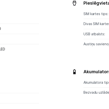
Pieslēgviet
SIM kartes tips:
Divas SIM karte
0
USB atbalsts:
Austiņu savieno
LED
Akumulator
Akumulatora tip
Bezvadu uzlād