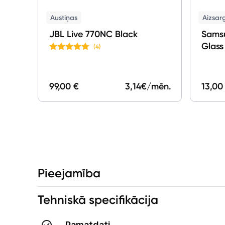
Austiņas
Aizsarg
JBL Live 770NC Black
Samsu
Glass
(4)
Displ
99,00 €
3,14
€/mēn.
13,00
Pieejamība
Tehniskā specifikācija
Pamatdati