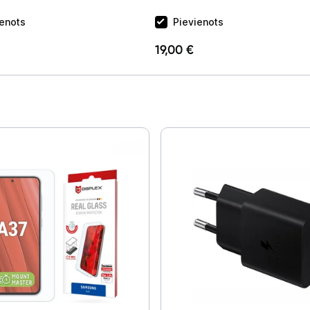
ienots
Pievienots
19,00 €