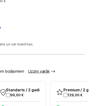
00 €
ns un var mainīties.
šiem bojājumiem
Uzzini vairāk
Standarts
/ 2 gadi
Premium
/ 2 gadi
99,00
€
129,00
€