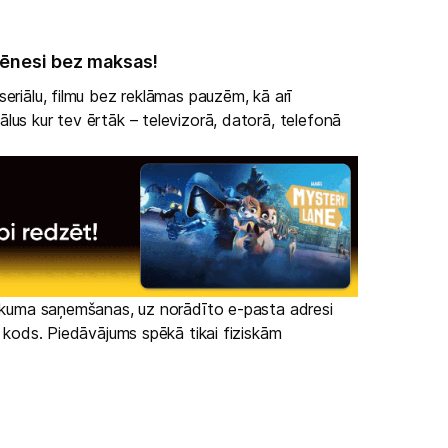
ēnesi bez maksas!
eriālu, filmu bez reklāmas pauzēm, kā arī
lus kur tev ērtāk – televizorā, datorā, telefonā
irkuma saņemšanas, uz norādīto e-pasta adresi
s kods. Piedāvājums spēkā tikai fiziskām