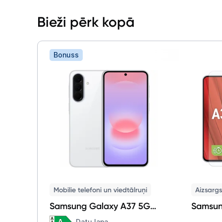
Bieži pērk kopā
Bonuss
Mobilie telefoni un viedtālruņi
Aizsargst
Samsung Galaxy A37 5G
Samsun
6+256GB Awesome White
Glass S
Datu lapa