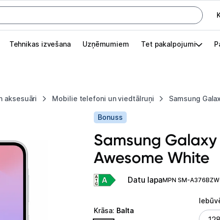
K
G
Tehnikas izvešana
Uzņēmumiem
Tet pakalpojumi
P
Pieslēgties
Pasūtījuma statuss
n aksesuāri
Mobilie telefoni un viedtālruņi
Samsung Gala
Akcijas
Bonuss
Outlet
Samsung Galaxy
apā.
Awesome White
Izvēlies kāroto ierīci izdevīgāk!
TV un audio
Datu lapa
MPN SM-A376BZ
Datortehnika
Iebūv
Krāsa
:
Balta
Iebūv
12