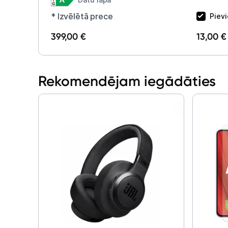
Displex
* Izvēlētā prece
Piev
399,00 €
13,00 €
Rekomendējam iegādāties