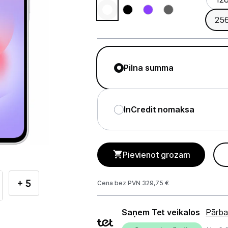
Telefoni, planšetdatori
25
Telefoni un aksesuāri
Mobilie telefoni un viedtālruņi
Pilna summa
Telefona vāciņi un maciņi
Aizsargstikli
InCredit nomaksa
Atmiņas kartes
Akumulatori (Power bank)
Pievienot grozam
Auto telefona turētāji
+ 5
Cena bez PVN 329,75 €
Lādētāji, kabeļi un adapteri
Piegādes
Brīvroku austiņas
Saņem Tet veikalos
Pārba
veidi