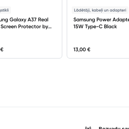
stikli
Lādētāji, kabeļi un adapteri
ng Galaxy A37 Real
Samsung Power Adapt
 Screen Protector by
15W Type-C Black
ex
 €
13,00 €
Bezvadu sa