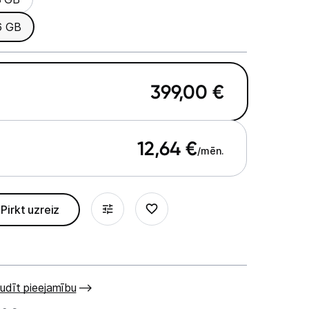
6 GB
399,00
€
12,64
€
/mēn.
Pirkt uzreiz
udīt pieejamību