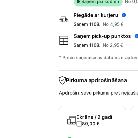
Planšetdatori un aksesuāri
Saņem jau šodien
No 0,
Piederumi
Piegāde ar kurjeru
Saņem 11.08.
No 4,95 €
Stacionārie un bezvadu telefoni
Saņem pick-up punktos
Viedierīces
Saņem 11.08.
No 2,95 €
Sadzīves tehnika
* Preču saņemšanas datums ir aptuve
Skaistumkopšana
Pirkuma apdrošināšana
Sports un atpūta
Apdrošini savu pirkumu pret nejau
Ražotāju atjaunota tehnika
Ekrāns
/ 2 gadi
Vēlmju saraksts
89,00
€