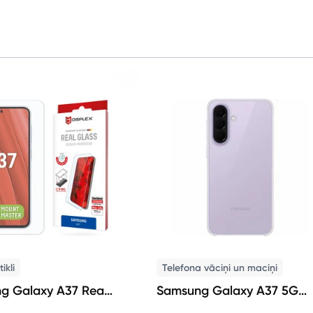
ikli
Telefona vāciņi un maciņi
g Galaxy A37 Real
Samsung Galaxy A37 5G
creen Protector by
Clear Cover Transparent