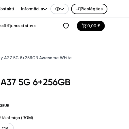
ontakti
Informācija
Pieslēgties
alvenes izvēlne
asūtījuma statuss
0,00
€
xy A37 5G 6+256GB Awesome White
 A37 5G 6+256GB
WGEUE
ētā atmiņa (ROM)
ētā atmiņa (ROM)
8 GB