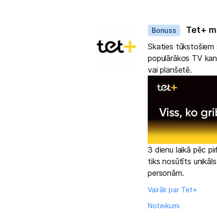
Dāvanas
Tet+ m
Bonuss
Skaties tūkstošiem s
populārākos TV kanā
vai planšetē.
3 dienu laikā pēc p
tiks nosūtīts unikāl
personām.
Vairāk par Tet+
Noteikumi