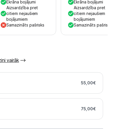
Ekrāna bojājumi
Ekrāna bojājumi
Aizsardzība pret
Aizsardzība pret
citiem nejaušiem
citiem nejaušiem
bojājumiem
bojājumiem
Samazināts pašrisks
Samazināts pašrisks
ini vairāk
55,00
€
75,00
€