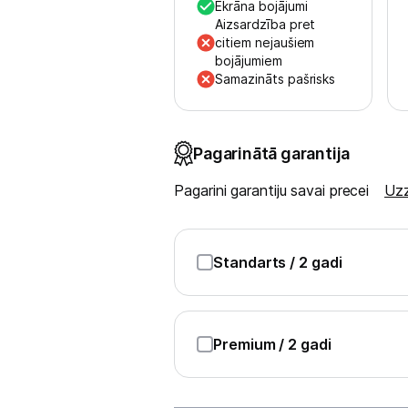
Ekrāna bojājumi
Blogs
Aizsardzība pret
citiem nejaušiem
bojājumiem
Piegāde un apmaksa
Samazināts pašrisks
Tehnikas izvešana
Pagarinātā garantija
Uzņēmumiem
Pagarini garantiju savai precei
Uzz
Tet pakalpojumi
Standarts
/ 2 gadi
Kontakti
Informācija
Premium
/ 2 gadi