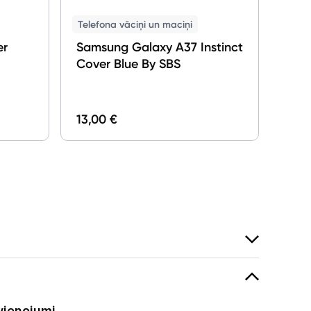
Telefona vāciņi un maciņi
er
Samsung Galaxy A37 Instinct
Cover Blue By SBS
29,0
13,00 €
vienojumi