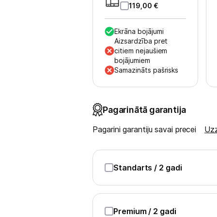
Blogs
119,00
€
Ekrāna bojājumi
Piegāde un apmaksa
Aizsardzība pret
citiem nejaušiem
bojājumiem
Tehnikas izvešana
Samazināts pašrisks
Uzņēmumiem
Pagarinātā garantija
Tet pakalpojumi
Pagarini garantiju savai precei
Uzz
Kontakti
Standarts
/ 2 gadi
Informācija
Premium
/ 2 gadi