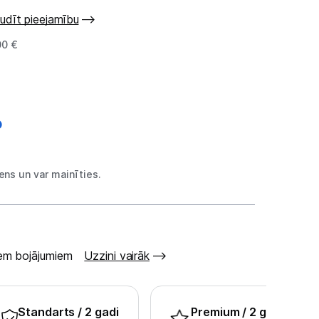
udīt pieejamību
00 €
ns un var mainīties.
šiem bojājumiem
Uzzini vairāk
Standarts
/ 2 gadi
Premium
/ 2 gadi