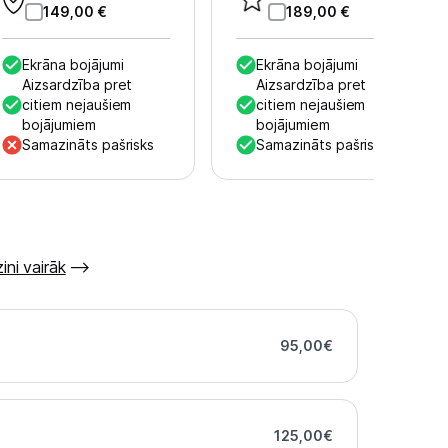
149,00
€
189,00
€
Ekrāna bojājumi
Ekrāna bojājumi
Aizsardzība pret
Aizsardzība pret
citiem nejaušiem
citiem nejaušiem
bojājumiem
bojājumiem
Samazināts pašrisks
Samazināts pašrisks
ini vairāk
95,00
€
125,00
€