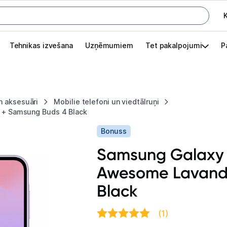
K
G
Tehnikas izvešana
Uzņēmumiem
Tet pakalpojumi
P
Pieslēgties
Pasūtījuma statuss
n aksesuāri
Mobilie telefoni un viedtālruņi
Akcijas
+ Samsung Buds 4 Black
Bonuss
Outlet
apā.
Samsung Galaxy
Izvēlies kāroto ierīci izdevīgāk!
Awesome Lavand
TV un audio
Black
Datortehnika
(1)