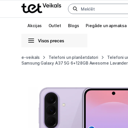
Uz kategorijam
Uz galveno saturu
Akcijas
Outlet
Blogs
Piegāde un apmaksa
Visas preces
Gaišā
Tumšā
Sistēmas
e-veikals
Telefoni un planšetdatori
Telefoni u
Samsung Galaxy A37 5G 6+128GB Awesome Lavander 
Samsung
Animācijas
Galaxy
Globāls iestatījums animāciju aktivizēšanai vai deaktivizēšanai visā l
A37
5G
6+128GB
Awesome