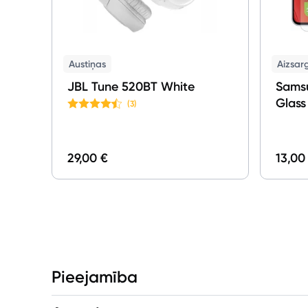
Austiņas
Aizsarg
JBL Tune 520BT White
Samsu
Glass
(3)
Displ
29,00 €
13,00
Pieejamība