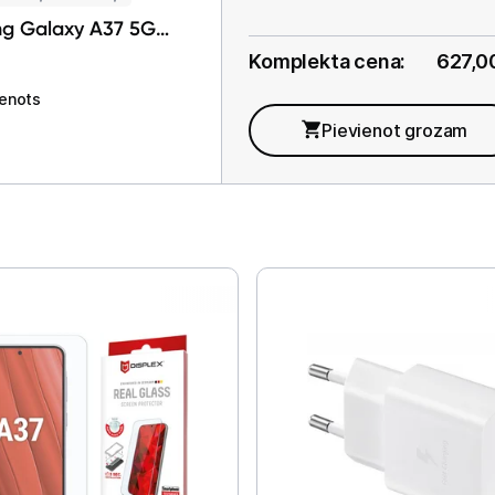
g Galaxy A37 5G
over Transparent
Komplekta cena:
627,0
ienots
Pievienot grozam