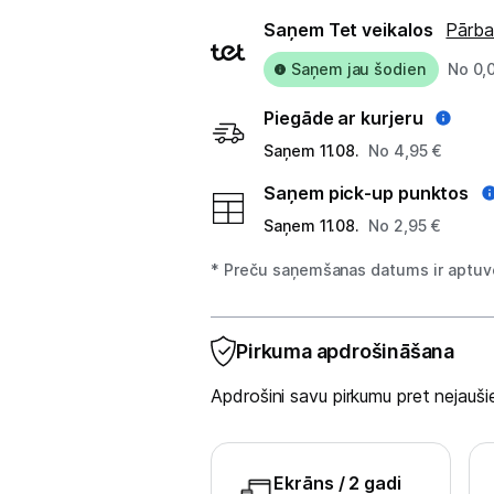
Planšetdatori un aksesuāri
Piegādes
Saņem Tet veikalos
Pārba
Piederumi
veidi
Saņem jau šodien
No 0,
Stacionārie un bezvadu telefoni
Piegāde ar kurjeru
Viedierīces
Saņem 11.08.
No 4,95 €
Saņem pick-up punktos
Sadzīves tehnika
Saņem 11.08.
No 2,95 €
Skaistumkopšana
* Preču saņemšanas datums ir aptuve
Sports un atpūta
Pirkuma apdrošināšana
Ražotāju atjaunota tehnika
Apdrošini savu pirkumu pret nejau
Vēlmju saraksts
Ekrāns
/ 2 gadi