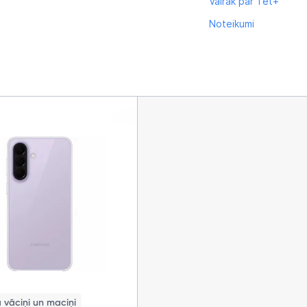
Vairāk par Tet+
Noteikumi
 vāciņi un maciņi