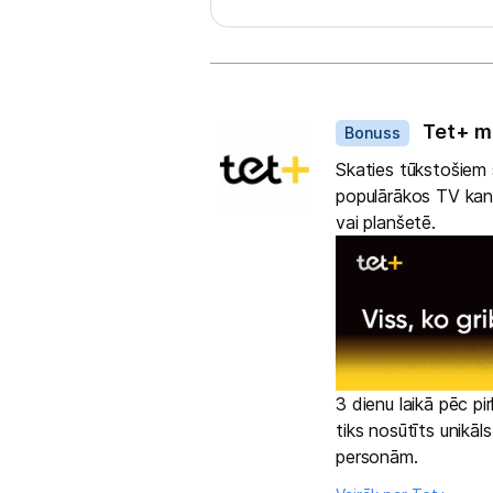
Dāvanas
Tet+ m
Bonuss
Skaties tūkstošiem s
populārākos TV kanā
vai planšetē.
3 dienu laikā pēc p
tiks nosūtīts unikāl
personām.