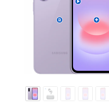
Lavander
+
Samsung
Buds
4
Black