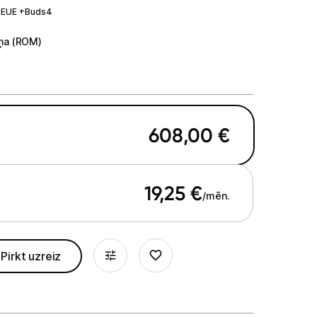
EUE +Buds4
ņa (ROM)
miņa (ROM)
608,00
€
19,25
€
/mēn.
Pirkt uzreiz