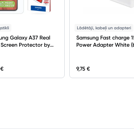
stikli
Lādētāji, kabeļi un adapteri
ng Galaxy A37 Real
Samsung Fast charge 
 Screen Protector by
Power Adapter White (
ex
vada)
 €
9,75 €