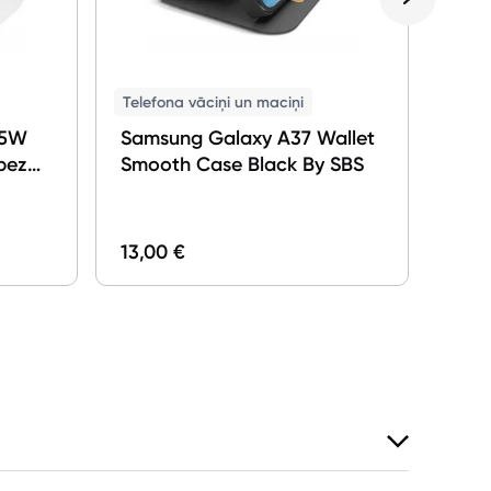
Telefona vāciņi un maciņi
15W
Samsung Galaxy A37 Wallet
bez
Smooth Case Black By SBS
29,0
13,00 €