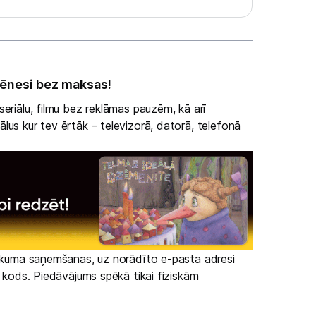
ēnesi bez maksas!
eriālu, filmu bez reklāmas pauzēm, kā arī
lus kur tev ērtāk – televizorā, datorā, telefonā
irkuma saņemšanas, uz norādīto e-pasta adresi
s kods. Piedāvājums spēkā tikai fiziskām