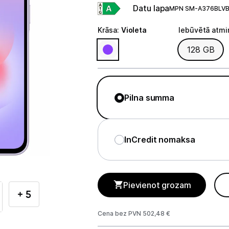
Telefoni, planšetdatori
Datu lapa
MPN SM-A376BLVB
Telefoni un aksesuāri
Krāsa
:
Violeta
Iebūvētā atmi
Iebūvētā at
128 GB
Mobilie telefoni un viedtālruņi
Telefona vāciņi un maciņi
Aizsargstikli
Pilna summa
Atmiņas kartes
InCredit nomaksa
Akumulatori (Power bank)
Auto telefona turētāji
Pievienot grozam
Lādētāji, kabeļi un adapteri
+ 5
Brīvroku austiņas
Cena bez PVN 502,48 €