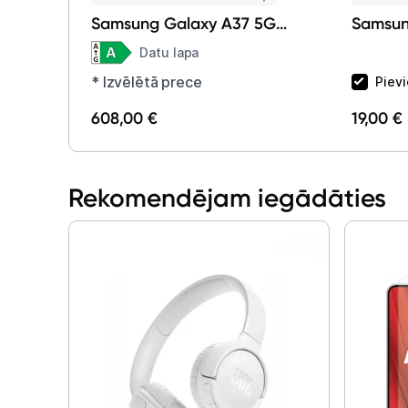
Samsung Galaxy A37 5G
Samsun
6+128GB Awesome
Clear C
Datu lapa
Lavander + Samsung Buds
* Izvēlētā prece
Piev
4 Black
608,00 €
19,00 €
Rekomendējam iegādāties