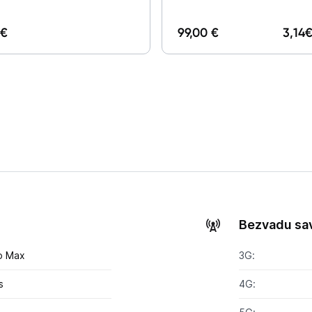
 €
99,00 €
3,14
€
Bezvadu sa
o Max
3G:
s
4G: