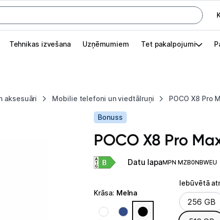
K
G
Tehnikas izvešana
Uzņēmumiem
Tet pakalpojumi
P
Pieslēgties
Pasūtījuma statuss
n aksesuāri
Mobilie telefoni un viedtālruņi
POCO X8 Pro M
Akcijas
Bonuss
Outlet
POCO X8 Pro Max
apā.
Izvēlies kāroto ierīci izdevīgāk!
Datu lapa
MPN MZB0NBWEU
TV un audio
Iebūvētā a
Krāsa
:
Melna
Iebūvētā 
Datortehnika
256 GB