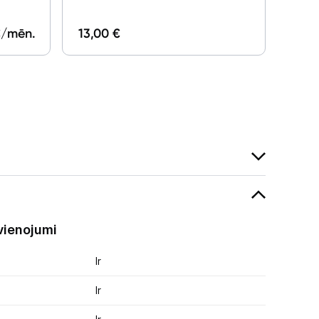
29,0
/mēn.
13,00 €
vienojumi
Ir
Ir