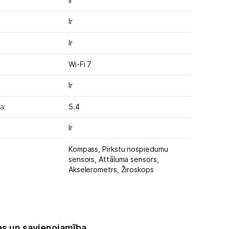
Ir
Ir
Ir
Wi-Fi 7
Ir
a:
5.4
Ir
Kompass,
Pirkstu nospiedumu
sensors,
Attāluma sensors,
Akselerometrs,
Žiroskops
as un savienojamība