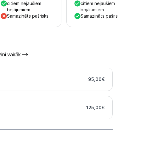
citiem nejaušiem
citiem nejaušiem
bojājumiem
bojājumiem
Samazināts pašrisks
Samazināts pašrisks
ini vairāk
95,00
€
125,00
€