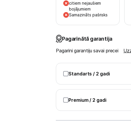
Blogs
citiem nejaušiem
bojājumiem
Samazināts pašrisks
Piegāde un apmaksa
Tehnikas izvešana
Pagarinātā garantija
Pagarini garantiju savai precei
Uzz
Uzņēmumiem
Tet pakalpojumi
Standarts
/ 2 gadi
Kontakti
Premium
/ 2 gadi
Informācija
Dāvanas