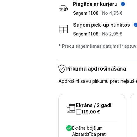
Planšetdatori un aksesuāri
Piegāde ar kurjeru
Saņem 11.08.
No 4,95 €
Piederumi
Saņem pick-up punktos
Stacionārie un bezvadu telefoni
Saņem 11.08.
No 2,95 €
Viedierīces
* Preču saņemšanas datums ir aptuve
Sadzīves tehnika
Pirkuma apdrošināšana
Skaistumkopšana
Apdrošini savu pirkumu pret nejau
Sports un atpūta
Ražotāju atjaunota tehnika
Ekrāns
/ 2 gadi
119,00
€
Vēlmju saraksts
Ekrāna bojājumi
Aizsardzība pret