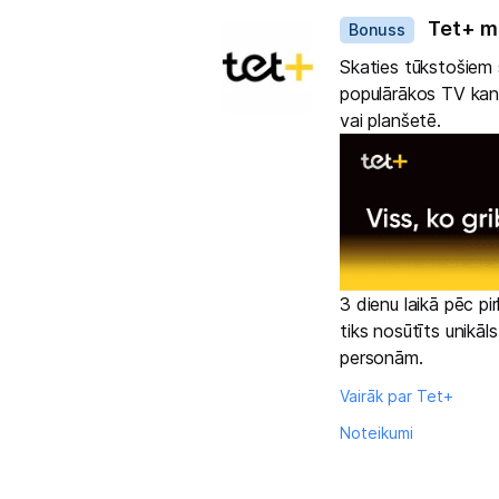
Tet+ m
Bonuss
Skaties tūkstošiem s
populārākos TV kanā
vai planšetē.
3 dienu laikā pēc p
tiks nosūtīts unikāl
personām.
Vairāk par Tet+
Noteikumi