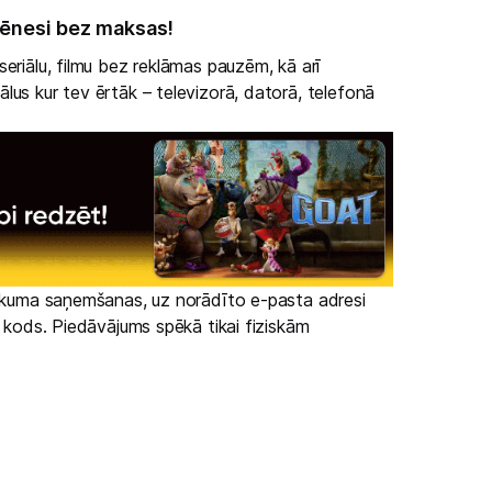
ēnesi bez maksas!
eriālu, filmu bez reklāmas pauzēm, kā arī
lus kur tev ērtāk – televizorā, datorā, telefonā
irkuma saņemšanas, uz norādīto e-pasta adresi
s kods. Piedāvājums spēkā tikai fiziskām