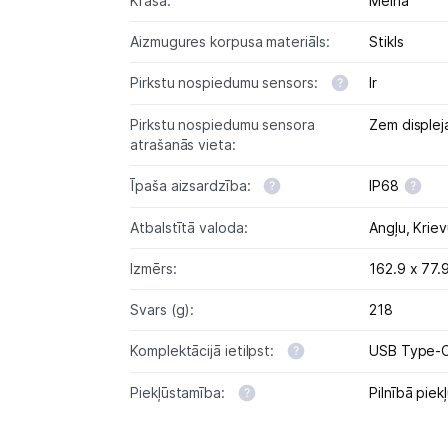
Krāsa:
Melna
Aizmugures korpusa materiāls:
Stikls
Pirkstu nospiedumu sensors:
Ir
Pirkstu nospiedumu sensora
Zem displej
atrašanās vieta:
Īpaša aizsardzība:
IP68
Atbalstītā valoda:
Angļu,
Krie
Izmērs:
162.9 x 77.
Svars (g):
218
Komplektācijā ietilpst:
USB Type-C
Piekļūstamība:
Pilnībā pie