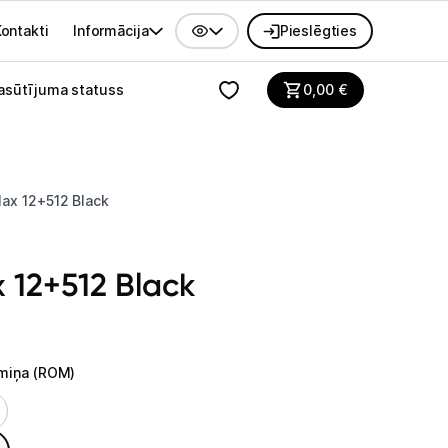
ontakti
Informācija
Pieslēgties
alvenes izvēlne
asūtījuma statuss
0,00
€
ax 12+512 Black
 12+512 Black
tmiņa (ROM)
atmiņa (ROM)