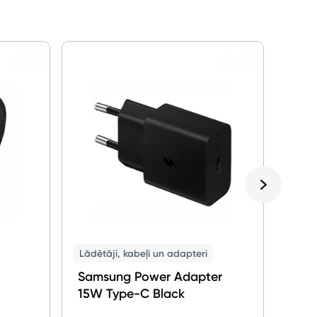
Austi
JBL
Lādētāji, kabeļi un adapteri
Samsung Power Adapter
15W Type-C Black