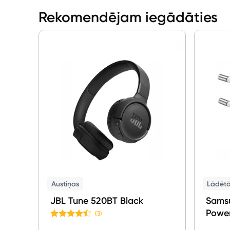
Rekomendējam iegādāties
Austiņas
Lādētāj
JBL Tune 520BT Black
Sams
Power
(3)