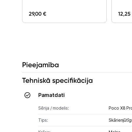
29,00 €
12,25
Pieejamība
Tehniskā specifikācija
Pamatdati
Sērija / modelis:
Poco X8 Pr
Tips:
Skārienjūtīg