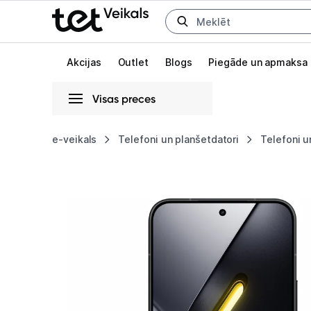
Uz kategorijam
Uz galveno saturu
Akcijas
Outlet
Blogs
Piegāde un apmaksa
Visas preces
Gaišā
Tumšā
Sistēmas
e-veikals
Telefoni un planšetdatori
Telefoni u
POCO
Animācijas
X8
Globāls iestatījums animāciju aktivizēšanai vai deaktivizēšanai visā l
Pro
Max
12+512
Black