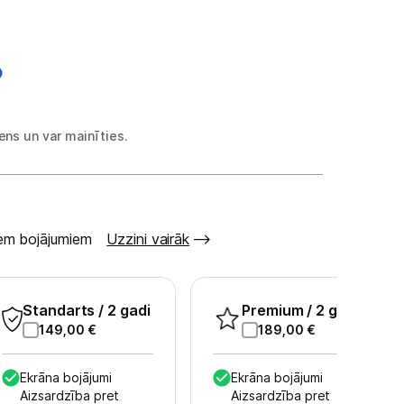
ns un var mainīties.
šiem bojājumiem
Uzzini vairāk
Standarts
/ 2 gadi
Premium
/ 2 gadi
149,00
€
189,00
€
Ekrāna bojājumi
Ekrāna bojājumi
Aizsardzība pret
Aizsardzība pret