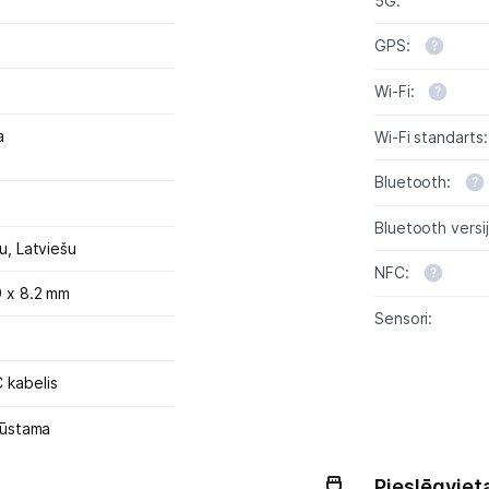
5G:
GPS:
Wi-Fi:
a
Wi-Fi standarts:
Bluetooth:
Bluetooth versij
vu,
Latviešu
NFC:
9 x 8.2 mm
Sensori:
 kabelis
kļūstama
Pieslēgviet