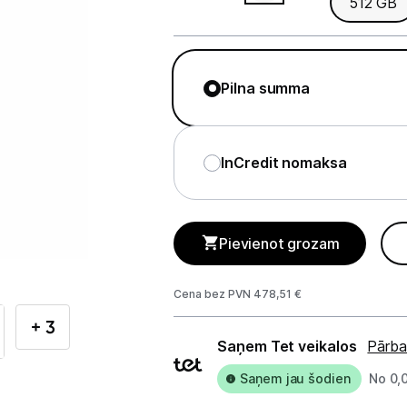
512 GB
Telefoni, planšetdatori
Telefoni un aksesuāri
Pilna summa
Mobilie telefoni un viedtālruņi
Telefona vāciņi un maciņi
InCredit nomaksa
Aizsargstikli
Atmiņas kartes
Pievienot grozam
Akumulatori (Power bank)
Auto telefona turētāji
Cena bez PVN 478,51 €
+ 3
Lādētāji, kabeļi un adapteri
Piegādes
Saņem Tet veikalos
Pārba
veidi
Brīvroku austiņas
Saņem jau šodien
No 0,