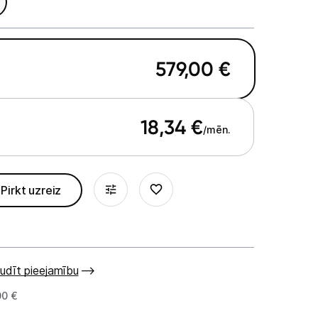
579,00
€
18,34
€
/mēn.
Pirkt uzreiz
udīt pieejamību
00 €