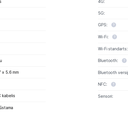
s
4G:
5G:
GPS:
Wi-Fi:
Wi-Fi standarts:
u
Bluetooth:
7 x 5.6 mm
Bluetooth versij
NFC:
 kabelis
Sensori:
kļūstama