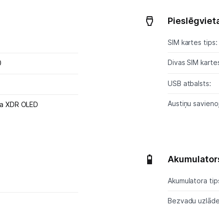
Pieslēgviet
SIM kartes tips:
Divas SIM karte
0
USB atbalsts:
Austiņu savieno
na XDR OLED
Akumulator
Akumulatora tip
Bezvadu uzlād