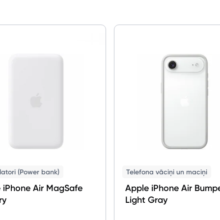
Planšetdatori un aksesuāri
Piederumi
Stacionārie un bezvadu telefoni
Viedierīces
Sadzīves tehnika
Skaistumkopšana
Sports un atpūta
Ražotāju atjaunota tehnika
atori (Power bank)
Telefona vāciņi un maciņi
 iPhone Air MagSafe
Apple iPhone Air Bump
Vēlmju saraksts
ry
Light Gray