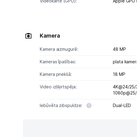
Videokarte (GPU):
Apple GPU (
Kamera
Kamera aizmugurē:
48 MP
Kameras īpašības:
plata kamer
Kamera priekšā:
18 MP
Video izšķirtspēja:
4K@24/25/3
1080p@25/
Iebūvēta zibspuldze:
Dual-LED