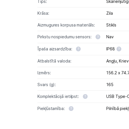
Tips:
Skārienjūtīg
Krāsa:
Zila
Aizmugures korpusa materiāls:
Stikls
Pirkstu nospiedumu sensors:
Nav
Īpaša aizsardzība:
IP68
Atbalstītā valoda:
Angļu,
Kriev
Izmērs:
156.2 x 74.
Svars (g):
165
Komplektācijā ietilpst:
USB Type-C
Piekļūstamība:
Pilnībā pie