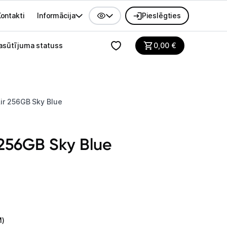
ontakti
Informācija
Pieslēgties
alvenes izvēlne
asūtījuma statuss
0,00
€
ir 256GB Sky Blue
 256GB Sky Blue
M)