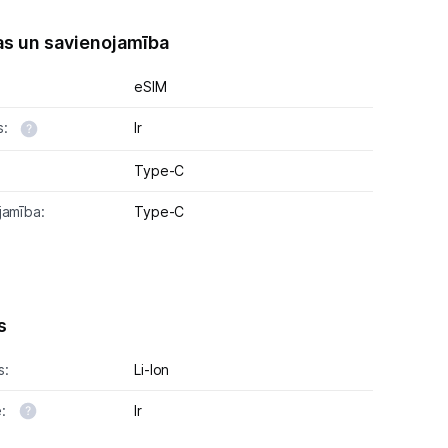
as un savienojamība
eSIM
s:
Ir
Type-C
jamība:
Type-C
s
s:
Li-lon
e:
Ir