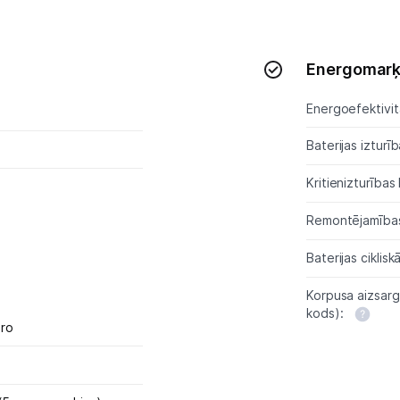
Energomar
Energoefektivitā
Baterijas izturīb
Kritienizturības
Remontējamības
Baterijas ciklisk
Korpusa aizsarg
kods):
Pro