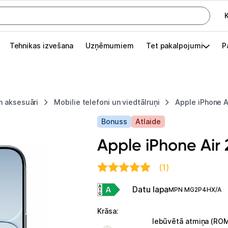
K
G
Tehnikas izvešana
Uzņēmumiem
Tet pakalpojumi
P
Pieslēgties
Pasūtījuma statuss
n aksesuāri
Mobilie telefoni un viedtālruņi
Apple iPhone A
Akcijas
Bonuss
Atlaide
Outlet
Apple iPhone Air
apā.
Izvēlies kāroto ierīci izdevīgāk!
(1)
TV un audio
Datu lapa
MPN MG2P4HX/A
Datortehnika
Krāsa
:
Iebūvētā atmiņa (RO