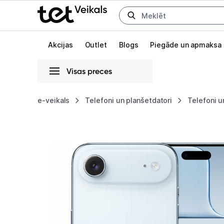
Uz kategorijam
Uz galveno saturu
Akcijas
Outlet
Blogs
Piegāde un apmaksa
Visas preces
Gaišā
Tumšā
Sistēmas
e-veikals
Telefoni un planšetdatori
Telefoni u
Apple
Animācijas
iPhone
Globāls iestatījums animāciju aktivizēšanai vai deaktivizēšanai visā l
Air
256GB
Sky
Blue