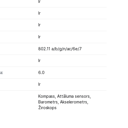
Ir
Ir
Ir
Ir
802.11 a/b/g/n/ac/6e/7
Ir
a:
6.0
Ir
Kompass,
Attāluma sensors,
Barometrs,
Akselerometrs,
Žiroskops