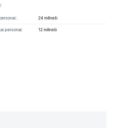
personai:
24 mēneši
kai personai:
12 mēneši