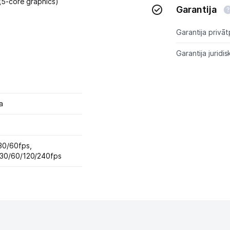
5-core graphics)
Garantija
Garantija privāt
Garantija juridis
a
0/60fps,
30/60/120/240fps