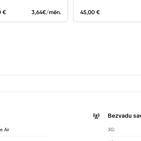
Blogs
0 €
3,64
€/mēn.
45,00 €
Piegāde un apmaksa
Tehnikas izvešana
Uzņēmumiem
Tet pakalpojumi
Kontakti
Informācija
Bezvadu sa
e Air
3G: