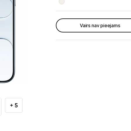
Telefoni, planšetdatori
Telefoni un aksesuāri
Vairs nav pieejams
Mobilie telefoni un viedtālruņi
Telefona vāciņi un maciņi
Aizsargstikli
Atmiņas kartes
Akumulatori (Power bank)
Auto telefona turētāji
+ 5
Lādētāji, kabeļi un adapteri
Brīvroku austiņas