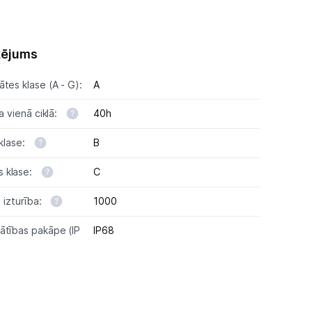
ķējums
tes klase (A - G):
A
a vienā ciklā:
40h
 klase:
B
 klase:
C
ā izturība:
1000
ātības pakāpe (IP
IP68