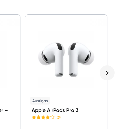
GPS 
Appl
Austiņas
er –
Apple AirPods Pro 3
(3)