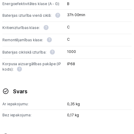
Energoefektivitātes klase (A - G):
B
37h 00min
Baterijas izturība vienā ciklā:
C
Kritienizturības klase:
C
Remontējamības klase:
1000
Baterijas cikliskā izturība:
Korpusa aizsargātības pakāpe (IP
IP68
kods):
Svars
Ar iepakojumu:
0,35 kg
Bez iepakojuma:
0,17 kg