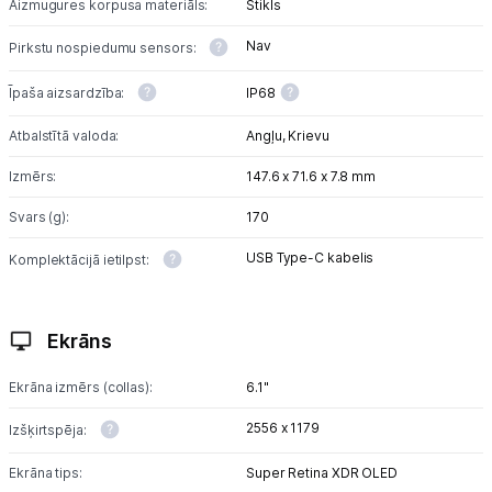
Aizmugures korpusa materiāls:
Stikls
Nav
Pirkstu nospiedumu sensors:
Īpaša aizsardzība:
IP68
Atbalstītā valoda:
Angļu,
Krievu
Izmērs:
147.6 x 71.6 x 7.8 mm
Svars (g):
170
USB Type-C kabelis
Komplektācijā ietilpst:
Ekrāns
Ekrāna izmērs (collas):
6.1"
2556 x 1179
Izšķirtspēja:
Ekrāna tips:
Super Retina XDR OLED