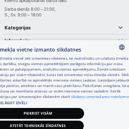
Klientu apkalpošanas darba laiks:
Darba dienās 8:00 – 21:00,
S., Sv. 9:00 – 18:00
Kategorijas
Informācija
tīmekļa vietne izmanto sīkdatnes
Noderīgas saites
īmekļa vietnē tiek izmantotas sīkdatnes, lai nodrošinātu un uzlabotu tīmekļa
LATVIAN
es darbību, sniegtu vietnes apmeklētājiem pielāgotu informāciju par mūsu
ktiem un pakalpojumiem, analizētu vietnes apmeklējumu. Zemāk sniedzam
RUSSIAN
māciju par visām sīkdatnēm, kuras tiek izmantotas mūsu tīmekļa vietnēs. Sīk
šķirties atkarībā no apmeklētās interneta vietnes sadaļas. Lietotājam jebkurā
ENGLISH
pēja piekrist, atteikties vai mainīt savu piekrišanu. Piekrišanas sniegšana, kā a
kšana vai mainīšana attiecas uz visām interneta vietnes sadaļām. Vairāk
mācijas par izmantotajām sīkdatnēm skatīt
sīkdatņu izmantošanas noteikumo
IELĀGOT IZVĒLI
© SIA Tet 2026 -
Visas cenas norādītas EUR ar PVN 21%
PIEKRIST VISĀM
Interneta veikala izstrāde —
ATSTĀT TEHNISKĀS SĪKDATNES