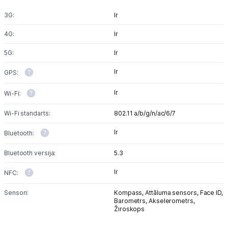
3G:
Ir
4G:
Ir
5G:
Ir
Ir
GPS:
Ir
Wi-Fi:
Wi-Fi standarts:
802.11 a/b/g/n/ac/6/7
Ir
Bluetooth:
Bluetooth versija:
5.3
Ir
NFC:
Sensori:
Kompass,
Attāluma sensors,
Face ID,
Barometrs,
Akselerometrs,
Žiroskops