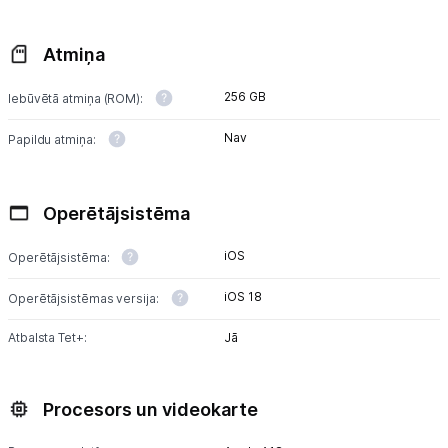
Atmiņa
256 GB
Iebūvētā atmiņa (ROM):
Nav
Papildu atmiņa:
Operētājsistēma
iOS
Operētājsistēma:
iOS 18
Operētājsistēmas versija:
Atbalsta Tet+:
Jā
Procesors un videokarte