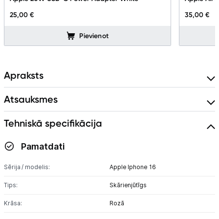
Blogs
25,00 €
35,00 €
Piegāde un apmaksa
Pievienot
Tehnikas izvešana
Apraksts
Uzņēmumiem
Atsauksmes
Tet pakalpojumi
Tehniskā specifikācija
Pamatdati
Kontakti
Sērija / modelis:
Apple Iphone 16
Informācija
Tips:
Skārienjūtīgs
Krāsa:
Rozā