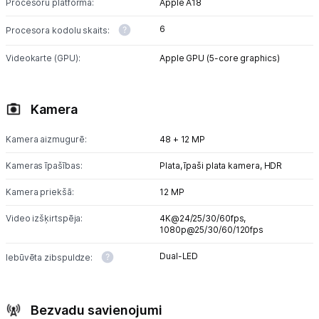
Procesoru platforma:
Apple A18
6
Procesora kodolu skaits:
Videokarte (GPU):
Apple GPU (5-core graphics)
Kamera
Kamera aizmugurē:
48 + 12 MP
Kameras īpašības:
Plata, īpaši plata kamera, HDR
Kamera priekšā:
12 MP
Video izšķirtspēja:
4K@24/25/30/60fps,
1080p@25/30/60/120fps
Dual-LED
Iebūvēta zibspuldze:
Bezvadu savienojumi