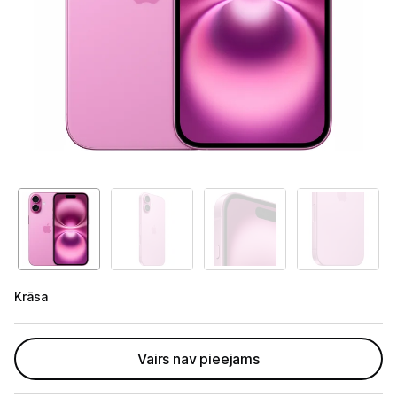
Telefoni, planšetdatori
Telefoni un aksesuāri
Mobilie telefoni un viedtālruņi
Telefona vāciņi un maciņi
Aizsargstikli
Atmiņas kartes
Akumulatori (Power bank)
Auto telefona turētāji
Krāsa
Lādētāji, kabeļi un adapteri
Vairs nav pieejams
Brīvroku austiņas