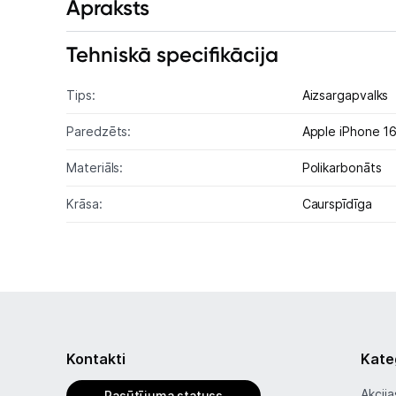
Apraksts
Tehniskā specifikācija
Tips:
Aizsargapvalks
Paredzēts:
Apple iPhone 1
Materiāls:
Polikarbonāts
Krāsa:
Caurspīdīga
Kontakti
Kate
Akcija
Pasūtījuma statuss