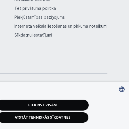
Tet privātuma politika
Piekļūstamības paziņojums
Interneta veikala lietošanas un pirkuma noteikumi
Sīkdatņu iestatījumi
LATVIAN
PIEKRIST VISĀM
RUSSIAN
ATSTĀT TEHNISKĀS SĪKDATNES
ENGLISH