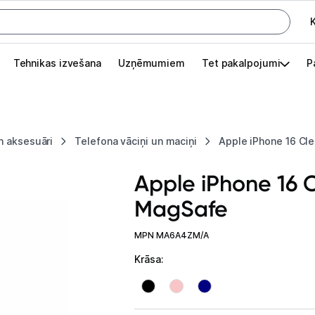
K
G
Tehnikas izvešana
Uzņēmumiem
Tet pakalpojumi
P
Pieslēgties
Pasūtījuma statuss
n aksesuāri
Telefona vāciņi un maciņi
Apple iPhone 16 Cl
Akcijas
Apple iPhone 16 
Outlet
MagSafe
apā.
Izvēlies kāroto ierīci izdevīgāk!
MPN MA6A4ZM/A
TV un audio
Krāsa
:
Datortehnika