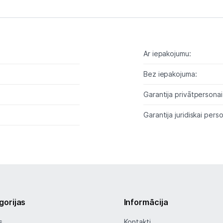
Planšetdatori un aksesuāri
Piederumi
Stacionārie un bezvadu telefoni
Ar iepakojumu:
Viedierīces
6
Bez iepakojuma:
Sadzīves tehnika
Garantija privātpersonai
Skaistumkopšana
Garantija juridiskai perso
Sports un atpūta
Ražotāju atjaunota tehnika
Vēlmju saraksts
gorijas
Informācija
s
Kontakti