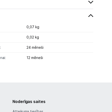
0,07 kg
0,02 kg
:
24 mēneši
nai:
12 mēneši
Noderīgas saites
Atteikuma tiesības