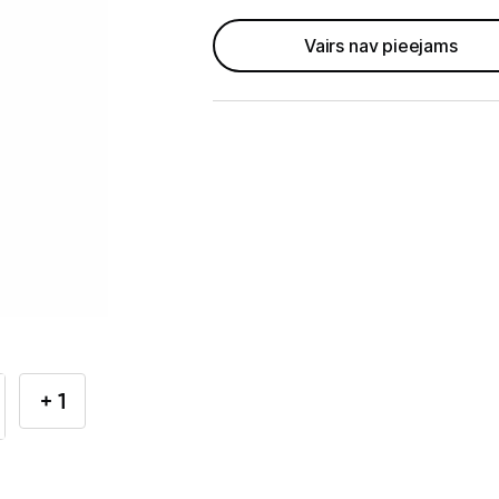
Telefoni, planšetdatori
Vairs nav pieejams
Telefoni un aksesuāri
Mobilie telefoni un viedtālruņi
Telefona vāciņi un maciņi
Aizsargstikli
Atmiņas kartes
Akumulatori (Power bank)
Auto telefona turētāji
+ 1
Lādētāji, kabeļi un adapteri
Brīvroku austiņas