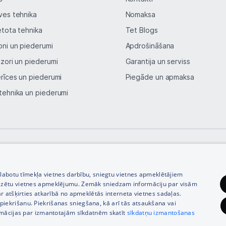
Blogs
ves tehnika
Nomaksa
etota tehnika
Tet Blogs
Piegāde un apmaksa
oni un piederumi
Apdrošināšana
izori un piederumi
Garantija un serviss
Tehnikas izvešana
erīces un piederumi
Piegāde un apmaksa
tehnika un piederumi
Uzņēmumiem
Tet pakalpojumi
Kontakti
© SIA Tet 2026 -
Visas cenas norādītas EUR ar PVN 21%
zlabotu tīmekļa vietnes darbību, sniegtu vietnes apmeklētājiem
Informācija
izētu vietnes apmeklējumu. Zemāk sniedzam informāciju par visām
r atšķirties atkarībā no apmeklētās interneta vietnes sadaļas.
vu piekrišanu. Piekrišanas sniegšana, kā arī tās atsaukšana vai
rmācijas par izmantotajām sīkdatnēm skatīt
sīkdatņu izmantošanas