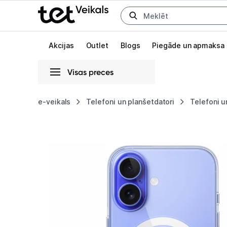
Uz kategorijam
Uz galveno saturu
Akcijas
Outlet
Blogs
Piegāde un apmaksa
Visas preces
Gaišā
Tumšā
Sistēmas
e-veikals
Telefoni un planšetdatori
Telefoni u
Apple
Animācijas
iPhone
Globāls iestatījums animāciju aktivizēšanai vai deaktivizēšanai visā l
16
Clear
Case
with
MagSafe