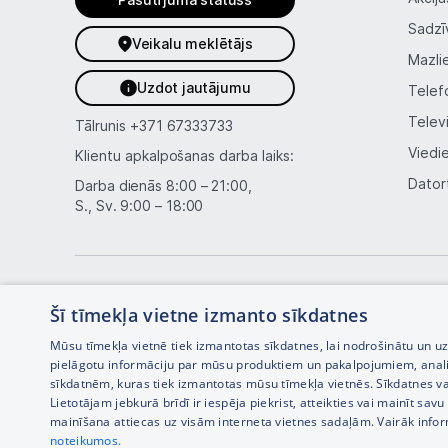
Sadzī
Veikalu meklētājs
Mazli
Uzdot jautājumu
Telef
Telev
Tālrunis
+371 67333733
Viedi
Klientu apkalpošanas darba laiks:
Dator
Darba dienās 8:00 – 21:00,
S., Sv. 9:00 – 18:00
Šī tīmekļa vietne izmanto sīkdatnes
Mūsu tīmekļa vietnē tiek izmantotas sīkdatnes, lai nodrošinātu un u
pielāgotu informāciju par mūsu produktiem un pakalpojumiem, anal
sīkdatnēm, kuras tiek izmantotas mūsu tīmekļa vietnēs. Sīkdatnes va
Interneta veikala izstrāde —
Lietotājam jebkurā brīdī ir iespēja piekrist, atteikties vai mainīt sa
mainīšana attiecas uz visām interneta vietnes sadaļām. Vairāk info
noteikumos.