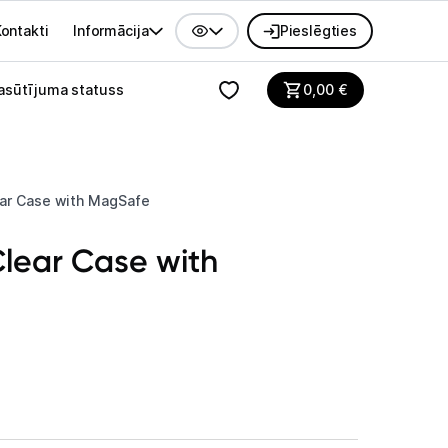
ontakti
Informācija
Pieslēgties
alvenes izvēlne
asūtījuma statuss
0,00
€
ear Case with MagSafe
Clear Case with