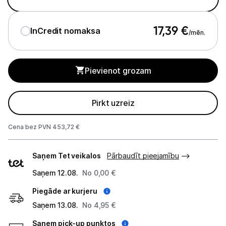
GPS
Elektrostacijas un saules paneļi
17,39
€
InCredit nomaksa
/mēn.
Zāles pļāvēji roboti
Sadzīves tehnika
Pievienot grozam
Skaistumkopšana
Pirkt uzreiz
Sports un atpūta
Cena bez PVN 453,72 €
Piederumi sportam
Piegādes
Saņem Tet veikalos
Pārbaudīt pieejamību
veidi
Viedpulksteņi
Saņem 12.08.
No 0,00 €
Sporta kameras
Piegāde ar kurjeru
Saņem 13.08.
No 4,95 €
Masāžas ierīces
Saņem pick-up punktos