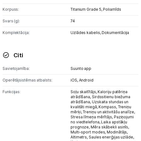
Korpuss:
Titanium Grade 5,
Poliamīds
Svars (g):
74
Komplektācija:
Uzlādes kabelis,
Dokumentācija
Citi
Savietojamība:
Suunto app
Operētājsistēmas atbalsts:
iOS,
Android
Funkcijas:
Soļu skaitītājs,
Kaloriju patēriņa
atrādīšana,
Sirdssitienu biežuma
atrādīšana,
Uzskaita stundas un
kvalitāti miegā,
Kompass,
Treniņu
mērķi,
Treniņu un aktivitāšu analīze,
Stresa līmeņa mērītājs,
Paziņojumi
no viedtelefona,
Laika apstākļu
prognoze,
Mēra skābekli asinīs,
Multi-sport modes,
Modinātājs,
Altimetrs,
Saules enerģijas uzlāde,