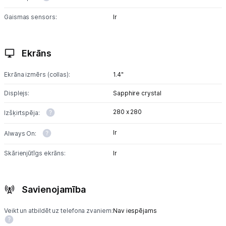
Gaismas sensors:
Ir
Ekrāns
Ekrāna izmērs (collas):
1.4"
Displejs:
Sapphire crystal
280 x 280
Izšķirtspēja:
Ir
Always On:
Skārienjūtīgs ekrāns:
Ir
Savienojamība
Veikt un atbildēt uz telefona zvaniem:
Nav iespējams