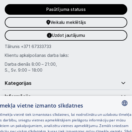
Pasūtījuma statuss
Veikalu meklētājs
Uzdot jautājumu
Tālrunis
+371 67333733
Klientu apkalpošanas darba laiks:
Darba dienās 8:00 – 21:00,
S., Sv. 9:00 – 18:00
Kategorijas
Informācija
tīmekļa vietne izmanto sīkdatnes
Noderīgas saites
īmekļa vietnē tiek izmantotas sīkdatnes, lai nodrošinātu un uzlabotu tīmekļa
LATVIAN
es darbību, sniegtu vietnes apmeklētājiem pielāgotu informāciju par mūsu
ktiem un pakalpojumiem, analizētu vietnes apmeklējumu. Zemāk sniedzam
RUSSIAN
māciju par visām sīkdatnēm, kuras tiek izmantotas mūsu tīmekļa vietnēs. Sīk