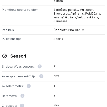
Kartes
Piemērots sporta veidiem:
Skriešana pa taku,
Multisport,
Snovbords,
Alpīnisms,
Peldēšana,
Iešana/nūjošana,
Velobraukšana,
Skriešana
Papildus:
Ūdens izturība 10 ATM
Pulksteņa tips:
Sporta
Sensori
Ir
Sirdsdarbības sensors:
Nav
Asinsspiediena mērītājs:
Ir
Akselerometrs:
Ir
Barometrs:
Nav
Žiroskops: