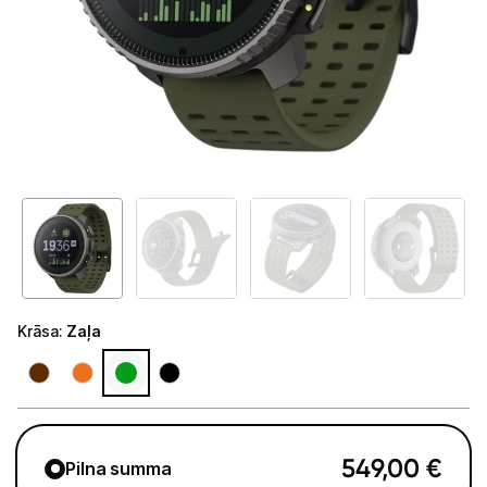
Telefoni, planšetdatori
Viedierīces
Viedpulksteņi un aproces
Viedpulksteņi
Viedie gredzeni
Fitnesa aproces
Aksesuāri viedpulksteņiem
Krāsa
:
Zaļa
Droni un piederumi
Izklaide un atpūta
Video
549,00
€
Pilna summa