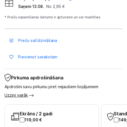
Atpūta
Saņem 13.08.
No 2,95 €
GPS
* Preču saņemšanas datums ir aptuvens un var mainīties.
Ražotāju atjaunota tehnika
Preču salīdzināšana
Vēlmju saraksts
Pievienot sarakstam
Blogs
Pirkuma apdrošināšana
Piegāde un apmaksa
Apdrošini savu pirkumu pret nejaušiem bojājumiem
Uzzini vairāk
Tehnikas izvešana
Ekrāns
/ 2 gadi
Stand
Uzņēmumiem
119,00
€
149