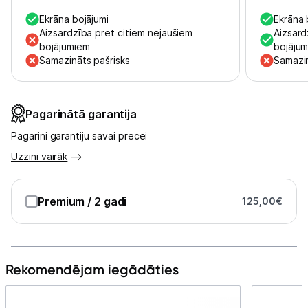
Tet pakalpojumi
Ekrāna bojājumi
Ekrāna 
Aizsardzība pret citiem nejaušiem
Aizsard
bojājumiem
bojāju
Kontakti
Samazināts pašrisks
Samazin
Informācija
Pagarinātā garantija
Pagarini garantiju savai precei
Uzzini vairāk
Premium
/ 2 gadi
125,00
€
Rekomendējam iegādāties