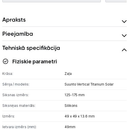
Apraksts
Pieejamība
Tehniskā specifikācija
Fiziskie parametri
Krāsa:
Zaļa
Sērija / modelis:
Suunto Vertical Titanium Solar
Siksnas izmērs:
125-175 mm
Siksniņas materiāls:
Silikons
Izmērs:
49 x 49 x 13.6 mm
Ietvara izmērs (mm):
49mm