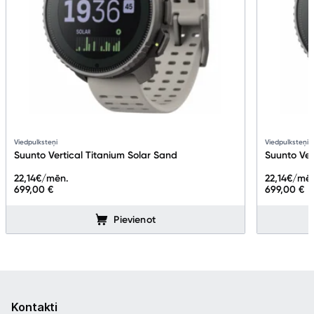
Viedpulksteņi
Viedpulksteņi
Suunto Vertical Titanium Solar Sand
Suunto Ver
22,14
€/mēn.
22,14
€/mē
699,00 €
699,00 €
Pievienot
Kontakti