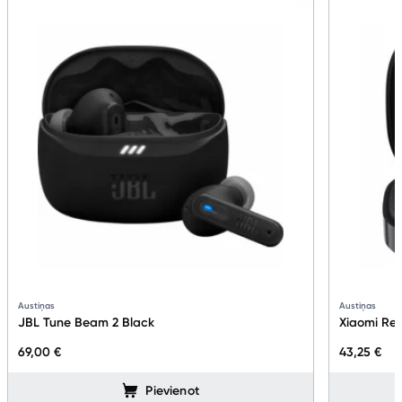
Austiņas
Austiņas
JBL Tune Beam 2 Black
Xiaomi Red
69,00 €
43,25 €
Pievienot