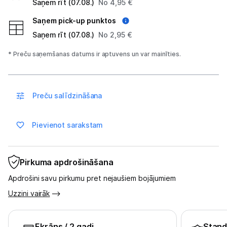
Saņem rīt (07.08.)
No 4,95 €
Atpūta
Saņem pick-up punktos
GPS
Saņem rīt (07.08.)
No 2,95 €
Ražotāju atjaunota tehnika
* Preču saņemšanas datums ir aptuvens un var mainīties.
Vēlmju saraksts
Preču salīdzināšana
Blogs
Pievienot sarakstam
Piegāde un apmaksa
Pirkuma apdrošināšana
Tehnikas izvešana
Apdrošini savu pirkumu pret nejaušiem bojājumiem
Uzzini vairāk
Uzņēmumiem
Ekrāns
/ 2 gadi
Stand