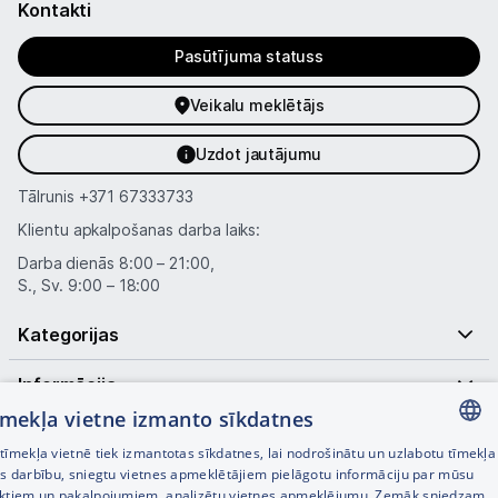
Kontakti
Pasūtījuma statuss
Veikalu meklētājs
Uzdot jautājumu
Tālrunis
+371 67333733
Klientu apkalpošanas darba laiks:
Darba dienās 8:00 – 21:00,
S., Sv. 9:00 – 18:00
Kategorijas
Informācija
tīmekļa vietne izmanto sīkdatnes
Noderīgas saites
īmekļa vietnē tiek izmantotas sīkdatnes, lai nodrošinātu un uzlabotu tīmekļa
LATVIAN
es darbību, sniegtu vietnes apmeklētājiem pielāgotu informāciju par mūsu
ktiem un pakalpojumiem, analizētu vietnes apmeklējumu. Zemāk sniedzam