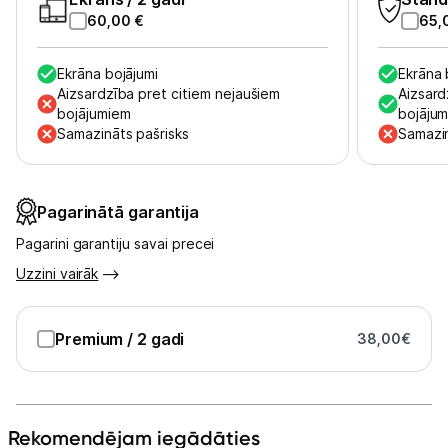
Tet pakalpojumi
60,00
€
65,
Kontakti
Ekrāna bojājumi
Ekrāna 
Aizsardzība pret citiem nejaušiem
Aizsard
bojājumiem
bojāju
Informācija
Samazināts pašrisks
Samazin
Pagarinātā garantija
Pagarini garantiju savai precei
Uzzini vairāk
Premium
/ 2 gadi
38,00
€
Rekomendējam iegādāties