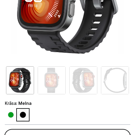
Telefoni, planšetdatori
Viedierīces
Viedpulksteņi un aproces
Viedpulksteņi
Viedie gredzeni
Fitnesa aproces
Aksesuāri viedpulksteņiem
Droni un piederumi
Krāsa
:
Melna
Izklaide un atpūta
Video