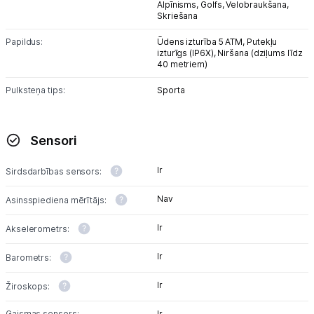
Alpīnisms,
Golfs,
Velobraukšana,
Skriešana
Papildus:
Ūdens izturība 5 ATM,
Putekļu
izturīgs (IP6X),
Niršana (dziļums līdz
40 metriem)
Pulksteņa tips:
Sporta
Sensori
Ir
Sirdsdarbības sensors:
Nav
Asinsspiediena mērītājs:
Ir
Akselerometrs:
Ir
Barometrs:
Ir
Žiroskops:
Gaismas sensors:
Ir