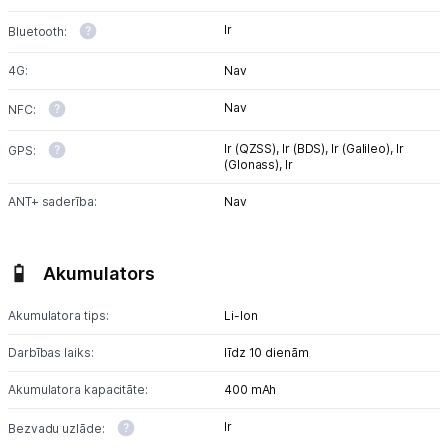
Ir
Bluetooth:
4G:
Nav
Nav
NFC:
Ir (QZSS),
Ir (BDS),
Ir (Galileo),
Ir
GPS:
(Glonass),
Ir
ANT+ saderība:
Nav
Akumulators
Akumulatora tips:
Li-lon
Darbības laiks:
līdz 10 dienām
Akumulatora kapacitāte:
400 mAh
Ir
Bezvadu uzlāde: