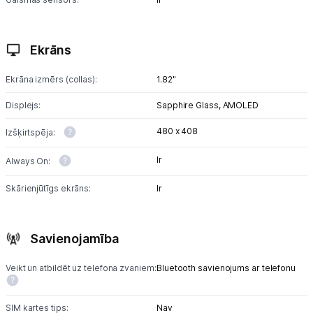
Ekrāns
Ekrāna izmērs (collas):
1.82"
Displejs:
Sapphire Glass,
AMOLED
480 x 408
Izšķirtspēja:
Ir
Always On:
Skārienjūtīgs ekrāns:
Ir
Savienojamība
Veikt un atbildēt uz telefona zvaniem:
Bluetooth savienojums ar telefonu
SIM kartes tips:
Nav