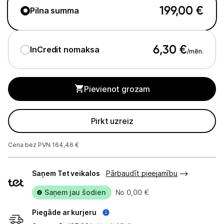
GPS
199,00
€
Pilna summa
Elektrostacijas un saules paneļi
6,30
€
Zāles pļāvēji roboti
InCredit nomaksa
/mēn.
Sadzīves tehnika
Pievienot grozam
Skaistumkopšana
Sports un atpūta
Pirkt uzreiz
Piederumi sportam
Cena bez PVN 164,46 €
Viedpulksteņi
Piegādes
Saņem Tet veikalos
Pārbaudīt pieejamību
veidi
Sporta kameras
Saņem jau šodien
No 0,00 €
Masāžas ierīces
Piegāde ar kurjeru