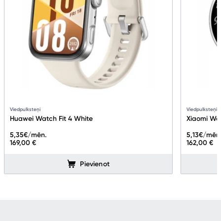
Viedpulksteņi
Viedpulksteņi
Huawei Watch Fit 4 White
Xiaomi Wa
5,35
€/mēn.
5,13
€/mēn
169,00 €
162,00 €
Pievienot