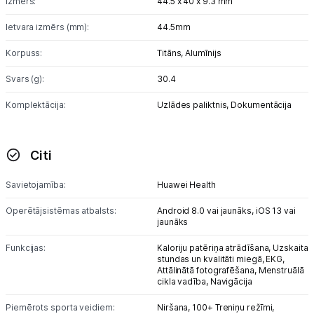
Izmērs:
44.5 x 40 x 9.3 mm
Ietvara izmērs (mm):
44.5mm
Korpuss:
Titāns,
Alumīnijs
Svars (g):
30.4
Komplektācija:
Uzlādes paliktnis,
Dokumentācija
Citi
Savietojamība:
Huawei Health
Operētājsistēmas atbalsts:
Android 8.0 vai jaunāks,
iOS 13 vai
jaunāks
Funkcijas:
Kaloriju patēriņa atrādīšana,
Uzskaita
stundas un kvalitāti miegā,
EKG,
Attālinātā fotografēšana,
Menstruālā
cikla vadība,
Navigācija
Piemērots sporta veidiem:
Niršana,
100+ Treniņu režīmi,