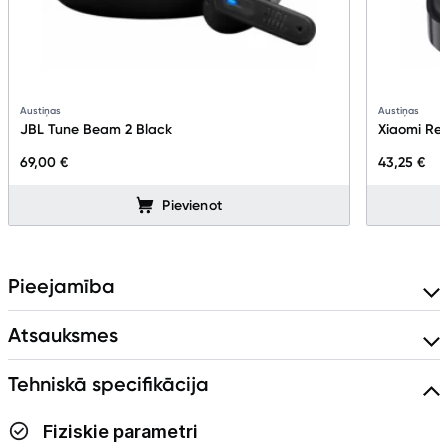
Austiņas
Austiņas
JBL Tune Beam 2 Black
Xiaomi Red
69,00 €
43,25 €
Pievienot
Pieejamība
Atsauksmes
Tehniskā specifikācija
Fiziskie parametri