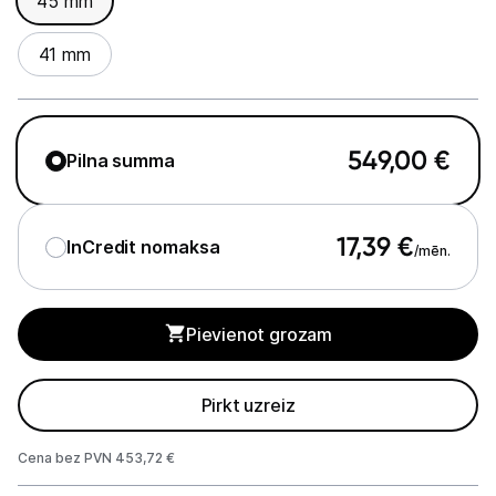
45 mm
GPS
41 mm
Elektrostacijas un saules paneļi
Zāles pļāvēji roboti
Sadzīves tehnika
549,00
€
Pilna summa
Skaistumkopšana
17,39
€
InCredit nomaksa
/mēn.
Sports un atpūta
Piederumi sportam
Pievienot grozam
Viedpulksteņi
Pirkt uzreiz
Sporta kameras
Cena bez PVN 453,72 €
Masāžas ierīces