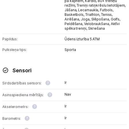
pa kāpnēm,
Kardio,
80+ treniņu
režīmi,
Treniņi ratiņkrēslu lietotājiem,
Jāšana,
Lecamaukla,
Futbols,
Basketbols,
Triathlon,
Teniss,
Airēšana,
Joga,
Slēpošana,
Golfs,
Peldēšana,
Velobraukšana,
Aktīvi
spēka treniņi,
Skriešana
Papildus:
Ūdens izturība 5 ATM
Pulksteņa tips:
Sporta
Sensori
Ir
Sirdsdarbības sensors:
Nav
Asinsspiediena mērītājs:
Ir
Akselerometrs:
Ir
Barometrs: