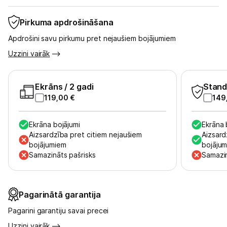
Tet pakalpojumi
Pirkuma apdrošināšana
Kontakti
Apdrošini savu pirkumu pret nejaušiem bojājumiem
Uzzini vairāk
Informācija
Ekrāns
/ 2 gadi
Stand
119,00
€
149
Ekrāna bojājumi
Ekrāna 
Aizsardzība pret citiem nejaušiem
Aizsard
bojājumiem
bojāju
Samazināts pašrisks
Samazin
Pagarinātā garantija
Pagarini garantiju savai precei
Uzzini vairāk