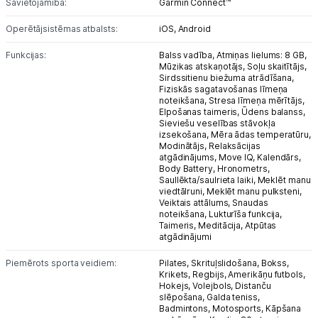
Savietojamība:
Garmin Connect™
Operētājsistēmas atbalsts:
iOS,
Android
Funkcijas:
Balss vadība,
Atmiņas lielums: 8 GB,
Mūzikas atskaņotājs,
Soļu skaitītājs,
Sirdssitienu biežuma atrādīšana,
Fiziskās sagatavošanas līmeņa
noteikšana,
Stresa līmeņa mērītājs,
Elpošanas taimeris,
Ūdens balanss,
Sieviešu veselības stāvokļa
izsekošana,
Mēra ādas temperatūru,
Modinātājs,
Relaksācijas
atgādinājums,
Move IQ,
Kalendārs,
Body Battery,
Hronometrs,
Saullēkta/saulrieta laiki,
Meklēt manu
viedtālruni,
Meklēt manu pulksteni,
Veiktais attālums,
Snaudas
noteikšana,
Lukturīša funkcija,
Taimeris,
Meditācija,
Atpūtas
atgādinājumi
Piemērots sporta veidiem:
Pilates,
Skrituļslidošana,
Bokss,
Krikets,
Regbijs,
Amerikāņu futbols,
Hokejs,
Volejbols,
Distanču
slēpošana,
Galda teniss,
Badmintons,
Motosports,
Kāpšana