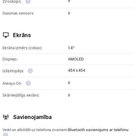
Ir
Žiroskops:
Gaismas sensors:
Ir
Ekrāns
Ekrāna izmērs (collas):
1.4"
Displejs:
AMOLED
454 x 454
Izšķirtspēja:
Ir
Always On:
Skārienjūtīgs ekrāns:
Ir
Savienojamība
Veikt un atbildēt uz telefona zvaniem:
Bluetooth savienojums ar telefonu