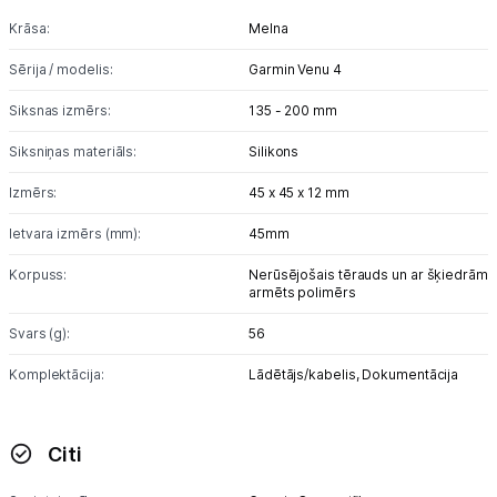
Krāsa:
Melna
Sērija / modelis:
Garmin Venu 4
Siksnas izmērs:
135 - 200 mm
Siksniņas materiāls:
Silikons
Izmērs:
45 x 45 x 12 mm
Ietvara izmērs (mm):
45mm
Korpuss:
Nerūsējošais tērauds un ar šķiedrām
armēts polimērs
Svars (g):
56
Komplektācija:
Lādētājs/kabelis,
Dokumentācija
Citi