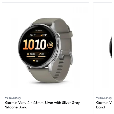
Viedpulksteņi
Viedpulksteņi
Garmin Venu 4 - 45mm Silver with Silver Grey
Garmin Ven
Silicone Band
band