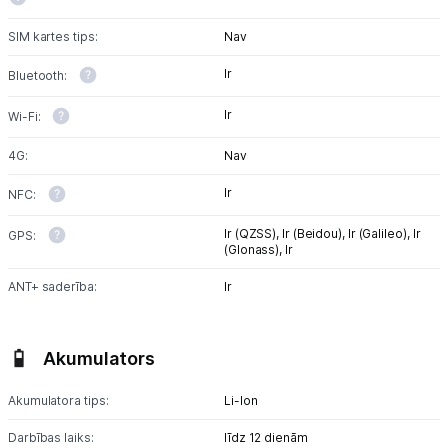
SIM kartes tips:
Nav
Ir
Bluetooth:
Ir
Wi-Fi:
4G:
Nav
Ir
NFC:
Ir (QZSS),
Ir (Beidou),
Ir (Galileo),
Ir
GPS:
(Glonass),
Ir
ANT+ saderība:
Ir
Akumulators
Akumulatora tips:
Li-lon
Darbības laiks:
līdz 12 dienām