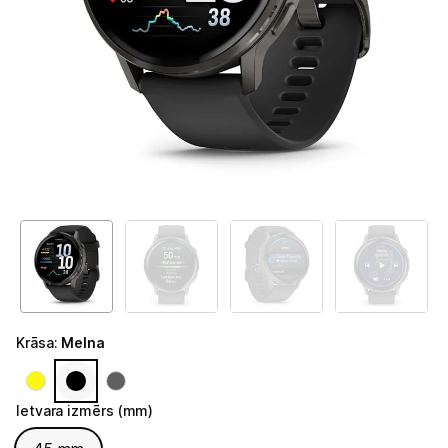
Telefoni, planšetdatori
Viedierīces
Viedpulksteņi un aproces
Viedpulksteņi
Viedie gredzeni
Fitnesa aproces
Aksesuāri viedpulksteņiem
Droni un piederumi
Krāsa
:
Melna
Izklaide un atpūta
Video
Ietvara izmērs (mm)
Ietvara izmērs (mm)