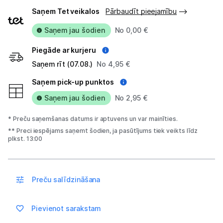
Piegādes
Atpūta
Saņem Tet veikalos
Pārbaudīt pieejamību
veidi
GPS
Saņem jau šodien
No 0,00 €
Ražotāju atjaunota tehnika
Piegāde ar kurjeru
Saņem rīt (07.08.)
No 4,95 €
Saņem pick-up punktos
Vēlmju saraksts
Saņem jau šodien
No 2,95 €
Blogs
* Preču saņemšanas datums ir aptuvens un var mainīties.
** Preci iespējams saņemt šodien, ja pasūtījums tiek veikts līdz
plkst. 13:00
Piegāde un apmaksa
Tehnikas izvešana
Preču salīdzināšana
Uzņēmumiem
Pievienot sarakstam