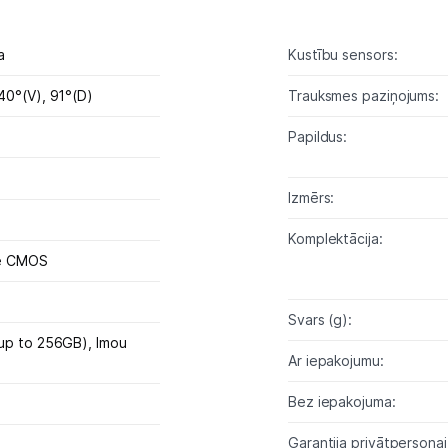
GPS
Elektrostacijas un saules paneļi
a
Kustību sensors:
Zāles pļāvēji roboti
40°(V), 91°(D)
Trauksmes paziņojums:
Papildus:
Sadzīves tehnika
Skaistumkopšana
Izmērs:
Sports un atpūta
Komplektācija:
ve CMOS
Ražotāju atjaunota tehnika
Svars (g):
(up to 256GB),
Imou
Vēlmju saraksts
Ar iepakojumu:
Bez iepakojuma:
Blogs
Garantija privātpersonai