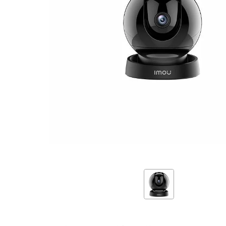
PC-
GS2DP-
5K0W