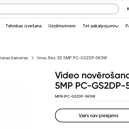
K
G
Tehnikas izvešana
Uzņēmumiem
Tet pakalpojumi
P
Pieslēgties
Pasūtījuma statuss
šanas kameras
Imou Rex 3D 5MP PC-GS2DP-5K0W
Akcijas
Video novērošan
Outlet
5MP PC-GS2DP-
apā.
Izvēlies kāroto ierīci izdevīgāk!
MPN IPC-GS2DP-5K0W
TV un audio
Vairs nav pieejams
Datortehnika