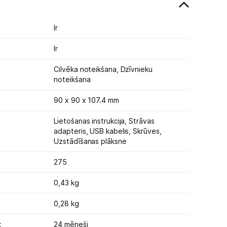
Ir
Ir
Cilvēka noteikšana,
Dzīvnieku
noteikšana
90 x 90 x 107.4 mm
Lietošanas instrukcija,
Strāvas
adapteris,
USB kabelis,
Skrūves,
Uzstādīšanas plāksne
275
0,43 kg
0,28 kg
:
24 mēneši