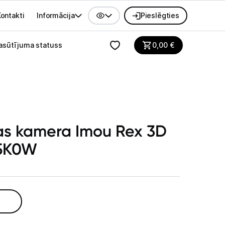
ontakti
Informācija
Pieslēgties
alvenes izvēlne
asūtījuma statuss
0,00
€
as kamera Imou Rex 3D
5K0W