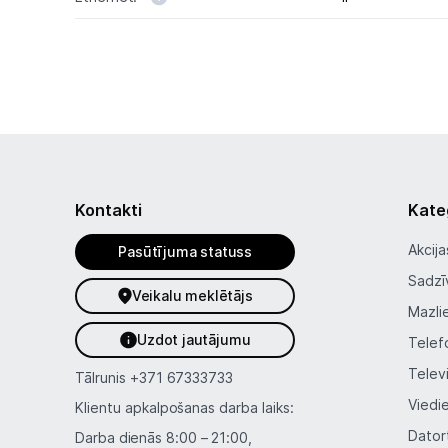
Kontakti
Kate
Akcija
Pasūtījuma statuss
Sadzī
Veikalu meklētājs
Mazli
Uzdot jautājumu
Telef
Telev
Tālrunis
+371 67333733
Viedi
Klientu apkalpošanas darba laiks:
Dator
Darba dienās 8:00 – 21:00,