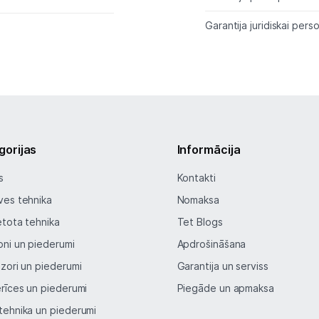
Piegāde un apmaksa
Garantija juridiskai perso
Tehnikas izvešana
Uzņēmumiem
Tet pakalpojumi
gorijas
Informācija
s
Kontakti
Kontakti
ves tehnika
Nomaksa
etota tehnika
Tet Blogs
Informācija
oni un piederumi
Apdrošināšana
izori un piederumi
Garantija un serviss
erīces un piederumi
Piegāde un apmaksa
tehnika un piederumi