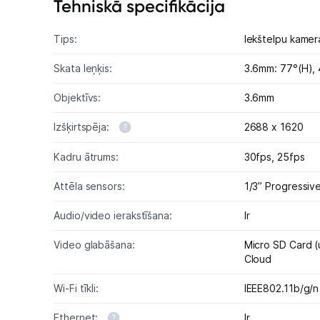
Tehniskā specifikācija
Tips:
Iekštelpu kamer
Skata leņķis:
3.6mm: 77°(H), 
Objektīvs:
3.6mm
Izšķirtspēja:
2688 x 1620
Kadru ātrums:
30fps,
25fps
Attēla sensors:
1/3” Progressi
Audio/video ierakstīšana:
Ir
Video glabāšana:
Micro SD Card 
Cloud
Wi-Fi tīkli:
IEEE802.11b/g/n
Ethernet:
Ir