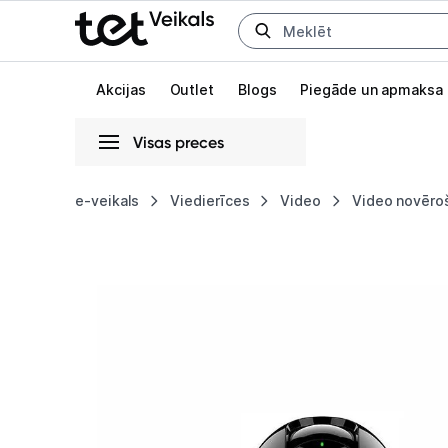
Uz kategorijam
Uz galveno saturu
Akcijas
Outlet
Blogs
Piegāde un apmaksa
Visas preces
Gaišā
Tumšā
Sistēmas
e-veikals
Viedierīces
Video
Video novēro
Video
Animācijas
novērošanas
Globāls iestatījums animāciju aktivizēšanai vai deaktivizēšanai visā l
kamera
Imou
Rex
3D
5MP