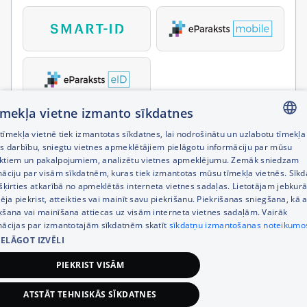
tīmekļa vietne izmanto sīkdatnes
īmekļa vietnē tiek izmantotas sīkdatnes, lai nodrošinātu un uzlabotu tīmekļa
LATVIAN
es darbību, sniegtu vietnes apmeklētājiem pielāgotu informāciju par mūsu
ktiem un pakalpojumiem, analizētu vietnes apmeklējumu. Zemāk sniedzam
RUSSIAN
māciju par visām sīkdatnēm, kuras tiek izmantotas mūsu tīmekļa vietnēs. Sīk
šķirties atkarībā no apmeklētās interneta vietnes sadaļas. Lietotājam jebkurā
ENGLISH
pēja piekrist, atteikties vai mainīt savu piekrišanu. Piekrišanas sniegšana, kā a
kšana vai mainīšana attiecas uz visām interneta vietnes sadaļām. Vairāk
mācijas par izmantotajām sīkdatnēm skatīt
sīkdatņu izmantošanas noteikumo
IELĀGOT IZVĒLI
PIEKRIST VISĀM
ATSTĀT TEHNISKĀS SĪKDATNES