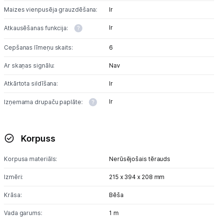
Maizes vienpusēja grauzdēšana:
Ir
Ir
Atkausēšanas funkcija:
Cepšanas līmeņu skaits:
6
Ar skaņas signālu:
Nav
Atkārtota sildīšana:
Ir
Ir
Izņemama drupaču paplāte:
Korpuss
Korpusa materiāls:
Nerūsējošais tērauds
Izmēri:
215 x 394 x 208 mm
Krāsa:
Bēša
Vada garums:
1 m