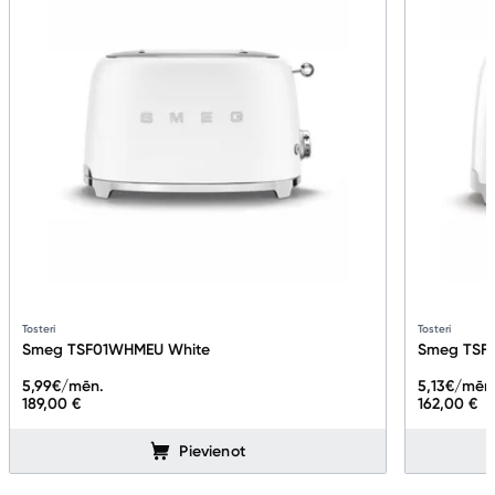
Tosteri
Tosteri
Smeg TSF01WHMEU White
Smeg TSF
5,99
€/mēn.
5,13
€/mēn
189,00 €
162,00 €
Pievienot