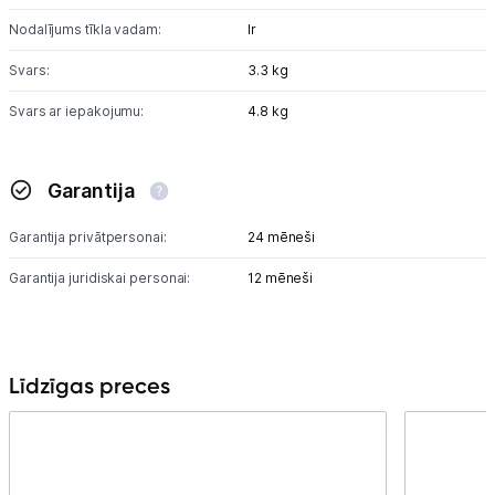
Nodalījums tīkla vadam:
Ir
Svars:
3.3 kg
Svars ar iepakojumu:
4.8 kg
Garantija
Garantija privātpersonai:
24 mēneši
Garantija juridiskai personai:
12 mēneši
Līdzīgas preces