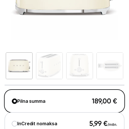
Telefoni, planšetdatori
Viedierīces
Sadzīves tehnika
Lielā tehnika
Iebūvējamā tehnika
Mazā tehnika
Kafijas pagatavošana
Mazā virtuves tehnika
189,00
€
Pilna summa
Mikroviļņu krāsnis
Tējkannas
5,99
€
InCredit nomaksa
/mēn.