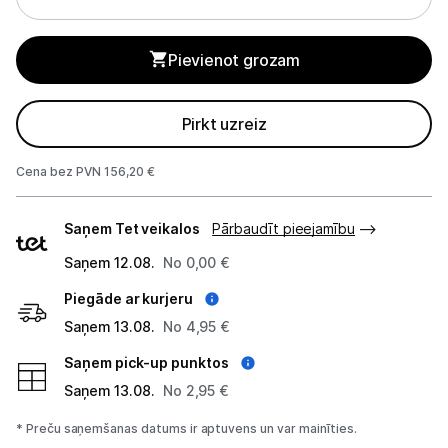
Blenderi
Mikseri
Pievienot grozam
Virtuves kombaini
Pirkt uzreiz
Tosteri
Cena bez PVN 156,20 €
Sviestmaižu tosteri
Piegādes
Saņem Tet veikalos
Pārbaudīt pieejamību
Grili
veidi
Saņem 12.08.
No 0,00 €
Augļu žāvētāji
Piegāde ar kurjeru
Sulu spiedes
Saņem 13.08.
No 4,95 €
Saņem pick-up punktos
Gaļas maļamās mašīnas
Saņem 13.08.
No 2,95 €
Maizes krāsnis
* Preču saņemšanas datums ir aptuvens un var mainīties.