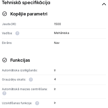
Tehniskā specifikācija
Tet pakalpojumi
Kopējie parametri
Jauda (W):
1500
Kontakti
Mehāniska
Vadība:
Informācija
Ekrāns:
Nav
Funkcijas
Automātiska izslēgšanās:
Ir
4
Grauzdiņu skaits:
Automātiskā maizes centrēšana:
Ir
Ir
Uzsildīšanas funkcija: