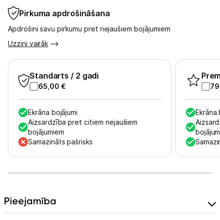
Pirkuma apdrošināšana
Skaistumkopšana
Apdrošini savu pirkumu pret nejaušiem bojājumiem
Sports un atpūta
Uzzini vairāk
Ražotāju atjaunota tehnika
Standarts
/ 2 gadi
Pre
65,00
€
79
Vēlmju saraksts
Ekrāna bojājumi
Ekrāna 
Aizsardzība pret citiem nejaušiem
Aizsard
Blogs
bojājumiem
bojāju
Samazināts pašrisks
Samazin
Piegāde un apmaksa
Tehnikas izvešana
Pieejamība
Uzņēmumiem