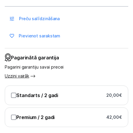
Multivārāmie katli
Friteri
Preču salīdzināšana
Vakuuma iepakotāji
Pievienot sarakstam
Virtuves svari
Ūdens gāzēšanas aparāti
Pagarinātā garantija
Mazās cepeškrāsnis
Pagarini garantiju savai precei
Uzzini vairāk
Mazās plītis
Ledus un saldējuma mašīnas
Standarts
/ 2 gadi
20,00
€
Mazās virtuves tehnikas aksesuāri
Premium
/ 2 gadi
42,00
€
Klimata iekārtas
Apģērbu kopšana