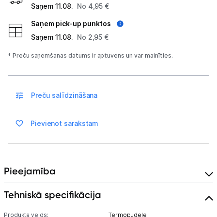
Elektriskie skrejriteņi
Saņem 11.08.
No 4,95 €
Saņem pick-up punktos
Droni
Saņem 11.08.
No 2,95 €
Dronu aksesuāri
* Preču saņemšanas datums ir aptuvens un var mainīties.
Sonāri makšķerēšanai
Dārza grili
Preču salīdzināšana
Termosi un termokrūzes
Pievienot sarakstam
GPS
Ražotāju atjaunota tehnika
Pieejamība
Vēlmju saraksts
Tehniskā specifikācija
Produkta veids:
Termopudele