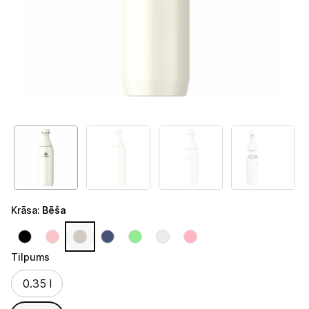
Telefoni, planšetdatori
Viedierīces
Sadzīves tehnika
Lielā tehnika
Iebūvējamā tehnika
Mazā tehnika
Kafijas pagatavošana
Krāsa
:
Bēša
Kafijas automāti
Kafijas dzirnaviņas
Tilpums
Tilpums
0.35 l
Kafijas automātu aksesuāri