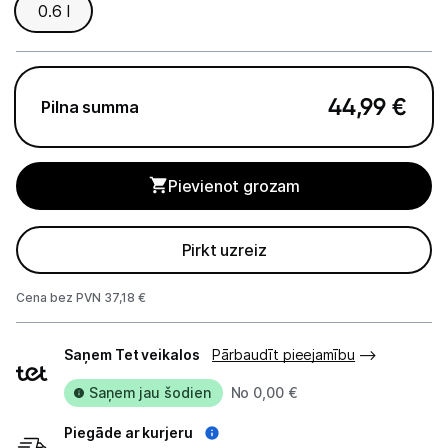
0.6 l
Apkopes produkti
Servēšanas piederumi
Termosi un termokrūzes
44,99
€
Pilna summa
Mazā virtuves tehnika
Pievienot grozam
Klimata iekārtas
Apģērbu kopšana
Pirkt uzreiz
Skaistumkopšana
Cena bez PVN 37,18 €
Sports un atpūta
Piegādes
Saņem Tet veikalos
Pārbaudīt pieejamību
veidi
Piederumi sportam
Saņem jau šodien
No 0,00 €
Atpūta
Piegāde ar kurjeru