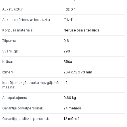
Blogs
Aukstu uztur:
līdz 6 h
Piegāde un apmaksa
Aukstu dzērienu ar ledu uztur:
līdz 11 h
Korpusa materiāls:
Nerūsējošais tērauds
Tehnikas izvešana
Tilpums:
0.6 l
Uzņēmumiem
Svars (g):
290
Krāsa:
Bēša
Tet pakalpojumi
Izmēri:
264 x 73 x 73 mm
Kontakti
Iespēja mazgāt trauku mazgājamā
Jā
mašīnā:
Ar iepakojumu:
0,60 kg
Informācija
Garantija privātpersonai:
24 mēneši
Garantija juridiskai personai:
12 mēneši