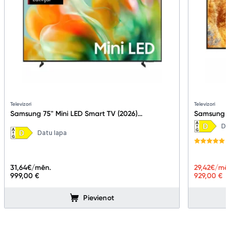
Televizori
Televizori
Samsung 75" Mini LED Smart TV (2026)
Samsung 7
UE75M80HAUXXH
Vision AI
Da
Datu lapa
31,64
€/mēn.
29,42
€/mē
999,00 €
929,00 €
Pievienot