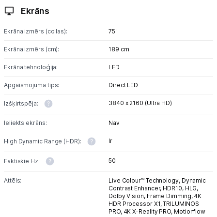
Ekrāns
Ekrāna izmērs (collas):
75"
Ekrāna izmērs (cm):
189 cm
Ekrāna tehnoloģija:
LED
Apgaismojuma tips:
Direct LED
3840 x 2160 (Ultra HD)
Izšķirtspēja:
Ieliekts ekrāns:
Nav
Ir
High Dynamic Range (HDR):
50
Faktiskie Hz:
Attēls:
Live Colour™ Technology,
Dynamic
Contrast Enhancer,
HDR10,
HLG,
Dolby Vision,
Frame Dimming,
4K
HDR Processor X1,
TRILUMINOS
PRO,
4K X-Reality PRO,
Motionflow