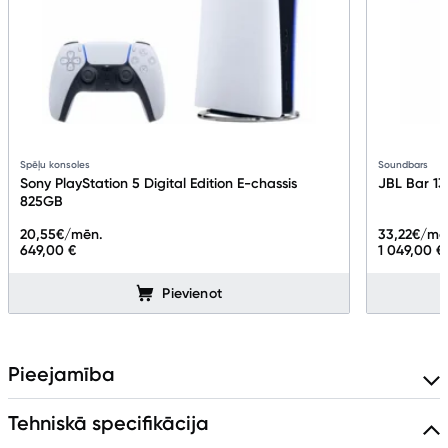
Spēļu konsoles
Soundbars
Sony PlayStation 5 Digital Edition E-chassis
JBL Bar 1
825GB
20,55
€/mēn.
33,22
€/mē
649,00 €
1 049,00 €
Pievienot
Pieejamība
Tehniskā specifikācija