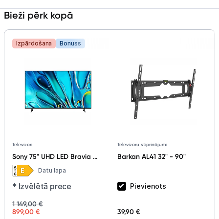
Bieži pērk kopā
Izpārdošana
Bonuss
Televizoru stiprinājumi
Televizori
Barkan AL41 32" - 90"
Sony 75" UHD LED Bravia 3
Google TV K75S35B.CEI
Datu lapa
* Izvēlētā prece
Pievienots
1 149,00 €
899,00 €
39,90 €