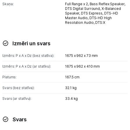
Skaņa:
Full Range x 2,
Bass Reflex Speaker,
DTS Digital Surround,
X-Balanced
Speaker,
DTS Express,
DTS-HD
Master Audio,
DTS-HD High
Resolution Audio,
DTS:X
Izmēri un svars
Izmērs: P x A x Dz (bez statīva):
1675 x 962 x 73 mm
Izmērs: P x A x Dz (ar statīvu):
1675 x 962 x 410 mm
Platums:
167.5 cm
Svars (bez statīva):
32.1 kg
Svars (ar statīvu):
33.4 kg
Svars