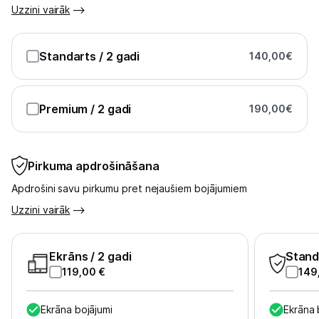
Uzzini vairāk
Standarts
/ 2 gadi
140,00
€
Premium
/ 2 gadi
190,00
€
Pirkuma apdrošināšana
Apdrošini savu pirkumu pret nejaušiem bojājumiem
Uzzini vairāk
Ekrāns
/ 2 gadi
Stand
119,00
€
149
Ekrāna bojājumi
Ekrāna 