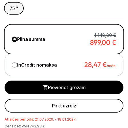
75 "
Studijas skaņas aprīkojums
Datortehnika
1 149,00 €
Telefoni, planšetdatori
Pilna summa
899,00
€
Viedierīces
28,47
€
InCredit nomaksa
Sadzīves tehnika
/mēn.
Skaistumkopšana
Pievienot grozam
Sports un atpūta
Pirkt uzreiz
Ražotāju atjaunota tehnika
Atlaides periods: 21.07.2026. - 18.01.2027.
Cena bez PVN 742,98 €
Vēlmju saraksts