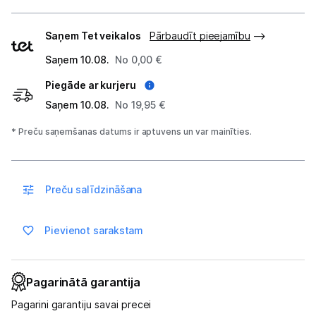
Piegādes
Saņem Tet veikalos
Pārbaudīt pieejamību
Blogs
veidi
Saņem 10.08.
No 0,00 €
Piegāde un apmaksa
Piegāde ar kurjeru
Saņem 10.08.
No 19,95 €
Tehnikas izvešana
* Preču saņemšanas datums ir aptuvens un var mainīties.
Uzņēmumiem
Preču salīdzināšana
Tet pakalpojumi
Pievienot sarakstam
Kontakti
Pagarinātā garantija
Informācija
Pagarini garantiju savai precei