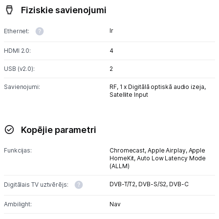
Fiziskie savienojumi
Ir
Ethernet:
HDMI 2.0:
4
USB (v2.0):
2
Savienojumi:
RF,
1 x Digitālā optiskā audio izeja,
Satellite Input
Kopējie parametri
Funkcijas:
Chromecast,
Apple Airplay,
Apple
HomeKit,
Auto Low Latency Mode
(ALLM)
DVB-T/T2,
DVB-S/S2,
DVB-C
Digitālais TV uztvērējs:
Ambilight:
Nav