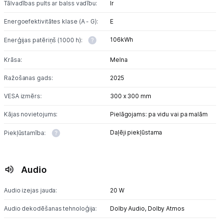
Tālvadības pults ar balss vadību:
Ir
Energoefektivitātes klase (A - G):
E
106kWh
Enerģijas patēriņš (1000 h):
Krāsa:
Melna
Ražošanas gads:
2025
VESA izmērs:
300 x 300 mm
Kājas novietojums:
Pielāgojams: pa vidu vai pa malām
Daļēji piekļūstama
Piekļūstamība:
Audio
Audio izejas jauda:
20 W
Audio dekodēšanas tehnoloģija:
Dolby Audio,
Dolby Atmos