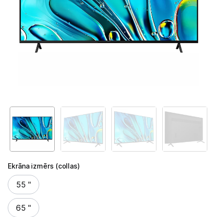
Televizori
Televizoru stiprinājumi
TV rāmji
Kabeļi un vadi
Antenas
Pārsprieguma aizsargi
TV statīvi
Tet Virszemes televīzija
Ekrāna izmērs (collas)
TV iekārtas
Ekrāna izmērs (collas)
55 "
Spēļu konsoles
65 "
Audio