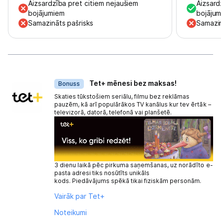
Aizsardzība pret citiem nejaušiem
Aizsard
bojājumiem
bojāju
Samazināts pašrisks
Samazin
Dāvanas
Tet+ mēnesi bez maksas!
Bonuss
Skaties tūkstošiem seriālu, filmu bez reklāmas
pauzēm, kā arī populārākos TV kanālus kur tev ērtāk –
televizorā, datorā, telefonā vai planšetē.
3 dienu laikā pēc pirkuma saņemšanas, uz norādīto e-
pasta adresi tiks nosūtīts unikāls
kods. Piedāvājums spēkā tikai fiziskām personām.
Vairāk par Tet+
Noteikumi