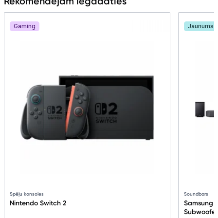
Rekomendējam iegādāties
Gaming
Jaunums
Spēļu konsoles
Soundbars
Nintendo Switch 2
Samsung Q
Subwoofer