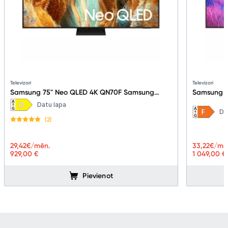
Televizori
Televizori
Samsung 75" Neo QLED 4K QN70F Samsung
Samsung 7
Vision AI Smart TV (2025) QE75QN70FAUXXH
Smart TV 
Datu lapa
Da
(2)
33,22
€/mē
29,42
€/mēn.
1 049,00 €
929,00 €
Pievienot