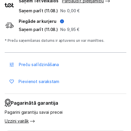
Saņem Tet veikalos
Pārbaudīt pieejamību
veidi
Saņem parīt (11.08.)
No 0,00 €
Blogs
Piegāde ar kurjeru
Saņem parīt (11.08.)
No 9,95 €
Piegāde un apmaksa
* Preču saņemšanas datums ir aptuvens un var mainīties.
Tehnikas izvešana
Preču salīdzināšana
Uzņēmumiem
Pievienot sarakstam
Tet pakalpojumi
Kontakti
Pagarinātā garantija
Pagarini garantiju savai precei
Informācija
Uzzini vairāk