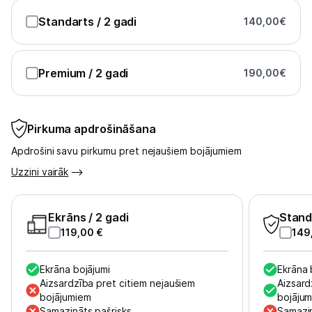
Standarts
/ 2 gadi
140,00
€
Premium
/ 2 gadi
190,00
€
Pirkuma apdrošināšana
Apdrošini savu pirkumu pret nejaušiem bojājumiem
Uzzini vairāk
Ekrāns
/ 2 gadi
Stand
119,00
€
149
Ekrāna bojājumi
Ekrāna 
Aizsardzība pret citiem nejaušiem
Aizsard
bojājumiem
bojāju
Samazināts pašrisks
Samazin