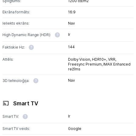
Spilgtums:
1200 cd/m2
Ekrāna formāts:
16:9
Ieliekts ekrāns:
Nav
Ir
High Dynamic Range (HDR):
144
Faktiskie Hz:
Attēls:
Dolby Vision,
HDR10+,
VRR,
Freesync Premium,
IMAX Enhanced
režīms
Nav
3D tehnoloģija:
Smart TV
Ir
Smart TV:
Smart TV veids:
Google