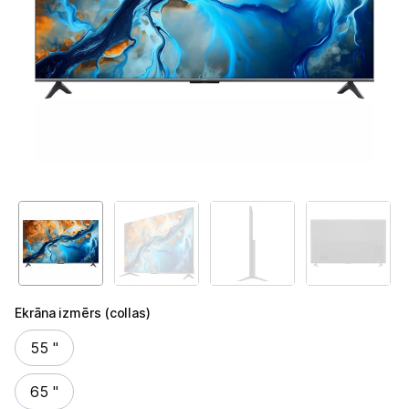
Televizori
Televizoru stiprinājumi
TV rāmji
Kabeļi un vadi
Antenas
Pārsprieguma aizsargi
TV statīvi
Tet Virszemes televīzija
Ekrāna izmērs (collas)
TV iekārtas
Ekrāna izmērs (collas)
55 "
Spēļu konsoles
65 "
Audio