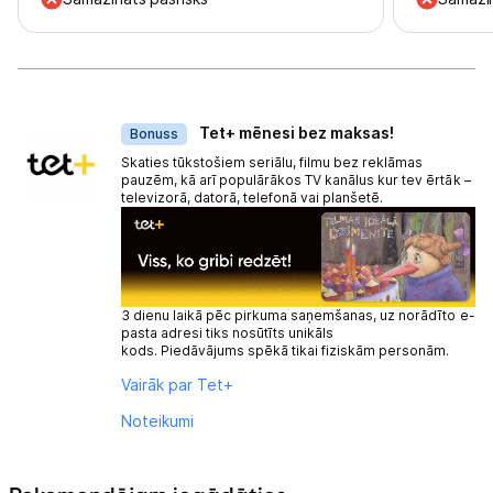
Dāvanas
Tet+ mēnesi bez maksas!
Bonuss
Skaties tūkstošiem seriālu, filmu bez reklāmas
pauzēm, kā arī populārākos TV kanālus kur tev ērtāk –
televizorā, datorā, telefonā vai planšetē.
3 dienu laikā pēc pirkuma saņemšanas, uz norādīto e-
pasta adresi tiks nosūtīts unikāls
kods. Piedāvājums spēkā tikai fiziskām personām.
Vairāk par Tet+
Noteikumi