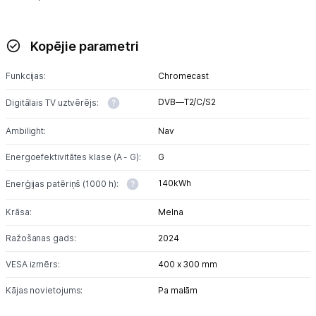
Kopējie parametri
Funkcijas:
Chromecast
DVB—T2/C/S2
Digitālais TV uztvērējs:
Ambilight:
Nav
Energoefektivitātes klase (A - G):
G
140kWh
Enerģijas patēriņš (1000 h):
Krāsa:
Melna
Ražošanas gads:
2024
VESA izmērs:
400 x 300 mm
Kājas novietojums:
Pa malām