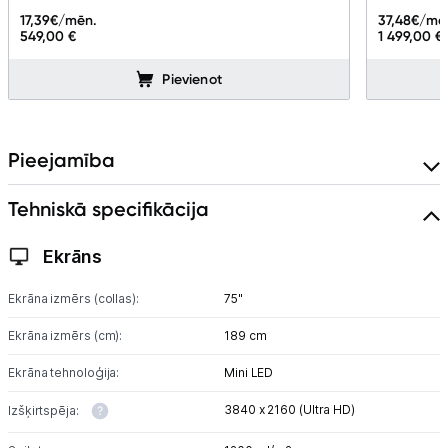
Q990H/EN
17,39
€/mēn.
37,48
€/mē
549,00 €
1 499,00 €
Pievienot
Pieejamība
Tehniskā specifikācija
Ekrāns
Ekrāna izmērs (collas):
75"
Ekrāna izmērs (cm):
189 cm
Ekrāna tehnoloģija:
Mini LED
3840 x 2160 (Ultra HD)
Izšķirtspēja: