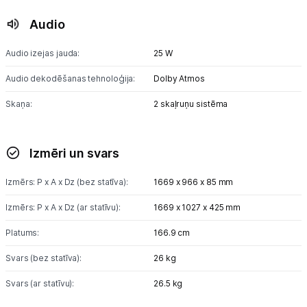
Audio
Audio izejas jauda:
25 W
Audio dekodēšanas tehnoloģija:
Dolby Atmos
Skaņa:
2 skaļruņu sistēma
Izmēri un svars
Izmērs: P x A x Dz (bez statīva):
1669 x 966 x 85 mm
Izmērs: P x A x Dz (ar statīvu):
1669 x 1027 x 425 mm
Platums:
166.9 cm
Svars (bez statīva):
26 kg
Svars (ar statīvu):
26.5 kg