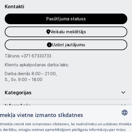
Kontakti
Pasūtījuma statuss
Veikalu meklētājs
Uzdot jautājumu
Tālrunis
+371 67333733
Klientu apkalpošanas darba laiks:
Darba dienās 8:00 – 21:00,
S., Sv. 9:00 – 18:00
Kategorijas
Informācija
tīmekļa vietne izmanto sīkdatnes
Noderīgas saites
īmekļa vietnē tiek izmantotas sīkdatnes, lai nodrošinātu un uzlabotu tīmekļa
LATVIAN
es darbību, sniegtu vietnes apmeklētājiem pielāgotu informāciju par mūsu